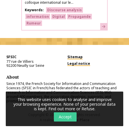
colloque international sur le...
Keywords
Discourse analysis
information
Digital
Propagande
Rumeur
Learn more
SFSIC
Sitemap
77 rue de Villiers
Legal notice
92200
Neuilly sur Seine
About
Since 1974, the French Society for Information and Communication
Sciences (SFSIC in French) has federated the actors of teaching and
research in Information and Communication Sciences (ICS). With
around 400 members, the association develops, supports, and
This website uses cookies to analyse and improve
promotes projects benefiting our scientific community.
your browsing experience. None of your personal data
is kept.
Find out more or Refuse
.
Copyright © 2026
SFSIC
. All rights reserved.
Accept
A realisation
Première Place