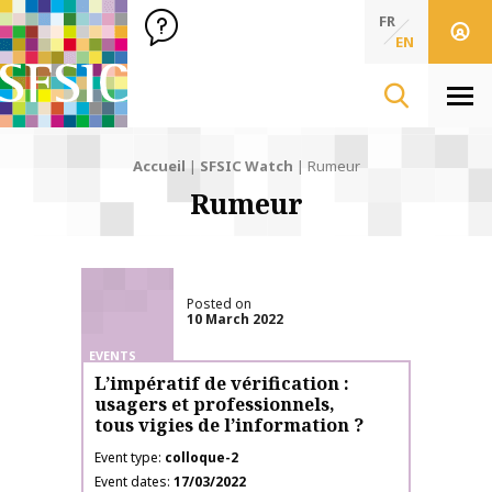
SFSIC Société Française des Sciences de l'Information & de 
Société Française des Sciences de l'In
FR
EN
Men
Accueil
|
SFSIC Watch
|
Rumeur
Rumeur
Posted on
10 March 2022
EVENTS
L’impératif de vérification :
usagers et professionnels,
tous vigies de l’information ?
Event type
colloque-2
Event dates
17/03/2022