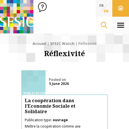
SFSIC Société Française des Sciences de l'Information & de 
Société Française des Sciences de l'In
FR
EN
Men
Accueil
|
SFSIC Watch
|
Réflexivité
Réflexivité
Posted on
5 June 2026
PUBLICATIONS
La coopération dans
l’Economie Sociale et
Solidaire
Publication type
ouvrage
Mettre la coopération comme axe