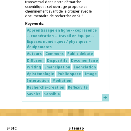
transversal dans notre démarche
scientifique : cet ouvrage propose ce
cheminement avant de le croiser avec le
documentaire de recherche en SHS....
Keywords
Apprentissage en ligne -- coprésence
-- coopération -- travail en équipe --
Espaces numériques / physiques --
équipements
Auteurs
Commons
Public debate
Diffusion
Dispositifs
Documentaire
Writing
Emancipation
Énonciation
épistémologie
Public space
Image
Interaction
Mediation
Recherche-création
Réflexivité
Savoirs
Sensible
Learn more
SFSIC
Sitemap