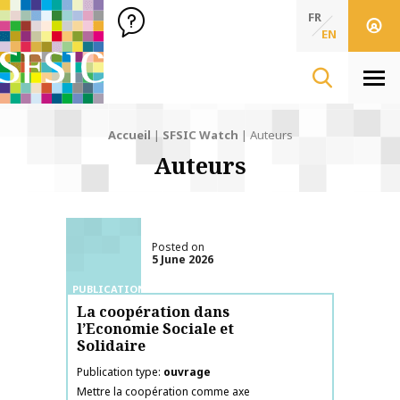
SFSIC Société Française des Sciences de l'Information & de 
Société Française des Sciences de l'In
FR
EN
Men
Accueil
|
SFSIC Watch
|
Auteurs
Auteurs
Posted on
5 June 2026
PUBLICATIONS
La coopération dans
l’Economie Sociale et
Solidaire
Publication type
ouvrage
Mettre la coopération comme axe