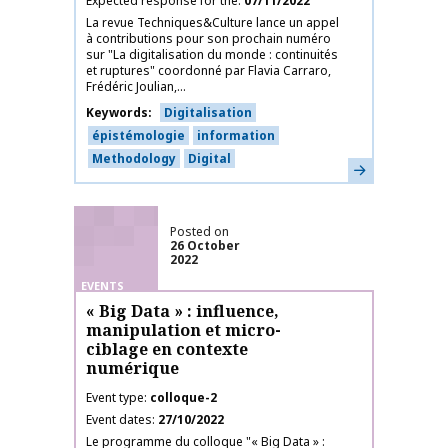
Expected response for the
07/11/2022
La revue Techniques&Culture lance un appel
à contributions pour son prochain numéro
sur "La digitalisation du monde : continuités
et ruptures" coordonné par Flavia Carraro,
Frédéric Joulian,...
Keywords
Digitalisation
épistémologie
information
Methodology
Digital
Learn more
Posted on
26 October
2022
EVENTS
« Big Data » : influence,
manipulation et micro-
ciblage en contexte
numérique
Event type
colloque-2
Event dates
27/10/2022
Le programme du colloque "« Big Data » :