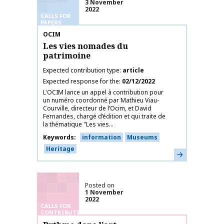
3 November
2022
CALLS FOR
PAPERS
Publication name
OCIM
Les vies nomades du
patrimoine
Expected contribution type
article
Expected response for the
02/12/2022
L'OCIM lance un appel à contribution pour
un numéro coordonné par Mathieu Viau-
Courville, directeur de l’Ocim, et David
Fernandes, chargé d’édition et qui traite de
la thématique "Les vies...
Keywords
information
Museums
Heritage
Learn more
Posted on
1 November
2022
CALLS FOR
CONTRIBUTIONS