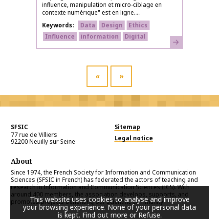
influence, manipulation et micro-ciblage en
contexte numérique" est en ligne....
Keywords
Data
Design
Ethics
Influence
information
Digital
Learn more
«
»
SFSIC
Sitemap
77 rue de Villiers
Legal notice
92200
Neuilly sur Seine
About
Since 1974, the French Society for Information and Communication
Sciences (SFSIC in French) has federated the actors of teaching and
research in Information and Communication Sciences (ICS). With
around 400 members, the association develops, supports, and
This website uses cookies to analyse and improve
promotes projects benefiting our scientific community.
your browsing experience. None of your personal data
is kept.
Find out more or Refuse
.