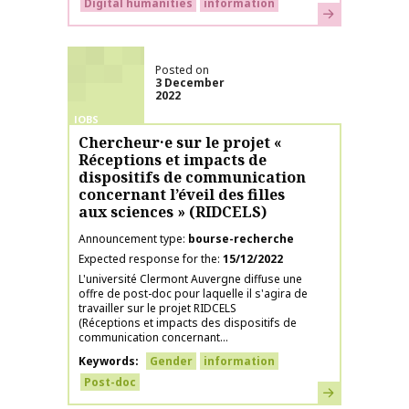
Digital humanities
information
Learn more
Posted on
3 December
2022
JOBS
Chercheur·e sur le projet «
Réceptions et impacts de
dispositifs de communication
concernant l’éveil des filles
aux sciences » (RIDCELS)
Announcement type
bourse-recherche
Expected response for the
15/12/2022
L'université Clermont Auvergne diffuse une
offre de post-doc pour laquelle il s'agira de
travailler sur le projet RIDCELS
(Réceptions et impacts des dispositifs de
communication concernant...
Keywords
Gender
information
Post-doc
Learn more