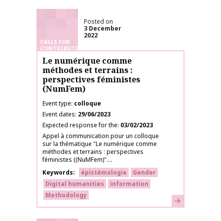
Posted on
3 December
2022
CALLS FOR
CONTRIBUTIONS
Le numérique comme
méthodes et terrains :
perspectives féministes
(NumFem)
Event type
colloque
Event dates
29/06/2023
Expected response for the
03/02/2023
Appel à communication pour un colloque
sur la thématique "Le numérique comme
méthodes et terrains : perspectives
féministes ((NuMFem)"....
Keywords
épistémologie
Gender
Digital humanities
information
Methodology
Learn more