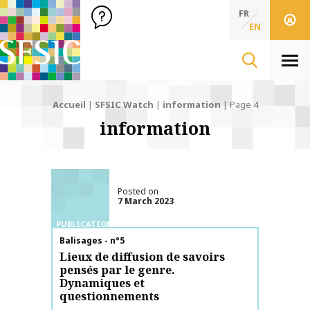
SFSIC Société Française des Sciences de l'Information & de 
Société Française des Sciences de l'In
FR
EN
Men
Accueil
|
SFSIC Watch
|
information
|
Page 4
information
Posted on
7 March 2023
PUBLICATIONS
Publication name
Balisages - n°5
Lieux de diffusion de savoirs
pensés par le genre.
Dynamiques et
questionnements