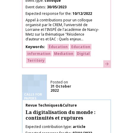
Event type
colloque
Event dates
30/05/2023
Expected response for the
10/12/2022
Appel à contributions pour un colloque
organisé par le CREM, l'université de
Lorraine et l'INSPÉ de l'académie de Nancy-
Metz sur la thématique "Résidence
d’auteur·es et EAC : Quels enjeux...
Keywords
Éducation
Education
information
Mediation
Digital
Territory
Learn more
Posted on
31 October
2022
CALLS FOR
PAPERS
Publication name
Revue Techniques&Culture
La digitalisation du monde :
continuités et ruptures
Expected contribution type
article