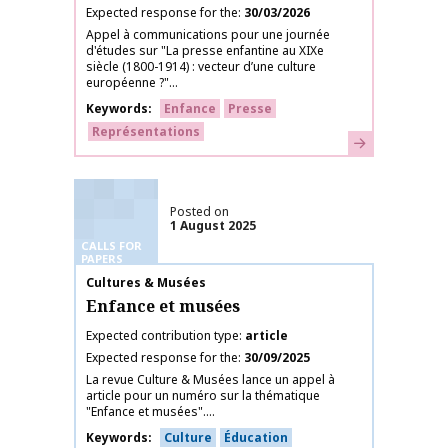
Expected response for the
30/03/2026
Appel à communications pour une journée
d'études sur "La presse enfantine au XIXe
siècle (1800-1914) : vecteur d’une culture
européenne ?"...
Keywords
Enfance
Presse
Représentations
Learn more
Posted on
1 August 2025
CALLS FOR
PAPERS
Publication name
Cultures & Musées
Enfance et musées
Expected contribution type
article
Expected response for the
30/09/2025
La revue Culture & Musées lance un appel à
article pour un numéro sur la thématique
"Enfance et musées"....
Keywords
Culture
Éducation