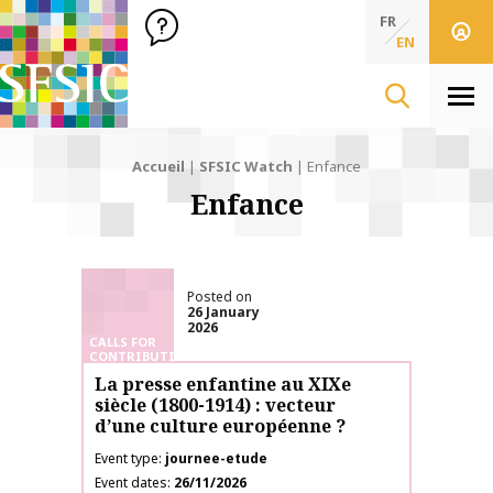
SFSIC Société Française des Sciences de l'Information & de 
Société Française des Sciences de l'In
FR
EN
Men
Accueil
|
SFSIC Watch
|
Enfance
Enfance
Posted on
26 January
2026
CALLS FOR
CONTRIBUTIONS
La presse enfantine au XIXe
siècle (1800-1914) : vecteur
d’une culture européenne ?
Event type
journee-etude
Event dates
26/11/2026