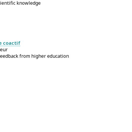
cientific knowledge
e coactif
ieur
: feedback from higher education