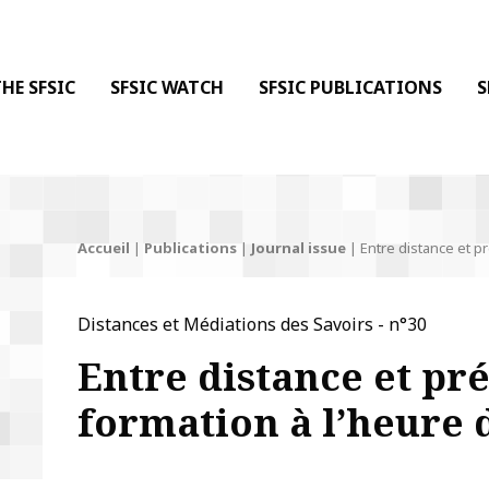
 DE LA COMMUNICATION
 l'Information & de la Communication
HE SFSIC
SFSIC WATCH
SFSIC PUBLICATIONS
S
Accueil
|
Publications
|
Journal issue
|
Entre distance et pr
Distances et Médiations des Savoirs - n°30
Entre distance et pré
formation à l’heure 