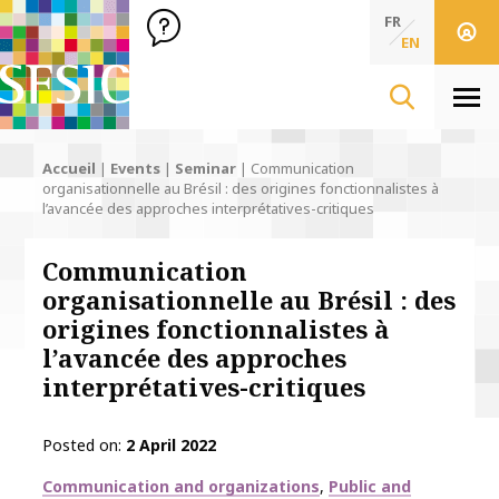
SFSIC Société Française des Sciences de l'Information & de 
Société Française des Sciences de l'In
FR
EN
Men
Accueil
|
Events
|
Seminar
|
Communication
organisationnelle au Brésil : des origines fonctionnalistes à
l’avancée des approches interprétatives-critiques
Communication
organisationnelle au Brésil : des
origines fonctionnalistes à
l’avancée des approches
interprétatives-critiques
Posted on
2 April 2022
Thématiques
Communication and organizations
Public and