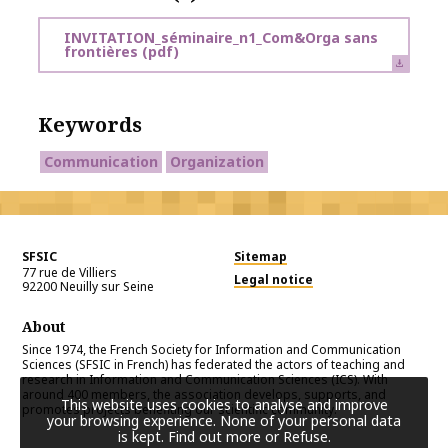
INVITATION_séminaire_n1_Com&Orga sans
frontières
(pdf)
Keywords
Communication
Organization
SFSIC
Sitemap
77 rue de Villiers
Legal notice
92200
Neuilly sur Seine
About
Since 1974, the French Society for Information and Communication
Sciences (SFSIC in French) has federated the actors of teaching and
research in Information and Communication Sciences (ICS). With
around 400 members, the association develops, supports, and
This website uses cookies to analyse and improve
promotes projects benefiting our scientific community.
your browsing experience. None of your personal data
is kept.
Find out more or Refuse
.