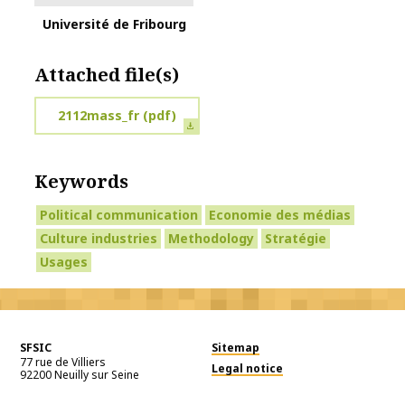
Université de Fribourg
Attached file(s)
2112mass_fr
(pdf)
Keywords
Political communication
Economie des médias
Culture industries
Methodology
Stratégie
Usages
SFSIC
Sitemap
77 rue de Villiers
Legal notice
92200
Neuilly sur Seine