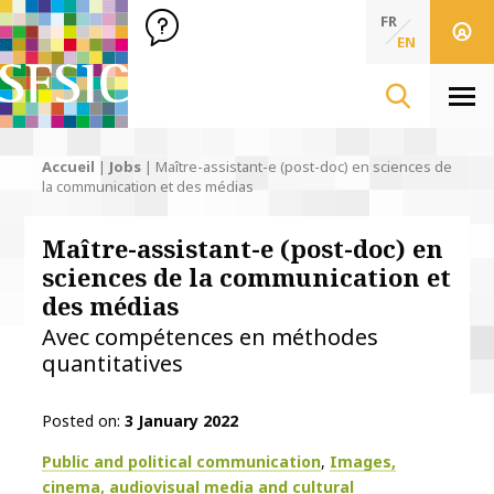
SFSIC Société Française des Sciences de l'Information & de 
Société Française des Sciences de l'In
FR
EN
Men
Accueil
|
Jobs
|
Maître-assistant-e (post-doc) en sciences de
la communication et des médias
Maître-assistant-e (post-doc) en
sciences de la communication et
des médias
Avec compétences en méthodes
quantitatives
Posted on
3 January 2022
Thématiques
Public and political communication
Images,
cinema, audiovisual media and cultural