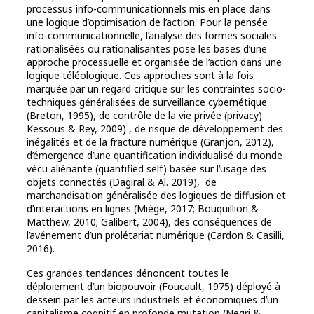
processus info-communicationnels mis en place dans
une logique d’optimisation de l’action. Pour la pensée
info-communicationnelle, l’analyse des formes sociales
rationalisées ou rationalisantes pose les bases d’une
approche processuelle et organisée de l’action dans une
logique téléologique. Ces approches sont à la fois
marquée par un regard critique sur les contraintes socio-
techniques généralisées de surveillance cybernétique
(Breton, 1995), de contrôle de la vie privée (privacy)
Kessous & Rey, 2009) , de risque de développement des
inégalités et de la fracture numérique (Granjon, 2012),
d’émergence d’une quantification individualisé du monde
vécu aliénante (quantified self) basée sur l’usage des
objets connectés (Dagiral & Al. 2019), de
marchandisation généralisée des logiques de diffusion et
d’interactions en lignes (Miège, 2017; Bouquillion &
Matthew, 2010; Galibert, 2004), des conséquences de
l’avénement d’un prolétariat numérique (Cardon & Casilli,
2016).
Ces grandes tendances dénoncent toutes le
déploiement d’un biopouvoir (Foucault, 1975) déployé à
dessein par les acteurs industriels et économiques d’un
capitalisme cognitif en profonde mutation (Negri &