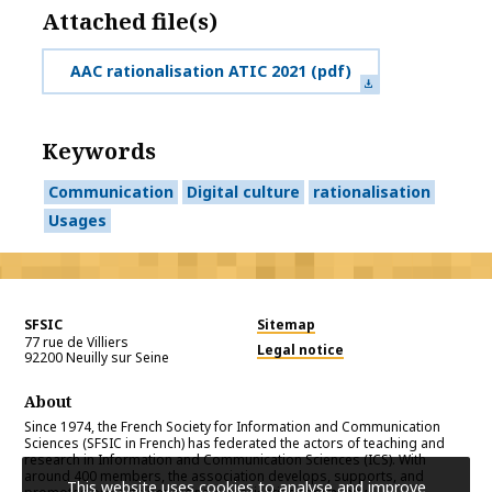
Attached file(s)
AAC rationalisation ATIC 2021
(pdf)
Keywords
Communication
Digital culture
rationalisation
Usages
SFSIC
Sitemap
77 rue de Villiers
Legal notice
92200
Neuilly sur Seine
About
Since 1974, the French Society for Information and Communication
Sciences (SFSIC in French) has federated the actors of teaching and
research in Information and Communication Sciences (ICS). With
around 400 members, the association develops, supports, and
This website uses cookies to analyse and improve