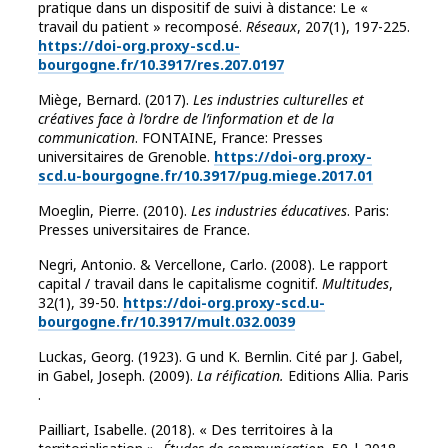
pratique dans un dispositif de suivi à distance: Le «
travail du patient » recomposé.
Réseaux
, 207(1), 197-225.
https://doi-org.proxy-scd.u-
bourgogne.fr/10.3917/res.207.0197
Miège, Bernard. (2017).
Les industries culturelles et
créatives face à l’ordre de l’information et de la
communication
. FONTAINE, France: Presses
universitaires de Grenoble.
https://doi-org.proxy-
scd.u-bourgogne.fr/10.3917/pug.miege.2017.01
Moeglin, Pierre. (2010).
Les industries éducatives
. Paris:
Presses universitaires de France.
Negri, Antonio. & Vercellone, Carlo. (2008). Le rapport
capital / travail dans le capitalisme cognitif.
Multitudes
,
32(1), 39-50.
https://doi-org.proxy-scd.u-
bourgogne.fr/10.3917/mult.032.0039
Luckas, Georg. (1923). G und K. Bernlin. Cité par J. Gabel,
in Gabel, Joseph. (2009).
La réification.
Editions Allia. Paris
.
Pailliart, Isabelle. (2018). « Des territoires à la