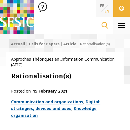
SFSIC Société Française des Sciences de l'Information & de 
Société Française des Sciences de l'In
FR
EN
Men
Accueil
|
Calls for Papers
|
Article
|
Rationalisation(s)
Approches Théoriques en Information Communication
(ATIC)
Rationalisation(s)
Posted on
15 February 2021
Thématiques
Communication and organizations
Digital:
strategies, devices and uses
Knowledge
organisation