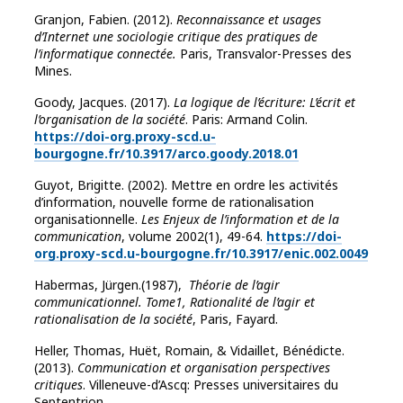
Granjon, Fabien. (2012).
Reconnaissance et usages
d’Internet une sociologie critique des pratiques de
l’informatique connectée.
Paris, Transvalor-Presses des
Mines.
Goody, Jacques. (2017).
La logique de l’écriture: L’écrit et
l’organisation de la société
. Paris: Armand Colin.
https://doi-org.proxy-scd.u-
bourgogne.fr/10.3917/arco.goody.2018.01
Guyot, Brigitte. (2002). Mettre en ordre les activités
d’information, nouvelle forme de rationalisation
organisationnelle.
Les Enjeux de l’information et de la
communication
, volume 2002(1), 49-64.
https://doi-
org.proxy-scd.u-bourgogne.fr/10.3917/enic.002.0049
Habermas, Jürgen.(1987),
Théorie de l’agir
communicationnel. Tome1, Rationalité de l’agir et
rationalisation de la société
, Paris, Fayard.
Heller, Thomas, Huët, Romain, & Vidaillet, Bénédicte.
(2013).
Communication et organisation perspectives
critiques
. Villeneuve-d’Ascq: Presses universitaires du
Septentrion.