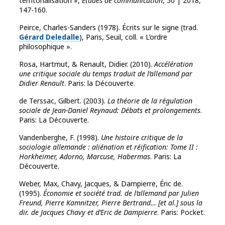
territorialisation »,
Études de communication
, 50 | 2018,
147-160.
Peirce, Charles-Sanders (1978). Écrits sur le signe (trad.
Gérard Deledalle
), Paris, Seuil, coll. « L’ordre
philosophique ».
Rosa, Hartmut, & Renault, Didier. (2010).
Accélération
une critique sociale du temps traduit de l’allemand par
Didier Renault
. Paris: la Découverte.
de Terssac, Gilbert. (2003).
La théorie de la régulation
sociale de Jean-Daniel Reynaud: Débats et prolongements
.
Paris: La Découverte.
Vandenberghe, F. (1998).
Une histoire critique de la
sociologie allemande : aliénation et réification: Tome II :
Horkheimer, Adorno, Marcuse, Habermas
. Paris: La
Découverte.
Weber, Max, Chavy, Jacques, & Dampierre, Éric de.
(1995).
Économie et société trad. de l’allemand par Julien
Freund, Pierre Kamnitzer, Pierre Bertrand… [et al.] sous la
dir. de Jacques Chavy et d’Eric de Dampierre
. Paris: Pocket.