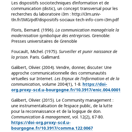
Les dispositifs sociotechniques d’information et de
communication (distic), un concept transversal pour les
recherches du laboratoire i3m : http://i3m.univ-
tln.fr/IMG/pdf/dispositifs-sociaux-tech-info-com-i3m.pdf
Floris, Bernard. (1996).
La communication managériale la
modernisation symbolique des entreprises
. Grenoble:
Presses universitaires de Grenoble
Foucault, Michel. (1975).
Surveiller et punir naissance de
la prison
. Paris. Gallimard.
Galibert, Olivier. (2004). Vendre, donner, discuter: Une
approche communicationnelle des communautés
virtuelles sur Internet.
Les Enjeux de l’information et de la
communication
, volume 2004(1), 1-8.
https://doi-
org.proxy-scd.u-bourgogne.fr/10.3917/enic.004.0001
Galibert, Olivier. (2015). Le Community management :
une instrumentalisation de l’espace public, de la lutte
pour la reconnaissance et de la logique de don.
Communication & management
, vol. 12(2), 67-80.
https://doi-org.proxy-scd.u-
bourgogne.fr/10.3917/comma.122.0067