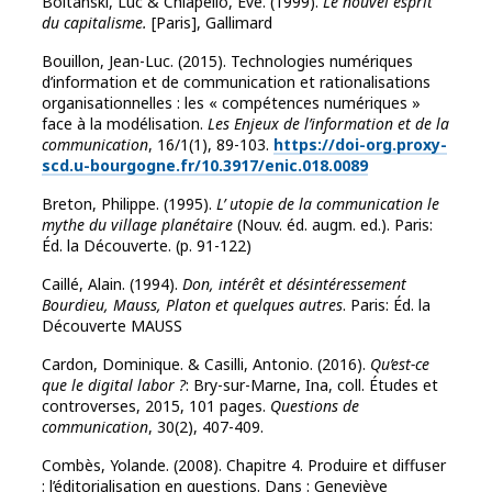
Boltanski, Luc & Chiapello, Eve. (1999).
Le nouvel esprit
du capitalisme.
[Paris], Gallimard
Bouillon, Jean-Luc. (2015). Technologies numériques
d’information et de communication et rationalisations
organisationnelles : les « compétences numériques »
face à la modélisation.
Les Enjeux de l’information et de la
communication
, 16/1(1), 89-103.
https://doi-org.proxy-
scd.u-bourgogne.fr/10.3917/enic.018.0089
Breton, Philippe. (1995).
L’ utopie de la communication le
mythe du village planétaire
(Nouv. éd. augm. ed.). Paris:
Éd. la Découverte. (p. 91-122)
Caillé, Alain. (1994).
Don, intérêt et désintéressement
Bourdieu, Mauss, Platon et quelques autres
. Paris: Éd. la
Découverte MAUSS
Cardon, Dominique. & Casilli, Antonio. (2016).
Qu’est-ce
que le digital labor ?
: Bry-sur-Marne, Ina, coll. Études et
controverses, 2015, 101 pages.
Questions de
communication
, 30(2), 407-409.
Combès, Yolande. (2008). Chapitre 4. Produire et diffuser
: l’éditorialisation en questions. Dans : Geneviève