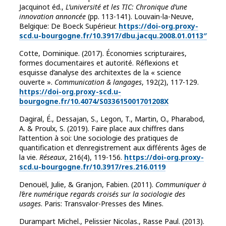
Jacquinot éd.,
L’université et les TIC: Chronique d’une
innovation annoncée
(pp. 113-141). Louvain-la-Neuve,
Belgique: De Boeck Supérieur.
https://doi-org.proxy-
scd.u-bourgogne.fr/10.3917/dbu.jacqu.2008.01.0113″
Cotte, Dominique. (2017). Économies scripturaires,
formes documentaires et autorité. Réflexions et
esquisse d’analyse des architextes de la « science
ouverte ».
Communication & langages
, 192(2), 117-129.
https://doi-org.proxy-scd.u-
bourgogne.fr/10.4074/S033615001701208X
Dagiral, É., Dessajan, S., Legon, T., Martin, O., Pharabod,
A. & Proulx, S. (2019). Faire place aux chiffres dans
l’attention à soi: Une sociologie des pratiques de
quantification et d’enregistrement aux différents âges de
la vie.
Réseaux
, 216(4), 119-156.
https://doi-org.proxy-
scd.u-bourgogne.fr/10.3917/res.216.0119
Denouël, Julie, & Granjon, Fabien. (2011).
Communiquer à
l’ère numérique regards croisés sur la sociologie des
usages
. Paris: Transvalor-Presses des Mines.
Durampart Michel., Pelissier Nicolas., Rasse Paul. (2013).