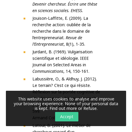
Devenir chercheur. Écrire une thèse
en sciences sociales. EHESS.
Jouison-Laffitte, E. (2009). La
recherche action: oubliée de la
recherche dans le domaine de
l’entrepreneuriat.
Revue de
l’Entrepreneuriat
, 8(1), 1-35.
Jurdant, B. (1969). Vulgarisation
scientifique et idéologie. IEEE
Journal on Selected Areas in
Communications
, 14, 150-161.
Labussière, O., & Aldhuy, J. (2012).
Le terrain? C’est ce qui résiste.
Réflexion sur la portée cognitive de
l’expérience sensible en géographie.
This website uses cookies to analyse and improve
your browsing experience. None of your personal data
In
Annales de géographie
. (5), 583-
is kept.
Find out more or Refuse
.
599.
Accept
Armand Colin.
Latour, B. (2001). Le métier de
chercheur: regard d’un