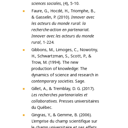
sciences sociales
, (4), 5-10.
Faure, G., Hocdé, H., Triomphe, B.,
& Gasselin, P. (2010).
Innover avec
les acteurs du monde rural: la
recherche-action en partenariat.
Innover avec les acteurs du monde
rural
, 1-224.
Gibbons, M., Limoges, C., Nowotny,
H., Schwartzman, S., Scott, P., &
Trow, M. (1994). The new
production of knowledge: The
dynamics of science and research in
contemporary societies
. Sage.
Gillet, A., & Tremblay, D. G. (2017).
Les recherches partenariales et
collaboratives
. Presses
universitaires
du Québec
.
Gingras, Y., & Gemme, B. (2006).
L’emprise du champ scientifique sur
le champ universitaire et ses effets.