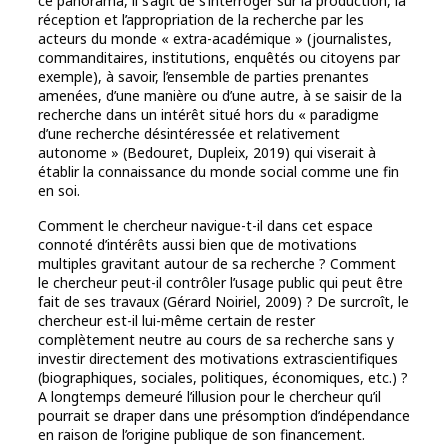
ce panorama, il s’agit de s’interroger sur la production, la
réception et l’appropriation de la recherche par les
acteurs du monde « extra-académique » (journalistes,
commanditaires, institutions, enquêtés ou citoyens par
exemple), à savoir, l’ensemble de parties prenantes
amenées, d’une manière ou d’une autre, à se saisir de la
recherche dans un intérêt situé hors du « paradigme
d’une recherche désintéressée et relativement
autonome » (Bedouret, Dupleix, 2019) qui viserait à
établir la connaissance du monde social comme une fin
en soi.
Comment le chercheur navigue-t-il dans cet espace
connoté d’intérêts aussi bien que de motivations
multiples gravitant autour de sa recherche ? Comment
le chercheur peut-il contrôler l’usage public qui peut être
fait de ses travaux (Gérard Noiriel, 2009) ? De surcroît, le
chercheur est-il lui-même certain de rester
complètement neutre au cours de sa recherche sans y
investir directement des motivations extrascientifiques
(biographiques, sociales, politiques, économiques, etc.) ?
A longtemps demeuré l’illusion pour le chercheur qu’il
pourrait se draper dans une présomption d’indépendance
en raison de l’origine publique de son financement.