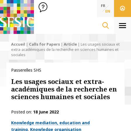
SFSIC Société Française des Sciences de l'Information & de 
Société Française des Sciences de l'In
FR
EN
Men
Accueil
|
Calls for Papers
|
Article
|
Les usages sociaux et
extra-académiques de la recherche en sciences humaines et
sociales
Passerelles SHS
Les usages sociaux et extra-
académiques de la recherche en
sciences humaines et sociales
Posted on
18 June 2022
Thématiques
Knowledge mediation, education and
training
Knowledge organisation