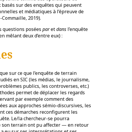
aux basés sur des enquêtes qui peuvent
onnelles et médiatiques à l’épreuve de
le-Commaille, 2019).
es questions posées
par
et
dans
l’enquête
en mêlant deux d’entre eux) :
ies
que sur ce que l’enquête de terrain
udiés en SIC (les médias, le journalisme,
oblèmes publics, les controverses, etc.)
éthodes permet de déplacer les regards
servant par exemple comment des
́es aux approches sémio-discursives, les
ont ces démarches reconfigurent les
uête. Le/la chercheur-se pourra
de son terrain ont pu affecter — en retour
 a eu sur ses interprétations et ses