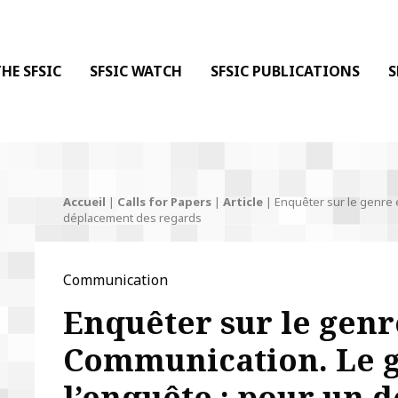
 DE LA COMMUNICATION
 l'Information & de la Communication
HE SFSIC
SFSIC WATCH
SFSIC PUBLICATIONS
S
Accueil
|
Calls for Papers
|
Article
|
Enquêter sur le genre 
déplacement des regards
Communication
Enquêter sur le genr
Communication. Le 
l’enquête : pour un 