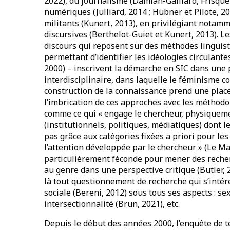
2022), du journalisme (Damian-Gaillard, Frisque e
numériques (Julliard, 2014 ; Hübner et Pilote, 2
militants (Kunert, 2013), en privilégiant notam
discursives (Berthelot-Guiet et Kunert, 2013). L
discours qui reposent sur des méthodes linguist
permettant d’identifier les idéologies circulante
2000) – inscrivent la démarche en SIC dans un
interdisciplinaire, dans laquelle le féminisme 
construction de la connaissance prend une place c
l’imbrication de ces approches avec les méthodo
comme ce qui « engage le chercheur, physiqueme
(institutionnels, politiques, médiatiques) dont 
pas grâce aux catégories fixées a priori pour le
l’attention développée par le chercheur » (Le Ma
particulièrement
féconde pour mener des recher
au genre dans une perspective critique (Butler,
là tout questionnement de recherche qui s’intére
sociale (Bereni, 2012) sous tous ses aspects : sexi
intersectionnalité (Brun, 2021), etc.
Depuis le début des années 2000, l’enquête de t