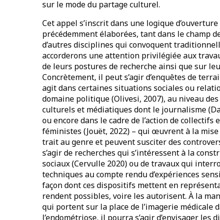
sur le mode du partage culturel.
Cet appel s’inscrit dans une logique d’ouverture 
précédemment élaborées, tant dans le champ d
d’autres disciplines qui convoquent traditionne
accorderons une attention privilégiée aux travaux
de leurs postures de recherche ainsi que sur leu
Concrètement, il peut s’agir d’enquêtes de terrai
agit dans certaines situations sociales ou relati
domaine politique (Olivesi, 2007), au niveau des
culturels et médiatiques dont le journalisme (D
ou encore dans le cadre de l’action de collectifs
féministes (Jouët, 2022) – qui œuvrent à la mis
trait au genre et peuvent susciter des controvers
s’agir de recherches qui s’intéressent à la co
sociaux (Cervulle 2020) ou de travaux qui interro
techniques au compte rendu d’expériences sensi
façon dont ces dispositifs mettent en représent
rendent possibles, voire les autorisent. À la ma
qui portent sur la place de l’imagerie médicale d
l’endométriose, il pourra s’agir d’envisager les