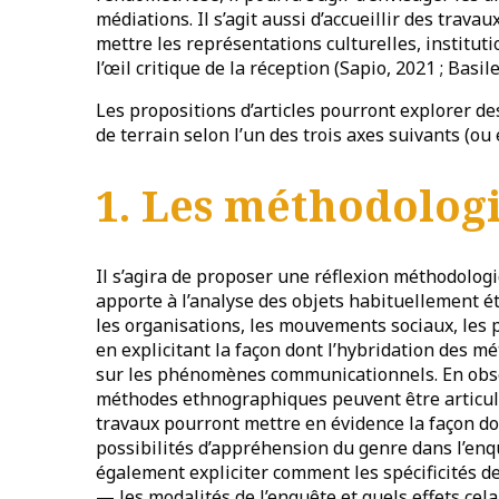
médiations. Il s’agit aussi d’accueillir des trav
mettre les représentations culturelles, instituti
l’œil critique de la réception (Sapio, 2021 ; Basi
Les propositions d’articles pourront explorer d
de terrain selon l’un des trois axes suivants (ou 
1. Les méthodolog
Il s’agira de proposer une réflexion méthodologi
apporte à l’analyse des objets habituellement ét
les organisations, les mouvements sociaux, les pr
en explicitant la façon dont l’hybridation des m
sur les phénomènes communicationnels. En ob
méthodes ethnographiques peuvent être articule
travaux pourront mettre en évidence la façon d
possibilités d’appréhension du genre dans l’enq
également expliciter comment les spécificités 
— les modalités de l’enquête et quels effets cela