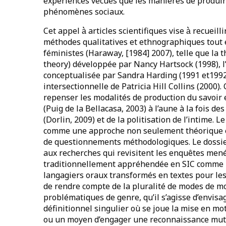
expériences vécues que les manières de produire
phénomènes sociaux.
Cet appel à̀ articles scientifiques vise à̀ recuei
méthodes qualitatives et ethnographiques tout 
féministes (Haraway, [1984] 2007), telle que la t
theory) développée par Nancy Hartsock (1998), l’id
conceptualisée par Sandra Harding (1991 et1992
intersectionnelle de Patricia Hill Collins (2000). 
repenser les modalités de production du savoir en 
(Puig de la Bellacasa, 2003) à l’aune à la fois 
(Dorlin, 2009) et de la politisation de l’intime. L
comme une approche non seulement théorique e
de questionnements méthodologiques. Le dossie
aux recherches qui revisitent les enquêtes mené
traditionnellement appréhendée en SIC comme 
langagiers oraux transformés en textes pour les b
de rendre compte de la pluralité de modes de mo
problématiques de genre, qu’il s’agisse d’envis
définitionnel singulier où se joue la mise en mot
ou un moyen d’engager une reconnaissance mutuell