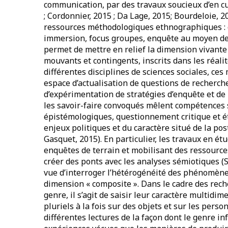
communication, par des travaux soucieux d’en cult
; Cordonnier, 2015 ; Da Lage, 2015; Bourdeloie,
ressources méthodologiques ethnographiques : o
immersion, focus groupes, enquête au moyen de 
permet de mettre en relief la dimension vivante 
mouvants et contingents, inscrits dans les réali
différentes disciplines de sciences sociales, ce
espace d’actualisation de questions de recherche
d’expérimentation de stratégies d’enquête et de re
les savoir-faire convoqués mêlent compétences 
épistémologiques, questionnement critique et e
enjeux politiques et du caractère situé de la po
Gasquet, 2015). En particulier, les travaux en é
enquêtes de terrain et mobilisant des ressource
créer des ponts avec les analyses sémiotiques (
vue d’interroger l’hétérogénéité des phénomè
dimension « composite ». Dans le cadre des rec
genre, il s’agit de saisir leur caractère multidi
pluriels à la fois sur des objets et sur les per
différentes lectures de la façon dont le genre i