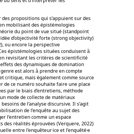
 du sens et d’interpréter les
llir des propositions qui s’appuient sur des
en mobilisant des épistémologies
héorie du point de vue situé (standpoint
ée d’objectivité forte (strong objectivity)
), ou encore la perspective
Ces épistémologies situées conduisent à̀
revisitant les critères de scientificité
des effets des dynamiques de
domination
e genre est alors à̀ prendre en compte
t critique, mais également comme source
r de ce numéro souhaite faire une place
es par le biais d’entretiens, méthode
un mode de collecte de matériaux
esoins de l’analyse discursive. Il s’agit
bilisation de l’enquête au sujet des
ager l’entretien comme un espace
s des réalités éprouvées (Verquere, 2022)
e entre l’enquêteur·ice et l’enquêté·e