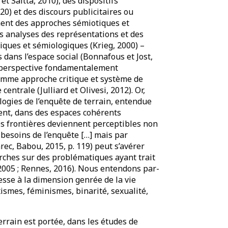
t Saitta, 2010), des dispositifs
020) et des discours publicitaires ou
ment des approches sémiotiques et
es analyses des représentations et des
iques et sémiologiques (Krieg, 2000) –
s dans l’espace social (Bonnafous et Jost,
e perspective fondamentalement
comme approche critique et système de
entrale (Julliard et Olivesi, 2012). Or,
logies de l’enquête de terrain, entendue
nt, dans des espaces cohérents
les frontières deviennent perceptibles non
s besoins de l’enquête […] mais par
rec, Babou, 2015, p. 119) peut s’avérer
ches sur des problématiques ayant trait
 2005 ; Rennes, 2016). Nous entendons par-
sse à la dimension genrée de la vie
smes, féminismes, binarité, sexualité,
errain est portée, dans les études de