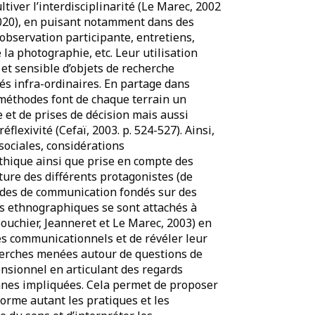
iver l’interdisciplinarité (Le Marec, 2002
 2020), en puisant notamment dans des
bservation participante, entretiens,
la photographie, etc. Leur utilisation
et sensible d’objets de recherche
tés infra-ordinaires. En partage dans
s méthodes font de chaque terrain un
 et de prises de décision mais aussi
́flexivité (Cefaï, 2003. p. 524-527). Ainsi,
sociales, considérations
́thique ainsi que prise en compte des
sture des différents protagonistes (de
tudes de communication fondés sur des
s ethnographiques se sont attachés à
Souchier, Jeanneret et Le Marec, 2003) en
nes communicationnels et de révéler leur
herches menées autour de questions de
mensionnel en articulant des regards
sonnes impliquées. Cela permet de proposer
nforme autant les pratiques et les