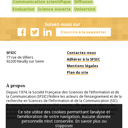
Communication scientifique
Diffusion
Evaluation
Science ouverte
Université
Suivez-nous sur
S'inscrire à la newsletter
Facebook
Twitter
Linkedin
SFSIC
Contactez-nous
77 rue de Villiers
Adhérer à la SFSIC
92200
Neuilly sur Seine
Mentions légales
Plan du site
À propos
Depuis 1974, la Société Française des Sciences de l’Information et de
la Communication (SFSIC) fédère les acteurs de l’enseignement et de la
recherche en Sciences de l’Information et de la Communication (SIC).
En tant qu’association et société savante, elle appuie et valorise les
travaux de notre communauté scientifique à travers ses événements
Ce site utilise des cookies permettant l’analyse et
scientifiques, ses publications et le soutien apporté aux initiatives
l’amélioration de votre navigation. Aucune donnée
développées au sein de notre discipline.
personnelle n’est conservée.
En savoir plus ou
s’opposer
.