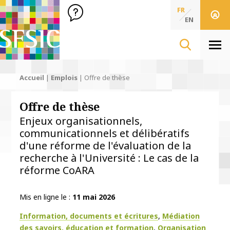
SFSIC Société Française des Sciences de l'Information & de 
Société Française des Sciences
FR
de l'Information
EN
& de la Communication
Men
Accueil
|
Emplois
|
Offre de thèse
Offre de thèse
Enjeux organisationnels,
communicationnels et délibératifs
d'une réforme de l'évaluation de la
recherche à l'Université : Le cas de la
réforme CoARA
Mis en ligne le
11 mai 2026
Thématiques
Information, documents et écritures
Médiation
des savoirs, éducation et formation
Organisation