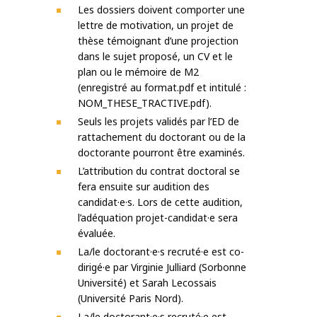
Les dossiers doivent comporter une
lettre de motivation, un projet de
thèse témoignant d’une projection
dans le sujet proposé, un CV et le
plan ou le mémoire de M2
(enregistré au format.pdf et intitulé :
NOM_THESE_TRACTIVE.pdf).
Seuls les projets validés par l’ED de
rattachement du doctorant ou de la
doctorante pourront être examinés.
L’attribution du contrat doctoral se
fera ensuite sur audition des
candidat·e·s. Lors de cette audition,
l’adéquation projet-candidat·e sera
évaluée.
La/le doctorant·e·s recruté·e est co-
dirigé·e par Virginie Julliard (Sorbonne
Université) et Sarah Lecossais
(Université Paris Nord).
La/le doctorant·e·s recruté·e est