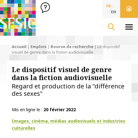
SFSIC Société Française des Sciences de l'Information & de 
Société Française des Sciences
FR
de l'Information
EN
& de la Communication
Men
Accueil
|
Emplois
|
Bourse de recherche
|
Le dispositif
visuel de genre dans la fiction audiovisuelle
Le dispositif visuel de genre
dans la fiction audiovisuelle
Regard et production de la "différence
des sexes"
Mis en ligne le
20 février 2022
Thématiques
Images, cinéma, médias audiovisuels et industries
culturelles