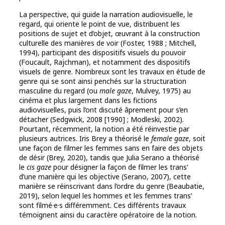
La perspective, qui guide la narration audiovisuelle, le
regard, qui oriente le point de vue, distribuent les
positions de sujet et d’objet, œuvrant à la construction
culturelle des manières de voir (Foster, 1988 ; Mitchell,
1994), participant des dispositifs visuels du pouvoir
(Foucault, Rajchman), et notamment des dispositifs
visuels de genre. Nombreux sont les travaux en étude de
genre qui se sont ainsi penchés sur la structuration
masculine du regard (ou
male gaze
, Mulvey, 1975) au
cinéma et plus largement dans les fictions
audiovisuelles, puis l’ont discuté âprement pour s’en
détacher (Sedgwick, 2008 [1990] ; Modleski, 2002).
Pourtant, récemment, la notion a été réinvestie par
plusieurs autrices. Iris Brey a théorisé le
female gaze
, soit
une façon de filmer les femmes sans en faire des objets
de désir (Brey, 2020), tandis que Julia Serano a théorisé
le
cis gaze
pour désigner la façon de filmer les trans’
d’une manière qui les objective (Serano, 2007), cette
manière se réinscrivant dans l’ordre du genre (Beaubatie,
2019), selon lequel les hommes et les femmes trans’
sont filmé·e·s différemment. Ces différents travaux
témoignent ainsi du caractère opératoire de la notion.