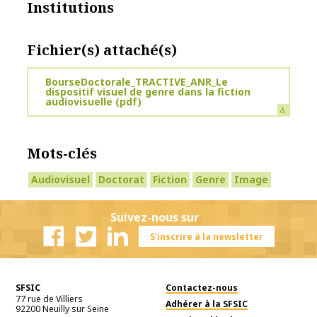
Institutions
Fichier(s) attaché(s)
BourseDoctorale_TRACTIVE_ANR_Le
dispositif visuel de genre dans la fiction
audiovisuelle
(pdf)
Mots-clés
Audiovisuel
Doctorat
Fiction
Genre
Image
Suivez-nous sur
S'inscrire à la newsletter
Facebook
Twitter
Linkedin
SFSIC
Contactez-nous
77 rue de Villiers
Adhérer à la SFSIC
92200
Neuilly sur Seine