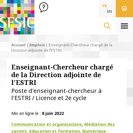
SFSIC Société Française des Sciences de l'Information & de 
Société Française des Sciences
FR
de l'Information
EN
& de la Communication
Men
Accueil
|
Emplois
|
Enseignant-Chercheur chargé de la
Direction adjointe de l’ESTRI
Enseignant-Chercheur chargé
de la Direction adjointe de
l’ESTRI
Poste d'enseignant-chercheur à
l'ESTRI / Licence et 2e cycle
Mis en ligne le
8 juin 2022
Thématiques
Communication et organisations
Médiation des
savoirs, éducation et formation
Numérique :