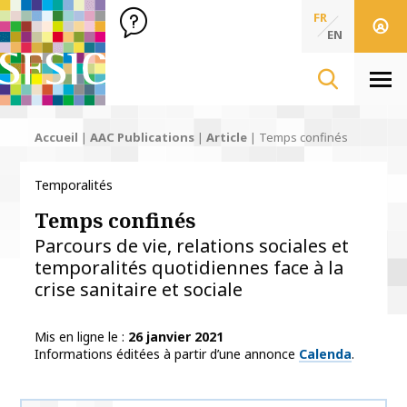
SFSIC Société Française des Sciences de l'Information & de 
Société Française des Sciences
FR
de l'Information
EN
& de la Communication
Men
Accueil
|
AAC Publications
|
Article
|
Temps confinés
Temporalités
Temps confinés
Parcours de vie, relations sociales et
temporalités quotidiennes face à la
crise sanitaire et sociale
Mis en ligne le
26 janvier 2021
Informations éditées à partir d’une annonce
Calenda
.