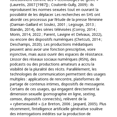
(Lauretis, 2007 [1987]) ; Coulomb-Gully, 2009) : ils
reproduisent les normes sexuées tout en ouvrant la
possibilité de les déplacer. Les recherches en SHS ont
abordé ces processus par l’étude de la presse féminine
(Damian-Gaillard et Soulez, 2001 ; Legouge, 2013 ;
Blandin, 2014), des séries télévisées (Corroy, 2014 ;
Morin, 2014, 2022 ; Parent, Lavigne et Delvaux, 2022),
ou encore des dispositifs numériques (Chetcuti, 2014 ;
Deschamps, 2020). Les productions médiatiques
peuvent ainsi avoir une fonction prescriptive, voire
injonctive, mais aussi ouvrir des espaces de résistance.
L’essor des réseaux sociaux numériques (RSN), des
podcasts ou des productions amateurs a accru la
visibilité de la pluralité des récits. Parallèlement, les
technologies de communication permettent des usages
multiples : applications de rencontre, plateformes de
partage de contenus intimes, dispositifs de messagerie.
Certains de ces usages, qui engagent directement la
dimension sexuelle (pornographie en ligne,
sexting
,
camsex
, dispositifs connectés), relèvent de la
« cybersexualité » (Le Breton, 2006 ; Jaspard, 2005). Plus
récemment, l’intelligence artificielle générative soulève
des interrogations inédites sur la production de