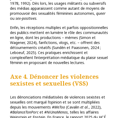
1978, 1992). Dès lors, les usages militants ou subversifs
des médias apparaissent comme autant de moyens de
promouvoir des sexualités féminines autonomes,
queer
ou
sex-positives
.
Enfin, les réceptions multiples et parfois oppositionnelles
des publics mettent en lumière le rôle des communautés
en ligne, dont les productions – mèmes (Simon et
Wagener, 2024), fanfictions, vlogs, etc. – offrent des
détournements créatifs (Sundén et Paasonen, 2024 ;
Leboeuf, 2025). Ces pratiques enrichissent et
complexifient l’interprétation médiatique du plaisir sexuel
féminin en proposant de nouvelles lectures.
Axe 4. Dénoncer les violences
sexistes et sexuelles (VSS)
Les dénonciations médiatisées de violences sexistes et
sexuelles ont marqué l’opinion et se sont multipliées
depuis les mouvements
#MeToo
(Cavalin
et al.
, 2022),
#BalanceTonPorc
et
#NiUnaMenos
, telles les affaires
Weinstein et Epstein. En France, le rapport 2025 du HCÉ