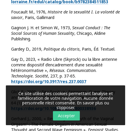
lorraine.fr/edul/catalog/book/b9782384511853
Foucault M., 1976,
Histoire de la sexualité I. La volonté de
savoir
, Paris, Gallimard
Gagnon J. H. et Simon W., 1973,
Sexual Conduct : The
Social Sources of Human Sexuality
, Chicago, Aldine
Publishing.
Gardey D., 2019,
Politique du clitoris
, Paris, Éd. Textuel.
Gay D., 2023, « Radio Libre (Skyrock) ou la libre antenne
comme dispositif d’encadrement d’une sexualité
hétéronormative »,
Réseaux.
Communication.
Technologie. Société
, 237, p. 37-65.
https://doi.org/10.3917/res.237.0037
Glick E., 2000, « Sex Positive : Feminism, Queer Theory
Ce site utilise des cookies permettant l’analyse et
and the Politics of Transgression »,
Feminist Review
,
l’amélioration de votre navigation. Aucune donnée
64 (1), p. 19-45
.
personnelle n’est conservée.
En savoir plus ou
s’opposer
.
https://doi.org/10.1080/014177800338936
Accepter
Gerhard J., 2000, « Revisiting “The Myth of the Vaginal
Orgasm” : The Female Orgasm in American Sexual
Thought and Second Wave Feminism »,
Feminist Studies
,