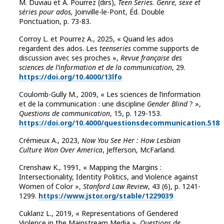
M. Duviau et A. Pourrez (dirs),
Teen Series. Genre, sexe et
séries pour ados,
Joinville-le-Pont, Éd. Double
Ponctuation, p. 73-83.
Corroy L. et Pourrez A., 2025, « Quand les ados
regardent des ados. Les
teenseries
comme supports de
discussion avec ses proches »,
Revue française des
sciences de l’information et de la communication
, 29.
https://doi.org/10.4000/13lfo
Coulomb-Gully M., 2009, « Les sciences de l’information
et de la communication : une discipline
Gender Blind
? »,
Questions de communication
, 15, p. 129-153.
https://doi.org/10.4000/questionsdecommunication.518
Crémieux A., 2023,
Now You See Her : How Lesbian
Culture Won Over America
, Jefferson, McFarland.
Crenshaw K., 1991, « Mapping the Margins :
Intersectionality, Identity Politics, and Violence against
Women of Color »,
Stanford Law Review
, 43 (6), p. 1241-
1299.
https://www.jstor.org/stable/1229039
Cuklanz L., 2019, « Representations of Gendered
Violence in the Mainstream Media »,
Questions de