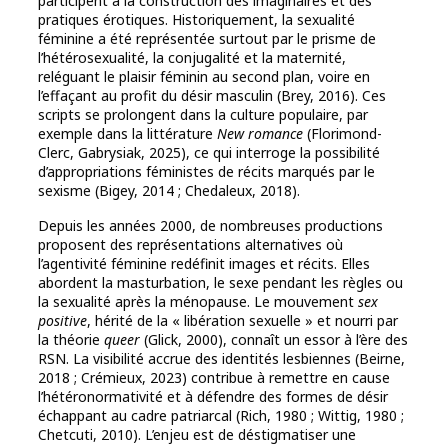
participent à la construction des imaginaires et des
pratiques érotiques. Historiquement, la sexualité
féminine a été représentée surtout par le prisme de
l’hétérosexualité, la conjugalité et la maternité,
reléguant le plaisir féminin au second plan, voire en
l’effaçant au profit du désir masculin (Brey, 2016). Ces
scripts se prolongent dans la culture populaire, par
exemple dans la littérature
New romance
(Florimond-
Clerc, Gabrysiak, 2025), ce qui interroge la possibilité
d’appropriations féministes de récits marqués par le
sexisme (Bigey, 2014 ; Chedaleux, 2018).
Depuis les années 2000, de nombreuses productions
proposent des représentations alternatives où
l’agentivité féminine redéfinit images et récits. Elles
abordent la masturbation, le sexe pendant les règles ou
la sexualité après la ménopause. Le mouvement
sex
positive
, hérité de la « libération sexuelle » et nourri par
la théorie
queer
(Glick, 2000), connaît un essor à l’ère des
RSN. La visibilité accrue des identités lesbiennes (Beirne,
2018 ; Crémieux, 2023) contribue à remettre en cause
l’hétéronormativité et à défendre des formes de désir
échappant au cadre patriarcal (Rich, 1980 ; Wittig, 1980 ;
Chetcuti, 2010). L’enjeu est de déstigmatiser une