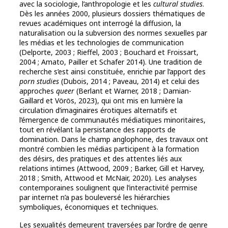
avec la sociologie, l’anthropologie et les
cultural studies
.
Dès les années 2000, plusieurs dossiers thématiques de
revues académiques ont interrogé la diffusion, la
naturalisation ou la subversion des normes sexuelles par
les médias et les technologies de communication
(Delporte, 2003 ; Rieffel, 2003 ; Bouchard et Froissart,
2004 ; Amato, Pailler et Schafer 2014). Une tradition de
recherche s’est ainsi constituée, enrichie par l’apport des
porn studies
(Dubois, 2014 ; Paveau, 2014) et celui des
approches
queer
(Berlant et Warner, 2018 ; Damian-
Gaillard et Vörös, 2023), qui ont mis en lumière la
circulation d’imaginaires érotiques alternatifs et
l’émergence de communautés médiatiques minoritaires,
tout en révélant la persistance des rapports de
domination. Dans le champ anglophone, des travaux ont
montré combien les médias participent à la formation
des désirs, des pratiques et des attentes liés aux
relations intimes (Attwood, 2009 ; Barker, Gill et Harvey,
2018 ; Smith, Attwood et McNair, 2020). Les analyses
contemporaines soulignent que l’interactivité permise
par internet n’a pas bouleversé les hiérarchies
symboliques, économiques et techniques.
Les sexualités demeurent traversées par l’ordre de genre