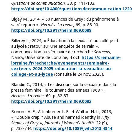
Questions de communication,
33, p. 111-133.
https://doi.org/10.4000/questionsdecommunication.1220
Bigey M., 2014, « 50 nuances de Grey : du phénomène à
sa réception »,
Hermès. La revue,
69, p. 88-90.
https://doi.org/10.3917/herm.069.0088
Billerey L., 2024, « Éducation à la sexualité au collège et
au lycée : retour sur une enquête de terrain »,
communication au séminaire de recherche
Sexteens
,
Nancy, Université de Lorraine, 4 oct.
https://crem.univ-
lorraine.fr/recherche/evenements/seminaire-
sexteens-2024-2025-education-la-sexualite-au-
college-et-au-lycee
(consulté le 24 nov. 2025).
Blandin C., 2014, « Les discours sur la sexualité dans la
presse féminine : le tournant des années 1968 »,
Hermès. La revue
, 69, p. 82-87.
https://doi.org/10.3917/herm.069.0082
Bonomi A. E., Altenburger L. E. et Walton N. L., 2013,
« “Double crap !” Abuse and harmed identity in
Fifty
Shades of Grey
»,
Journal of Women’s Health
, 22 (9),
p. 733-744.
https://doi.org/10.1089/jwh.2013.4344