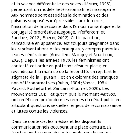
et la valence différentielle des sexes (Héritier, 1996),
perpétuant un modèle hétéronormatif et monogame.
Aux hommes sont associées la domination et des
pulsions supposées irrépressibles ; aux femmes,
l’inscription de la sexualité dans l’amour romantique et la
conjugalité procréative (Legouge, Pfefferkorn et
Sanchez, 2012 ; Bozon, 2002). Cette partition,
caricaturale en apparence, est toujours prégnante dans
les représentations et les pratiques, y compris parmi les
jeunes générations (Amsellem-Mainguy et Vuattoux,
2020). Depuis les années 1970, les féminismes ont
contesté cet ordre en politisant désir et plaisir, en
revendiquant la maîtrise de la fécondité, en rejetant le
stigmate de la « putain » et en explorant des pratiques
non hétéronormatives (Rubin, 1984 ; Vance, 1984 ;
Pavard, Rochefort et Zancarini-Fournel, 2020). Les
mouvements LGBT et
queer
, puis le moment
#MeToo
,
ont redéfini en profondeur les termes du débat public en
articulant questions sexuelles, enjeux de reconnaissance
et luttes contre les violences.
Dans ce contexte, les médias et les dispositifs
communicationnels occupent une place centrale. Ils
fonctionnent comme des « technologies de genre »