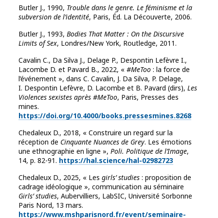
Butler J., 1990,
Trouble dans le genre. Le féminisme et la
subversion de l’identité
, Paris, Éd. La Découverte, 2006.
Butler J., 1993,
Bodies That Matter : On the Discursive
Limits of Sex
, Londres/New York, Routledge, 2011.
Cavalin C., Da Silva J., Delage P., Despontin Lefèvre I.,
Lacombe D. et Pavard B., 2022, «
#MeToo
: la force de
l’événement », dans C.
Cavalin, J. Da Silva, P. Delage,
I. Despontin Lefèvre, D. Lacombe et B. Pavard (dirs),
Les
Violences sexistes après #MeToo
, Paris, Presses des
mines.
https://doi.org/10.4000/books.pressesmines.8268
Chedaleux D., 2018, « Construire un regard sur la
réception de
Cinquante Nuances de Grey
. Les émotions
une ethnographie en ligne »,
Poli. Politique de l’Image
,
14, p. 82-91.
https://hal.science/hal-02982723
Chedaleux D., 2025, « Les
girls’ studies
: proposition de
cadrage idéologique », communication au séminaire
Girls’ studies
, Aubervilliers, LabSIC, Université Sorbonne
Paris Nord, 13 mars.
https://www.mshparisnord.fr/event/seminaire-