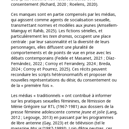
consentement (Richard, 2020 ; Roelens, 2020).
Ces manques sont en partie compensés par les médias,
qui agissent comme agents de socialisation sexuelle,
transmettant normes et modèles aux jeunes (Amsellem-
Mainguy et Rahib, 2025). Les fictions sérielles, et
particulièrement les
teen dramas
, occupent une place
centrale : par leur saisonnalité et la diversité de leurs
personnages, elles diffusent une pluralité de
comportements et de points de vue en prise avec les
débats contemporains (Fedele et Masanet, 2021 ; Díaz-
Fernández, 2022 ; Corroy et Ferrandery, 2024 ; Breda,
2024 ; Corroy et Pourrez, 2025). Ces récits peuvent
reconduire les scripts hétéronormatifs et proposer de
nouvelles représentations du désir, du consentement ou
de la « première fois ».
Les médias « traditionnels » ont contribué à informer
sur les pratiques sexuelles féminines, de l’émission de
Ménie Grégoire sur RTL (1967-1981) aux dossiers de la
presse féminine adolescente comme
Jeune et jolie
(Lang,
2012 ; Legouge, 2013) en passant par les programmes
de libre antenne (Gay, 2023) et de télévision (tel le
magazine
Moi je
[1987-1989]). Loin d’être neutres, ces