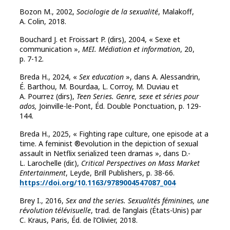
Bozon M., 2002,
Sociologie de la sexualité
, Malakoff,
A. Colin, 2018.
Bouchard J. et Froissart P. (dirs), 2004, « Sexe et
communication »,
MEI. Médiation et information
, 20,
p. 7-12.
Breda H., 2024, «
Sex education
», dans A.
Alessandrin,
É. Barthou, M. Bourdaa, L. Corroy, M. Duviau et
A. Pourrez (dirs),
Teen Series. Genre, sexe et séries pour
ados,
Joinville-le-Pont, Éd. Double Ponctuation, p. 129-
144.
Breda H., 2025, « Fighting rape culture, one episode at a
time. A feminist ®evolution in the depiction of sexual
assault in Netflix serialized teen dramas », dans D.-
L. Larochelle (dir.),
Critical Perspectives on Mass Market
Entertainment
, Leyde, Brill Publishers, p. 38-66.
https://doi.org/10.1163/9789004547087_004
Brey I., 2016,
Sex and the series. Sexualités féminines, une
révolution télévisuelle
, trad. de l’anglais (États-Unis) par
C. Kraus, Paris, Éd. de l’Olivier, 2018.