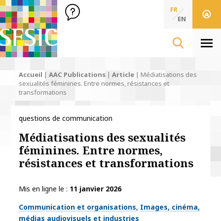
SFSIC Société Française des Sciences de l'Information & de 
Société Française des Sciences
FR
de l'Information
EN
& de la Communication
Men
Accueil
|
AAC Publications
|
Article
|
Médiatisations des
sexualités féminines. Entre normes, résistances et
transformations
questions de communication
Médiatisations des sexualités
féminines. Entre normes,
résistances et transformations
Mis en ligne le
11 janvier 2026
Thématiques
Communication et organisations
Images, cinéma,
médias audiovisuels et industries