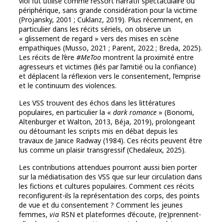
viol fut utilisé comme ressort narratif spectaculaire ou
périphérique, sans grande considération pour la victime
(Projansky, 2001 ; Cuklanz, 2019). Plus récemment, en
particulier dans les récits sériels, on observe un
« glissement de regard » vers des mises en scène
empathiques (Musso, 2021 ; Parent, 2022 ; Breda, 2025).
Les récits de l’ère
#MeToo
montrent la proximité entre
agresseurs et victimes (liés par l’amitié ou la confiance)
et déplacent la réflexion vers le consentement, l’emprise
et le continuum des violences.
Les VSS trouvent des échos dans les littératures
populaires, en particulier la «
dark romance
» (Bonomi,
Altenburger et Walton, 2013, Béja, 2019), prolongeant
ou détournant les scripts mis en débat depuis les
travaux de Janice Radway (1984). Ces récits peuvent être
lus comme un plaisir transgressif (Chedaleux, 2025).
Les contributions attendues pourront aussi bien porter
sur la médiatisation des VSS que sur leur circulation dans
les fictions et cultures populaires. Comment ces récits
reconfigurent-ils la représentation des corps, des points
de vue et du consentement ? Comment les jeunes
femmes,
via
RSN et plateformes d’écoute, (re)prennent-