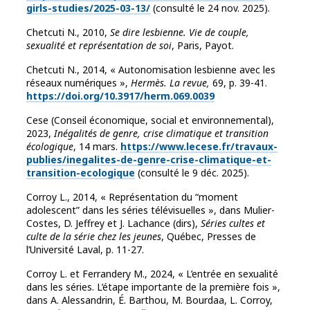
girls-studies/2025-03-13/
(consulté le 24 nov. 2025).
Chetcuti N., 2010,
Se dire lesbienne. Vie de couple,
sexualité et représentation de soi
, Paris, Payot.
Chetcuti N., 2014, « Autonomisation lesbienne avec les
réseaux numériques »,
Hermès. La revue,
69, p. 39-41.
https://doi.org/10.3917/herm.069.0039
Cese (Conseil économique, social et environnemental),
2023,
Inégalités de genre, crise climatique et transition
écologique
, 14 mars.
https://www.lecese.fr/travaux-
publies/inegalites-de-genre-crise-climatique-et-
transition-ecologique
(consulté le 9 déc. 2025).
Corroy L., 2014, « Représentation du “moment
adolescent” dans les séries télévisuelles », dans Mulier-
Costes, D. Jeffrey et J. Lachance (dirs),
Séries cultes et
culte de la série chez les jeunes
, Québec, Presses de
l’Université Laval, p. 11-27.
Corroy L. et Ferrandery M., 2024, « L’entrée en sexualité
dans les séries. L’étape importante de la première fois »,
dans A.
Alessandrin, É. Barthou, M. Bourdaa, L. Corroy,