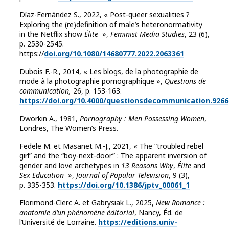
Díaz-Fernández S., 2022, « Post-queer sexualities ?
Exploring the (re)definition of male’s heteronormativity
in the Netflix show
Élite
»,
Feminist Media Studies
, 23 (6),
p. 2530-2545.
https://
doi.org/10.1080/14680777.2022.2063361
Dubois F.-R., 2014, « Les blogs, de la photographie de
mode à la photographie pornographique »,
Questions de
communication,
26, p. 153-163.
https://doi.org/10.4000/questionsdecommunication.9266
Dworkin A., 1981,
Pornography : Men Possessing Women
,
Londres, The Women’s Press.
Fedele M. et Masanet M.-J., 2021, « The “troubled rebel
girl” and the “boy-next-door” : The apparent inversion of
gender and love archetypes in
13 Reasons Why
,
Élite
and
Sex Education
»,
Journal of Popular Television
, 9 (3),
p. 335-353.
https://doi.org/10.1386/jptv_00061_1
Florimond-Clerc A. et Gabrysiak L., 2025,
New Romance :
anatomie d’un phénomène éditorial
, Nancy, Éd. de
l’Université de Lorraine.
https://editions.univ-