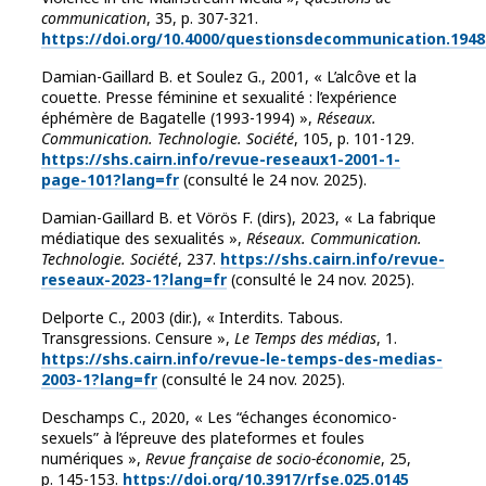
communication
, 35, p. 307-321.
https://doi.org/10.4000/questionsdecommunication.1948
Damian-Gaillard B. et Soulez G., 2001, « L’alcôve et la
couette. Presse féminine et sexualité : l’expérience
éphémère de Bagatelle (1993-1994) »,
Réseaux.
Communication. Technologie. Société
, 105, p. 101-129.
https://shs.cairn.info/revue-reseaux1-2001-1-
page-101?lang=fr
(consulté le 24 nov. 2025).
Damian-Gaillard B. et Vörös F. (dirs), 2023, « La fabrique
médiatique des sexualités »,
Réseaux. Communication.
Technologie. Société
, 237.
https://shs.cairn.info/revue-
reseaux-2023-1?lang=fr
(consulté le 24 nov. 2025).
Delporte C., 2003 (dir.), « Interdits. Tabous.
Transgressions. Censure »,
Le Temps des médias
, 1.
https://shs.cairn.info/revue-le-temps-des-medias-
2003-1?lang=fr
(consulté le 24 nov. 2025).
Deschamps C., 2020, « Les “échanges économico-
sexuels” à l’épreuve des plateformes et foules
numériques »,
Revue française de socio-économie
, 25,
p. 145-153.
https://doi.org/10.3917/rfse.025.0145