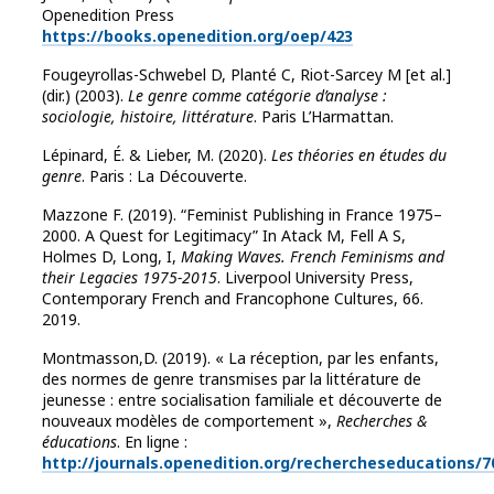
Openedition Press
https://books.openedition.org/oep/423
Fougeyrollas-Schwebel D, Planté C, Riot-Sarcey M [et al.]
(dir.) (2003).
Le genre comme catégorie d’analyse :
sociologie, histoire, littérature
. Paris L’Harmattan.
Lépinard, É. & Lieber, M. (2020).
Les théories en études du
genre
.
Paris : La Découverte.
Mazzone F. (2019). “Feminist Publishing in France 1975–
2000. A Quest for Legitimacy” In Atack M, Fell A S,
Holmes D, Long, I,
Making Waves. French Feminisms and
their Legacies 1975-2015
. Liverpool University Press,
Contemporary French and Francophone Cultures, 66.
2019.
Montmasson,D. (2019). « La réception, par les enfants,
des normes de genre transmises par la littérature de
jeunesse : entre socialisation familiale et découverte de
nouveaux modèles de comportement »,
Recherches &
éducations
. En ligne :
http://journals.openedition.org/rechercheseducations/7