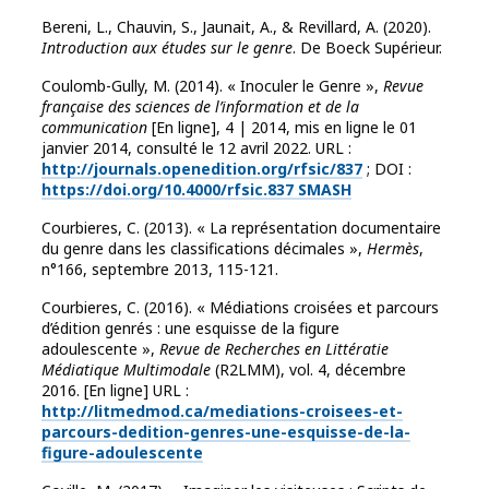
Bereni, L., Chauvin, S., Jaunait, A., & Revillard, A. (2020).
Introduction aux études sur le genre
. De Boeck Supérieur.
Coulomb-Gully, M. (2014). « Inoculer le Genre »,
Revue
française des sciences de l’information et de la
communication
[En ligne], 4 | 2014, mis en ligne le 01
janvier 2014, consulté le 12 avril 2022. URL :
http://journals.openedition.org/rfsic/837
; DOI :
https://doi.org/10.4000/rfsic.837
SMASH
Courbieres, C. (2013). « La représentation documentaire
du genre dans les classifications décimales »,
Hermès
,
n°166, septembre 2013, 115-121.
Courbieres, C. (2016). « Médiations croisées et parcours
d’édition genrés : une esquisse de la figure
adoulescente »,
Revue de Recherches en Littératie
Médiatique Multimodale
(R2LMM), vol. 4, décembre
2016. [En ligne] URL :
http://litmedmod.ca/mediations-croisees-et-
parcours-dedition-genres-une-esquisse-de-la-
figure-adoulescente