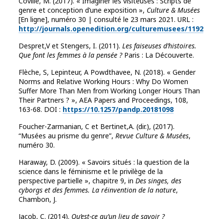
Coville, M. (2017). « Imaginer les visiteuses : Scripts de
genre et conception d’une exposition »,
Culture & Musées
[En ligne], numéro 30 | consulté le 23 mars 2021. URL :
http://journals.openedition.org/culturemusees/1192
Despret,V et Stengers, I. (2011).
Les faiseuses d’histoires.
Que font les femmes à la pensée ?
Paris : La Découverte.
Flèche, S, Lepinteur, A Powdthavee, N.
(2018). « Gender
Norms and Relative Working Hours : Why Do Women
Suffer More Than Men from Working Longer Hours Than
Their Partners ? », AEA Papers and Proceedings, 108,
163-68.
DOI :
https://10.1257/pandp.20181098
Foucher-Zarmanian, C et Bertinet,A. (dir.), (2017).
“Musées au prisme du genre”,
Revue Culture & Musées
,
numéro 30.
Haraway, D. (2009). « Savoirs situés : la question de la
science dans le féminisme et le privilège de la
perspective partielle », chapitre 9, in
Des singes, des
cyborgs et des femmes. La réinvention de la nature
,
Chambon, J.
Jacob, C. (2014).
Qu’est-ce qu’un lieu de savoir ?