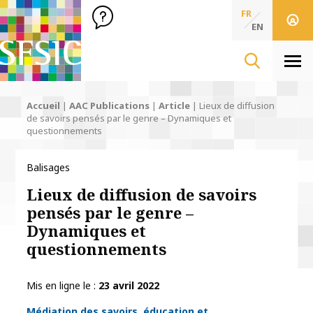
SFSIC Société Française des Sciences de l'Information & de 
Société Française des Sciences
FR
de l'Information
EN
& de la Communication
Men
Accueil
|
AAC Publications
|
Article
|
Lieux de diffusion
de savoirs pensés par le genre – Dynamiques et
questionnements
Balisages
Lieux de diffusion de savoirs
pensés par le genre –
Dynamiques et
questionnements
Mis en ligne le
23 avril 2022
Thématiques
Médiation des savoirs, éducation et