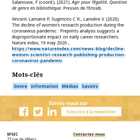
Salanouve, F (coord.). (2021).
Agir pour l’égalité. Question
de genre en bibliothèque
. Presses de l’Enssib.
Vincent-Lamarre P, Sugimoto C R., Larivière V. (2020).
The decline of women’s research production during the
coronavirus pandemic : Preprints analysis suggests a
disproportionate impact on early career researchers.
Nature index, 19 may 2020 ,
https://www.natureindex.com/news-blog/decline-
women-scientist-research-publishing-production-
coronavirus-pandemic
Mots-clés
Genre
information
Médias
Savoirs
Suivez-nous sur
S'inscrire à la newsletter
Facebook
Twitter
Linkedin
SFSIC
Contactez-nous
77 rue de Villiers