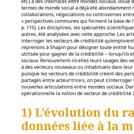
etc.) à des interfaces
entre
mondes sociaux. Issue de
termes de monde social a déjà été abondamment mo
collaborations, négociations ou controverses entr
« perspectives communes qui forment la base de l’ac
p. 115). Les disciplines, les spécialités scientifiq
autres, été analysées avec cette approche. Les art
interroger les vecteurs de crédibilité qu’emploien
reprenons à Shapin pour désigner toute entité 
utilisée pour gagner de la crédibilité – lorsqu’ils
sociaux. Renouvellent-ils·elles leurs usages des ve
à des vecteurs nouveaux ou inhabituels dans leur
puisque les vecteurs de crédibilité créent des 
partagés entre acteur·trice·s, on peut s’interroger
nouvelles articulations entre mondes sociaux. Dans 
opérationnelle la notion de vecteur de crédibilité à
1) L’évolution du r
données liée à la m