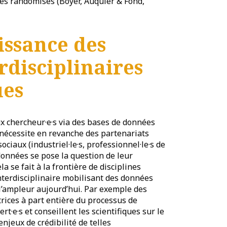
lés randomisés (Boyer, Auquier & Fond,
issance des
rdisciplinaires
ues
x chercheur·e·s via des bases de données
 nécessite en revanche des partenariats
ciaux (industriel·le·s, professionnel·le·s de
 données se pose la question de leur
la se fait à la frontière de disciplines
 interdisciplinaire mobilisant des données
 l’ampleur aujourd’hui. Par exemple des
ices à part entière du processus de
t·e·s et conseillent les scientifiques sur le
njeux de crédibilité de telles