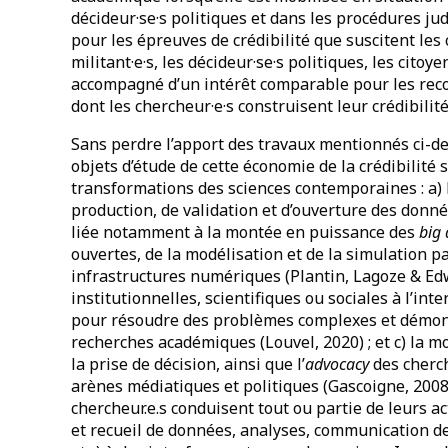
décideur·se·s politiques et dans les procédures judi
pour les épreuves de crédibilité que suscitent les 
militant·e·s, les décideur·se·s politiques, les citoye
accompagné d’un intérêt comparable pour les rec
dont les chercheur·e·s construisent leur crédibilit
Sans perdre l’apport des travaux mentionnés ci-de
objets d’étude de cette économie de la crédibilité s
transformations des sciences contemporaines : a) 
production, de validation et d’ouverture des don
liée notamment à la montée en puissance des
big 
ouvertes, de la modélisation et de la simulation p
infrastructures numériques (Plantin, Lagoze & Edwa
institutionnelles, scientifiques ou sociales à l’inte
pour résoudre des problèmes complexes et démontr
recherches académiques (Louvel, 2020) ; et c) la m
la prise de décision, ainsi que l’
advocacy
des cherch
arènes médiatiques et politiques (Gascoigne, 200
chercheur.e.s conduisent tout ou partie de leurs ac
et recueil de données, analyses, communication d