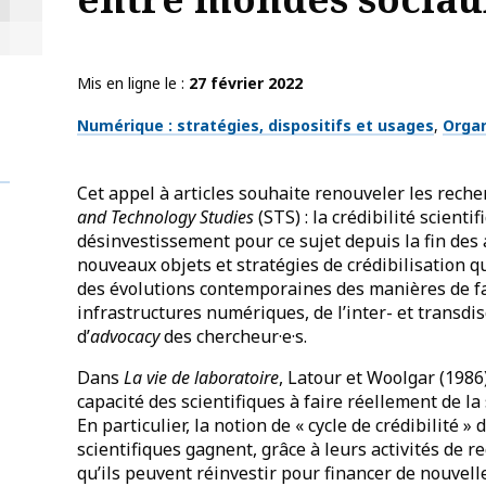
Mis en ligne le
27 février 2022
Thématiques
Numérique : stratégies, dispositifs et usages
Organ
Cet appel à articles souhaite renouveler les rech
and Technology Studies
(STS) : la crédibilité scienti
désinvestissement pour ce sujet depuis la fin des 
nouveaux objets et stratégies de crédibilisation qu
des évolutions contemporaines des manières de fa
infrastructures numériques, de l’inter- et transdisc
d’
advocacy
des chercheur·e·s.
Dans
La vie de laboratoire
, Latour et Woolgar (1986)
capacité des scientifiques à faire réellement de la 
En particulier, la notion de « cycle de crédibilité »
scientifiques gagnent, grâce à leurs activités de r
qu’ils peuvent réinvestir pour financer de nouve