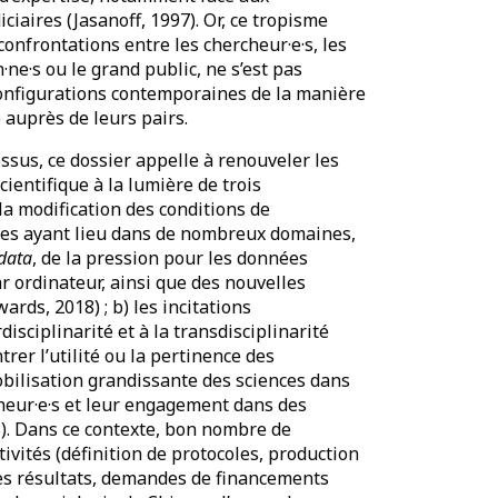
ciaires (Jasanoff, 1997). Or, ce tropisme
confrontations entre les chercheur·e·s, les
n·ne·s ou le grand public, ne s’est pas
onfigurations contemporaines de la manière
é auprès de leurs pairs.
ssus, ce dossier appelle à renouveler les
cientifique à la lumière de trois
la modification des conditions de
nées ayant lieu dans de nombreux domaines,
data
, de la pression pour les données
ar ordinateur, ainsi que des nouvelles
rds, 2018) ; b) les incitations
rdisciplinarité et à la transdisciplinarité
er l’utilité ou la pertinence des
obilisation grandissante des sciences dans
eur·e·s et leur engagement dans des
8). Dans ce contexte, bon nombre de
tivités (définition de protocoles, production
es résultats, demandes de financements