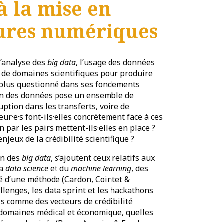
à la mise en
tures numériques
d’analyse des
big data
, l’usage des données
de domaines scientifiques pour produire
t plus questionné dans ses fondements
tion des données pose un ensemble de
uption dans les transferts, voire de
ur·e·s font-ils·elles concrètement face à ces
 par les pairs mettent-ils·elles en place ?
jeux de la crédibilité scientifique ?
on des
big data
, s’ajoutent ceux relatifs aux
la
data science
et du
machine learning
, des
ité d’une méthode (Cardon, Cointet &
lenges, les data sprint et les hackathons
s comme des vecteurs de crédibilité
 domaines médical et économique, quelles