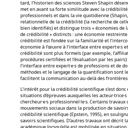
tard, l’historien des sciences Steven Shapin désencl
met en avant sa forte similitude avec la crédibili
professionnels et dans la vie quotidienne (Shapin, 
relationnelle de la crédibilité (la recherche de cell
bien identifiés) et distingue trois « économies de 
de crédibilité » distincts : une économie restrein
crédibilité est fondée sur la familiarité et l’inter
économie à l’œuvre à l’interface entre expert·e·s e
crédibilité sont plus formels (par exemple, l’affilia
procédures certifiées et l’évaluation par les pairs
l’interface entre expert·e·s de professions et de do
méthodes et le langage de la quantification sont le
facilitent la communication au-delà des frontière
L’intérêt pour la crédibilité scientifique s’est d
situations d’épreuves auxquelles les acteur·trice
chercheur·e·s professionnel·le·s. Certains travaux 
mouvements sociaux dans la production de savoirs 
crédibilité scientifique (Epstein, 1995), en soulig
savoirs scientifiques. D’autres travaux ont décrit la
académique lorsqu’elle est mobilisée en situation