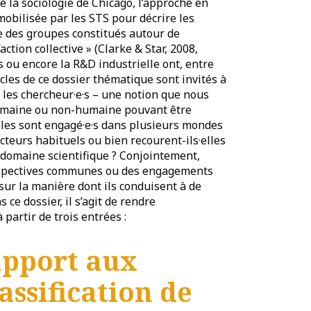
 la sociologie de Chicago, l’approche en
bilisée par les STS pour décrire les
e des groupes constitués autour de
tion collective » (Clarke & Star, 2008,
ues ou encore la R&D industrielle ont, entre
icles de ce dossier thématique sont invités à
t les chercheur·e·s – une notion que nous
humaine ou non-humaine pouvant être
·elles sont engagé·e·s dans plusieurs mondes
cteurs habituels ou bien recourent-ils·elles
 domaine scientifique ? Conjointement,
perspectives communes ou des engagements
 sur la manière dont ils conduisent à de
ce dossier, il s’agit de rendre
 partir de trois entrées :
apport aux
assification de