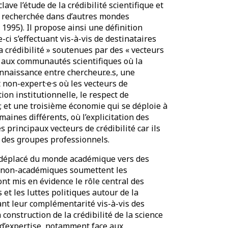
ave l’étude de la crédibilité scientifique et
té recherchée dans d’autres mondes
1995). Il propose ainsi une définition
e-ci s’effectuant vis-à-vis de destinataires
la crédibilité » soutenues par des « vecteurs
te aux communautés scientifiques où la
connaissance entre chercheur.e.s, une
t non-expert·e·s où les vecteurs de
tion institutionnelle, le respect de
) ; et une troisième économie qui se déploie à
maines différents, où l’explicitation des
s principaux vecteurs de crédibilité car ils
s des groupes professionnels.
onc déplacé du monde académique vers des
·s non-académiques soumettent les
ont mis en évidence le rôle central des
et les luttes politiques autour de la
nant leur complémentarité vis-à-vis des
 construction de la crédibilité de la science
 d’expertise, notamment face aux