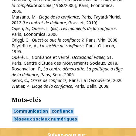
la complexité sociale
[1968/2000], Paris, Economica,
2006.
Marzano, M.,
Eloge de la confiance
, Paris, Fayard/Pluriel,
2012 (
Le contrat de défiance
, Grasset, 2010).
Ogien, A., Quéré, L. (dir.),
Les moments de la confiance
,
Paris, Economica, 2006.
Origgi, G.,
Qu’est-ce que la confiance ?,
Paris, Vrin, 2008.
Peyrefitte, A.,
La société de confiance
, Paris, O. Jacob,
1995.
Quéré, L., Confiance et vérité,
Occasional Paper,
51,
Paris, Centre d’Étude des Mouvements Sociaux, 2018.
Rosanvallon, P.,
La contre-démocratie. La politique à l’âge
de la défiance
, Paris, Seuil, 2006.
Senik, C.,
Crises de confiance,
Paris, La Découverte, 2020.
Watier, P.,
Eloge de la confiance
, Paris, Belin, 2008.
Mots-clés
Communication
confiance
Réseaux sociaux numériques
Suivez-nous sur