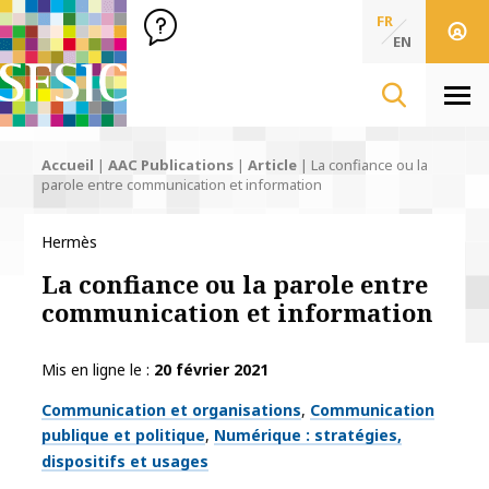
SFSIC Société Française des Sciences de l'Information & de 
Société Française des Sciences
FR
de l'Information
EN
& de la Communication
Men
Accueil
|
AAC Publications
|
Article
|
La confiance ou la
parole entre communication et information
Hermès
La confiance ou la parole entre
communication et information
Mis en ligne le
20 février 2021
Thématiques
Communication et organisations
Communication
publique et politique
Numérique : stratégies,
dispositifs et usages