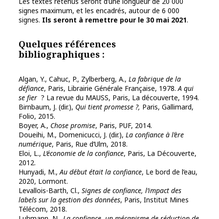
Les textes retenus seront d’une longueur de 20 000
signes maximum, et les encadrés, autour de 6 000
signes.
Ils seront à remettre pour le 30 mai 2021
.
Quelques références
bibliographiques :
Algan, Y., Cahuc, P., Zylberberg, A.,
La fabrique de la
défiance
, Paris, Librairie Générale Française, 1978.
A qui
se fier
? La revue du MAUSS, Paris, La découverte, 1994.
Birnbaum, J. (dir.),
Qui tient promesse ?,
Paris, Gallimard,
Folio, 2015.
Boyer, A.,
Chose promise
, Paris, PUF, 2014.
Doueihi, M., Domenicucci, J. (dir.),
La confiance à l’ère
numérique
, Paris, Rue d’Ulm, 2018.
Eloi, L.,
L’économie de la confiance
, Paris, La Découverte,
2012.
Hunyadi, M.,
Au début était la confiance
, Le bord de l’eau,
2020, Lormont.
Levallois-Barth, Cl.,
Signes de confiance, l’impact des
labels sur la gestion des données
, Paris, Institut Mines
Télécom, 2018.
Luhmann, N.,
La confiance, un mécanisme de réduction de