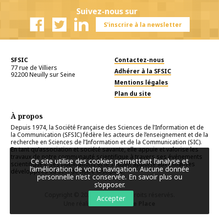
Suivez-nous sur
S'inscrire à la newsletter
Facebook
Twitter
Linkedin
SFSIC
Contactez-nous
77 rue de Villiers
Adhérer à la SFSIC
92200
Neuilly sur Seine
Mentions légales
Plan du site
À propos
Depuis 1974, la Société Française des Sciences de l’Information et de
la Communication (SFSIC) fédère les acteurs de l’enseignement et de la
recherche en Sciences de l’Information et de la Communication (SIC).
En tant qu’association et société savante, elle appuie et valorise les
travaux de notre communauté scientifique à travers ses événements
Ce site utilise des cookies permettant l’analyse et
scientifiques, ses publications et le soutien apporté aux initiatives
l’amélioration de votre navigation. Aucune donnée
développées au sein de notre discipline.
personnelle n’est conservée.
En savoir plus ou
s’opposer
.
Copyright © 2026
SFSIC
. Tous droits réservés.
Accepter
Une réalisation
Première Place