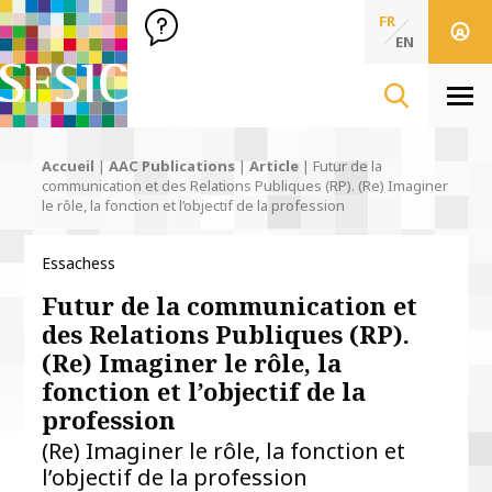
SFSIC Société Française des Sciences de l'Information & de 
Société Française des Sciences
FR
de l'Information
EN
& de la Communication
Men
Accueil
|
AAC Publications
|
Article
|
Futur de la
communication et des Relations Publiques (RP). (Re) Imaginer
le rôle, la fonction et l’objectif de la profession
Essachess
Futur de la communication et
des Relations Publiques (RP).
(Re) Imaginer le rôle, la
fonction et l’objectif de la
profession
(Re) Imaginer le rôle, la fonction et
l’objectif de la profession