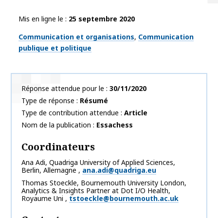
Mis en ligne le
25 septembre 2020
Thématiques
Communication et organisations
Communication
publique et politique
Réponse attendue pour le
30/11/2020
Type de réponse
Résumé
Type de contribution attendue
Article
Nom de la publication
Essachess
Coordinateurs
Ana
Adi
,
Quadriga University of Applied Sciences,
Berlin, Allemagne
,
ana.adi@quadriga.eu
Thomas
Stoeckle
,
Bournemouth University London,
Analytics & Insights Partner at Dot I/O Health,
Royaume Uni
,
tstoeckle@bournemouth.ac.uk