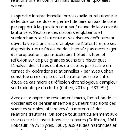
relations ont en commun mais aussi ce en quoi elles
varient.
L’approche interactionnelle, processuelle et relationnelle
défendue par ce dossier permet de faire un pas de côté
par rapport à la question tout sauf neuve de la « crise de
l’autorité ». S’extraire des discours englobants et
surplombants sur l’autorité et ses risques d’effritement
ouvre la voie à une micro-analyse de l’autorité et de ses
dispositifs. Cette focale ne doit bien sûr pas décourager
des propositions qui articuleraient étude située et
réflexion sur de plus grandes scansions historiques.
L’analyse des lettres écrites ou dictées par Staline en
termes d’« opérations relationnelles » par Yves Cohen
constitue un exemple de l’articulation possible entre
étude de cas micro et réflexion chronologique d’ampleur
sur l’« idéologie du chef » (Cohen, 2014, p. 683-795).
Avec cette approche résolument micro, l’ambition de ce
dossier est de penser ensemble plusieurs traditions des
sciences sociales, attentives à la matérialité des
relations d’autorité. On songe tout particulièrement aux
travaux sur les institutions disciplinaires (Goffman, 1961 ;
Foucault, 1975 ; Sykes, 2007), aux études historiques et