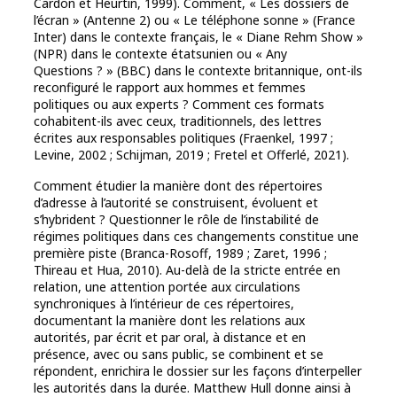
Cardon et Heurtin, 1999). Comment, « Les dossiers de
l’écran » (Antenne 2) ou « Le téléphone sonne » (France
Inter) dans le contexte français, le « Diane Rehm Show »
(NPR) dans le contexte étatsunien ou « Any
Questions ? » (BBC) dans le contexte britannique, ont-ils
reconfiguré le rapport aux hommes et femmes
politiques ou aux experts ? Comment ces formats
cohabitent-ils avec ceux, traditionnels, des lettres
écrites aux responsables politiques (Fraenkel, 1997 ;
Levine, 2002 ; Schijman, 2019 ; Fretel et Offerlé, 2021).
Comment étudier la manière dont des répertoires
d’adresse à l’autorité se construisent, évoluent et
s’hybrident ? Questionner le rôle de l’instabilité de
régimes politiques dans ces changements constitue une
première piste (Branca-Rosoff, 1989 ; Zaret, 1996 ;
Thireau et Hua, 2010). Au-delà de la stricte entrée en
relation, une attention portée aux circulations
synchroniques à l’intérieur de ces répertoires,
documentant la manière dont les relations aux
autorités, par écrit et par oral, à distance et en
présence, avec ou sans public, se combinent et se
répondent, enrichira le dossier sur les façons d’interpeller
les autorités dans la durée. Matthew Hull donne ainsi à