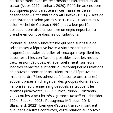
du tutoiement avec les responsables hiérarchiques au
travail (Alber, 2019 ; Linhart, 2020). Réfléchir aux notions
appropriées pour caractériser ces manières de se
désengager –
Eigensinn
selon Alf Lüdtke (1991), « arts de
la résistance » selon James Scott (1987), « tactiques »
selon Michel de Certeau (1990) – et à leur portée
politique, constitue en somme un enjeu important à
prendre en compte dans les contributions.
Prendre au sérieux l’incertitude qui pèse sur l’issue de
telles mises à l’épreuve invite à s’interroger sur les
propriétés sociales de celles et ceux qui interpellent les
autorités et les corrélations possibles avec les modes
d’expression déployés, et, éventuellement, sur leurs
inégales capacités à infléchir ou reconfigurer les relations
de pouvoir. Comment s’articulent mise à l’épreuve et
mise en ordre ? Les adresses à l’autorité ont ainsi été
souvent prises en charge par des groupes dominés ou
minorisés, au premier rang desquels se trouvent les
femmes (Krakovitch, 1997 ; Siblot, 2006b ; Contamin,
2007) ou les « peu-lettrés » (Branca-Rosoff et Schneider,
1994 ; Zaeske, 2003 ; Rossigneux-Méheust, 2018 ;
Blanchard, 2022), bien que d’autres travaux montrent
que, dans d’autres contextes, cette relation au pouvoir