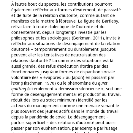
À l’autre bout du spectre, les contributions pourront
également réfléchir aux formes d’évitement, de passivité
et de fuite de la relation d’autorité, comme autant de
manières de la mettre à l’épreuve. La figure de Bartleby,
réfractaire à toute dialectique de l’autorité et du
consentement, depuis longtemps investie par les
philosophes et les sociologues (Berkman, 2011), invite à
réfléchir aux situations de désengagement de la relation
d’autorité – temporairement ou durablement. Jusqu’où
peuvent aller les tentatives de neutralisation des
relations d’autorité ? La gamme des situations est là
aussi grande, des refus d’exécution d’ordre par des
fonctionnaires jusqu’aux formes de disparition sociale
volontaire (les « évaporés » au Japon) en passant par
l’
exit
(Hirschman, 1970) ou le phénomène du
quiet
quitting
(littéralement « démission silencieuse », soit une
forme de désengagement mental et productif au travail,
réduit dès lors au strict minimum) identifié par les
acteurs du management comme une menace venant le
plus souvent des jeunes actifs dans le monde du travail
depuis la pandémie de covid. Le désengagement –
parfois superficiel – des relations d’autorité peut aussi
passer par son euphémisation, par exemple par l’usage