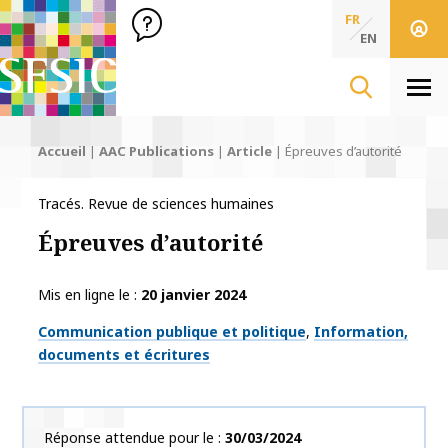
SFSIC Société Française des Sciences de l'Information & de 
Société Française des Sciences
FR
de l'Information
EN
& de la Communication
Men
Accueil
|
AAC Publications
|
Article
|
Épreuves d’autorité
Tracés. Revue de sciences humaines
Épreuves d’autorité
Mis en ligne le
20 janvier 2024
Thématiques
Communication publique et politique
Information,
documents et écritures
Réponse attendue pour le
30/03/2024