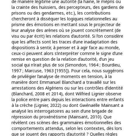
de manière légitime une autorité (la haine, le mépris ou
la crainte des huissiers, des percepteurs, des gardiens de
prisons ou des gendarmes, etc.), les contributions
chercheront à disséquer les logiques relationnelles au
prisme des émotions en mettant sous le projecteur de
leur analyse des arènes où se jouent concrètement (de
visu ou par écrit) les relations d’autorité. Si l’on considère
que les affects sont les traces d’une inadaptation des
dispositions à sentir, à penser et à agir face au monde,
ceux-ci peuvent alors s’interpréter comme le signe d’une
remise en question de la relation d’autorité, d’un jeu
social qui n’irait plus de soi (Simondon, 1964 ; Bourdieu,
1997 ; Marcuse, 1963 [1955]). Pour cela, nous suggérons
de privilégier l’analyse de moments en tension, à la
manière dont Emmanuel Blanchard a travaillé sur les
arrestations des Algériens ou sur les contrôles d’identité
(Blanchard, 2008 et 2014), dont Wilfried Lignier observe
la police entre pairs depuis les interactions entre enfants
à la crèche (Lignier, 2022) ou dont Gwénaëlle Mainsant a
analysé les interrogatoires au sein d’une brigade de
répression du proxénétisme (Mainsant, 2010). Que
révèlent ces scènes des grammaires émotionnelles des
comportements attendus, selon les contextes, dès lors
que se jouent des rapports d’autorité ? Quelles règles