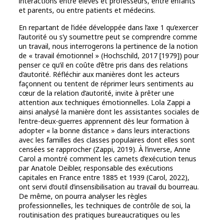
interactions entre élèves et professeurs, entre enfants
et parents, ou entre patients et médecins.
En repartant de l’idée développée dans l’axe 1 qu’exercer
l’autorité ou s’y soumettre peut se comprendre comme
un travail, nous interrogerons la pertinence de la notion
de « travail émotionnel » (Hochschild, 2017 [1979]) pour
penser ce qu’il en coûte d’être pris dans des relations
d’autorité. Réfléchir aux manières dont les acteurs
façonnent ou tentent de réprimer leurs sentiments au
cœur de la relation d’autorité, invite à prêter une
attention aux techniques émotionnelles. Lola Zappi a
ainsi analysé la manière dont les assistantes sociales de
l’entre-deux-guerres apprennent dès leur formation à
adopter « la bonne distance » dans leurs interactions
avec les familles des classes populaires dont elles sont
censées se rapprocher (Zappi, 2019). À l’inverse, Anne
Carol a montré comment les carnets d’exécution tenus
par Anatole Deibler, responsable des exécutions
capitales en France entre 1885 et 1939 (Carol, 2022),
ont servi d’outil d’insensibilisation au travail du bourreau.
De même, on pourra analyser les règles
professionnelles, les techniques de contrôle de soi, la
routinisation des pratiques bureaucratiques ou les