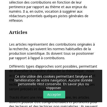
sélection des contributions en fonction de leur
pertinence par rapport au thème et aux enjeux du
numéro. Il a, en outre, vocation à suggérer aux
rédacteurs potentiels quelques pistes générales de
réflexion.
Articles
Les articles représentent des contributions originales à
la recherche, qui suivent les normes habituelles de la
production scientifique. Ils doivent tous se positionner
par rapport à l’appel à contributions.
Différents types d’approches sont possibles, permettant
de diversifier la manière d’aborder la thématique : nous
accueillons tant des articles à vocation essentiellement
Ce site utilise des cookies permettant l’analyse et
théorique, que des contributions fondées sur des
l’amélioration de votre navigation. Aucune donnée
personnelle n’est conservée.
En savoir plus ou
recherches empiriques, où les enjeux méthodologiques
s’opposer
.
seront précisés et discutés.
Accepter
Tracés étant une revue interdisciplinaire, les articles
doivent pouvoir être compréhensibles et pertinents pour
des lecteurs et des lectrices non spécialistes ; ils peuvent