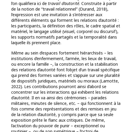
l’on qualifiera ici de
travail d’autorité
. Construite à partir
de la notion de “travail relationnel” (Durand, 2018),
l’expression est une invitation à s’intéresser aux
différents éléments qui forment les relations d’autorité :
les participants, la définition des rôles, le cadre spatial et
matériel, le langage utilisé (visuel, corporel ou discursif),
les supports normatifs partagés et la temporalité dans
laquelle ils prennent place.
Même au sein d’espaces fortement hiérarchisés – les
institutions d’enfermement, l’armée, les lieux de travail,
ou encore la famille –, la construction et la stabilisation
des relations d’autorité font l’objet d’un travail spécifique
qui prend des formes variées et s’appuie sur une pluralité
de dispositifs juridiques, matériels ou moraux (Lamotte,
2022). Les contributions pourront ainsi d’abord se
concentrer sur les interactions qui exhibent les relations
d’autorité. Il en va ainsi des cérémonies – parades
militaires, minutes de silence, etc. – qui fonctionnent à la
fois comme des représentations et des remises en jeu
de la relation d’autorité, y compris parce que sa seule
exposition prête le flanc aux critiques. De même,
l’activation du pouvoir de punir – exceptionnel ou
routinier –, ou de son symétrique – l’octroi de