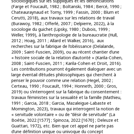
sociologiques sur les suppliques et les dénonciations
(Farge et Foucault, 1982 ; Boltanski, 1984 ; Bercé, 1990 ;
Chateauraynaud et Torny, 1999 ; Fassin, 2000 ; Blum et
Cerutti, 2018), aux travaux sur les relations de travail
(Burawoy, 1982 ; Offerlé, 2007 ; Delpierre, 2022), à la
sociologie du guichet (Lipsky, 1980 ; Dubois, 1999 ;
Weller, 1999), à l’anthropologie de la bureaucratie (Hull,
2012 ; Hoag, 2011 ; Allard et Walker, 2016), aux
recherches sur la fabrique de l’obéissance (Delalande,
2009 ; Saint-Fuscien, 2009), ou au récent chantier d’une
« histoire sociale de la relation d’autorité » (Karila-Cohen,
2008 ; Saint-Fuscien, 2011 ; Karila-Cohen et Droit, 2016).
Les contributions pourront également dialoguer avec un
large éventail d’études philosophiques qui cherchent à
penser le pouvoir comme une relation (Hegel, 2002 ;
Certeau, 1990 ; Foucault, 1994 ; Honneth, 2000 ; Gros,
2019) ou s’interrogent sur la fabrique du consentement :
travaux féministes sur la sexualité et la famille (Mathieu,
1991 ; Garcia, 2018 ; Garcia, Mazaleigue-Labaste et
Mornington, 2023), travaux qui interrogent la notion de
« servitude volontaire » ou de “désir de servitude” (La
Boétie, 2022 [1577] ; Spinoza, 2022 [1670] ; Deleuze et
Guattari, 1972), etc. Bien que cet appel ne parte pas
d’une définition unique ou univoque du concept