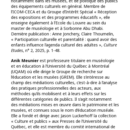
notamment dans les musées, et de politique des publics
des équipements culturels en général. Membre de
l’ICOM-CECA et du Groupe d’Intérêt Spécial « Réception
des expositions et des programmes éducatifs », elle
enseigne également à l’Ecole du Louvre au sein du
master de muséologie et à Sorbonne Abu Dhabi.
Dernière publication : Anne Jonchery, Claire Thoumelin,
« Participation culturelle et parentalité : quand avoir des
enfants influence l’agenda culturel des adultes »,
Culture
Etudes
, n° 2, 2025, p. 1-48.
Anik Meunier
est professeure titulaire en muséologie
et en éducation à l’Université du Québec à Montréal
(UQAM) où elle dirige le Groupe de recherche sur
l’éducation et les musées (GREM). Elle s’intéresse au
champ des médiations culturelles, c’est-à-dire à l’analyse
des pratiques professionnelles des acteurs, aux
méthodes qu’ils mobilisent et à leurs effets sur les
différentes catégories de publics. Il s’agit notamment
des médiations mises en œuvre dans le patrimoine et les
musées, et connues sous le nom d’éducation muséale.
Elle a fondé et dirige avec Jason Luckerhoff la collection
« Culture et publics » aux Presses de l’Université du
Québec, et elle est membre du comité international de