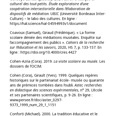
culturel des tout-petits. Étude exploratoire d’une
coopération intersectorielle dans l’élaboration de
dispositifs de médiation
. UBIC (Université Bordeaux Inter-
Culture) – le labo des cultures. En ligne :
https://hal.science/hal-04594993v1/document
Coavoux (Samuel), Giraud (Frédérique). « La forme
scolaire déniée des médiations muséales. Enquête sur
l’accompagnement des publics ».
Cahiers de la recherche
sur l’éducation et les savoirs
, 2020, HS 7, p. 133-157. En
ligne : https://doi.org/10.4000/cres.4427
Cohen-Azria (Cora). 2019.
La visite scolaire au musée
. Les
dossiers de l’OCIM.
Cohen (Cora), Girault (Yves). 1999. Quelques repères
historiques sur le partenariat école- musée ou quarante
ans de prémices tombées dans l’oubli.
Aster, recherches
en didactique des sciences expérimentales
, n° 29, L’école
et ses partenaires scientifiques, p. 9-26. En ligne :
www.persee.fr/doc/aster_0297-
9373_1999_num_29_1_1151
Conforti (Michael). 2000. La tradition éducative et le