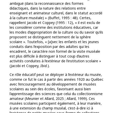
ambiguë (dans la reconnaissance des formes
didactiques, dans la nature des relations entre
enseignant et animateur culturel, dans le statut accordé
à la culture muséale) » (Buffet, 1995 : 48). Certes,
rappellent Jacobi et Coppey (1995 : 12), « il est exclu de
les considérer comme des institutions éducatives, car
les modes d’appropriation de la culture ou du savoir qu’ils
proposent se distinguent nettement de la sphère
scolaire ». Toutefois, « [a]vec les enfants et les jeunes
conduits dans l’exposition par des adultes qui les
encadrent, le caractère non formel de la visite muséale
est plus difficile à distinguer à tout coup d’autres
activités conduites à l’extérieur de l’institution scolaire »
(Jacobi et Coppey,
Ibid.
).
Ce rôle éducatif peut se déployer à l’extérieur du musée,
comme ce fut le cas à partir des années 1920 au Québec
avec l’encouragement au développement de musées
scolaires au sein des écoles, favorisant aussi bien
l’apprentissage des sciences que celui du collectionnisme
amateur (Meunier et Allard, 2025 ; Allard, 1999). Ces
musées scolaires participent également, à leur manière,
à une extension du champ muséal, c’est-à-dire ici à
l’existence de petits musées sous forme de collections