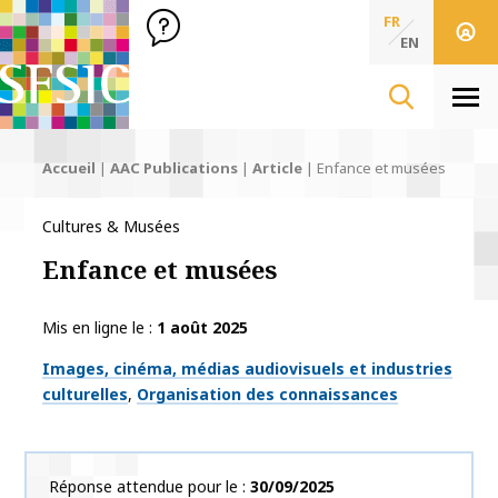
SFSIC Société Française des Sciences de l'Information & de 
Société Française des Sciences
FR
de l'Information
EN
& de la Communication
Men
Accueil
|
AAC Publications
|
Article
|
Enfance et musées
Cultures & Musées
Enfance et musées
Mis en ligne le
1 août 2025
Thématiques
Images, cinéma, médias audiovisuels et industries
culturelles
Organisation des connaissances
Réponse attendue pour le
30/09/2025