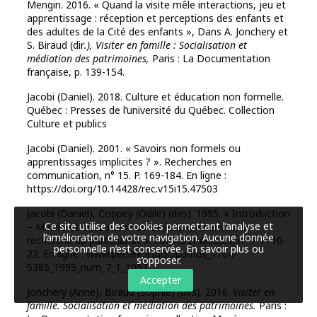
Mengin. 2016. « Quand la visite mêle interactions, jeu et
apprentissage : réception et perceptions des enfants et
des adultes de la Cité des enfants », Dans A. Jonchery et
S. Biraud (dir
.), Visiter en famille : Socialisation et
médiation des patrimoines,
Paris : La Documentation
française, p. 139-154.
Jacobi (Daniel). 2018. Culture et éducation non formelle.
Québec : Presses de l’université du Québec. Collection
Culture et publics
Jacobi (Daniel). 2001. « Savoirs non formels ou
apprentissages implicites ? ». Recherches en
communication, n° 15. P. 169-184. En ligne :
https://doi.org/10.14428/rec.v15i15.47503
Jacobi (Daniel), Coppey (Odile) (dirs). 1995. « Introduction
Ce site utilise des cookies permettant l’analyse et
– Musée et éducation : au-delà du consensus, la
l’amélioration de votre navigation. Aucune donnée
recherche du partenariat ».
Publics et Musées
, n° 7. P. 10-
personnelle n’est conservée.
En savoir plus ou
22. En ligne : www.persee.fr/doc/pumus_1164-
s’opposer
.
5385_1995_num_7_1_1053
Accepter
Jonchery (Anne), Biraud (Sophie) (dirs). 2016.
Visiter en
famille. Socialisation et médiation des patrimoines.
Paris :