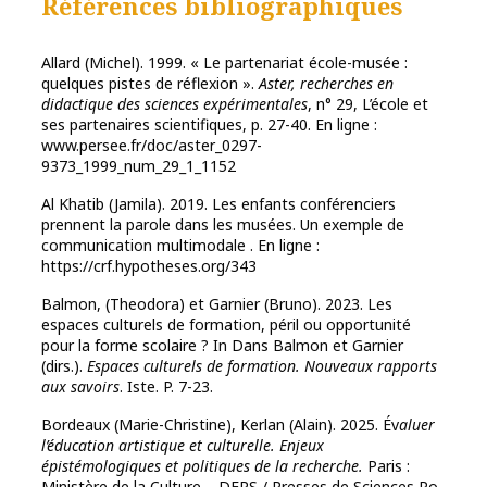
Références bibliographiques
Allard (Michel). 1999. « Le partenariat école-musée :
quelques pistes de réflexion ».
Aster, recherches en
didactique des sciences expérimentales
, n° 29, L’école et
ses partenaires scientifiques, p. 27-40. En ligne :
www.persee.fr/doc/aster_0297-
9373_1999_num_29_1_1152
Al Khatib (Jamila). 2019. Les enfants conférenciers
prennent la parole dans les musées. Un exemple de
communication multimodale . En ligne :
https://crf.hypotheses.org/343
Balmon, (Theodora) et Garnier (Bruno). 2023. Les
espaces culturels de formation, péril ou opportunité
pour la forme scolaire ? In Dans Balmon et Garnier
(dirs.).
Espaces culturels de formation. Nouveaux rapports
aux savoirs
. Iste. P. 7-23.
Bordeaux (Marie-Christine), Kerlan (Alain). 2025. Év
aluer
l’éducation artistique et culturelle. Enjeux
épistémologiques et politiques de la recherche.
Paris :
Ministère de la Culture – DEPS / Presses de Sciences Po.