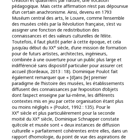
création et quasiment par nature, une vocation
pédagogique. Mais cette affirmation n’est pas dépourvue
d’un certain anachronisme. Ainsi, devenu en 1793
Muséum central des arts, le Louvre, comme l’ensemble
des musées créés par la Révolution française, s’est vu
assigner une fonction de redistribution des
connaissances et des valeurs culturelles de l’élite.
Toutefois, il faut plutôt parler à cette époque, et cela
e
jusqu’au début du XX
siècle, d’une mission de formation
pour de futurs artistes, architectes, ingénieurs,
combinée à une ouverture pour un public plus large et
indifférencié sans dispositif particulier pour assurer cet
accueil (Bordeaux, 2013 : 18). Dominique Poulot fait
également remarquer que « [d]ans [le] premier
paradigme de l’histoire des musées, les établissements
diffusent des connaissances par l’exposition d’objets
dont l’aspect enseigne par lui-même, les différents
contextes mis en jeu par cette organisation étant plus
ou moins négligés » (Poulot, 1992 : 135). Pour le
e
XX
siècle et plus particulièrement pour la seconde
e
moitié du XX
siècle, Dominique Schnapper constate
qu’école et musée sont « deux instances de diffusion
culturelle » parfaitement cohérentes entre elles, dans un
rapport d’homologie, du point de vue des aspirations de