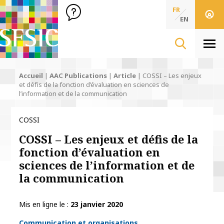
SFSIC Société Française des Sciences de l'Information & de 
Société Française des Sciences
FR
de l'Information
EN
& de la Communication
Men
Accueil
|
AAC Publications
|
Article
|
COSSI – Les enjeux
et défis de la fonction d’évaluation en sciences de
l’information et de la communication
COSSI
COSSI – Les enjeux et défis de la
fonction d’évaluation en
sciences de l’information et de
la communication
Mis en ligne le
23 janvier 2020
Thématiques
Communication et organisations