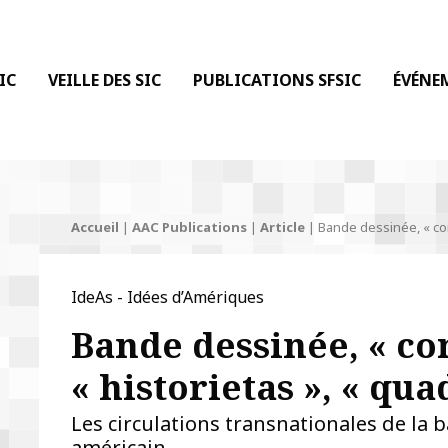
 DE LA COMMUNICATION
IC
VEILLE DES SIC
PUBLICATIONS SFSIC
ÉVÉNE
Accueil
|
AAC Publications
|
Article
|
Bande dessinée, « com
IdeAs - Idées d’Amériques
Bande dessinée, « co
« historietas », « qu
Les circulations transnationales de la 
américain