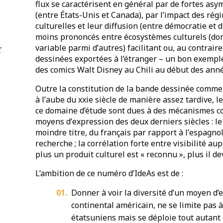
flux se caractérisent en gé
n
éral par de fortes asy
(entre États-Unis et Canada), par l
’
impact des régi
culturelles et leur diffusion (entre démocratie et 
moins prononcés entre é
cosyst
èmes culturels (don
variable parmi d
’
autres) facilitant ou, au contraire,
r
dessinées exportées à
l
’é
tranger –
un bon exemple 
des comics Walt Disney au Chili au début des ann
Outre la constitution de la bande dessinée comme
à
l’
aube du xxie siècle de manière assez tardive, l
ce domaine d’étude sont dues à des mécanismes con
moyens d
’
expression des deux derniers siècles
:
le
moindre titre, du français par rapport à
l’
espagnol 
recherche
;
la corrélation forte entre visibilité au
plus un produit culturel est
«
reconnu
»
, plus il d
L’ambition de ce numéro d’IdeAs est de :
Donner à voir la diversité d’un moyen d’
continental américain, ne se limite pas à
étatsuniens mais se déploie tout autant 