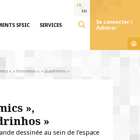
FR
EN
Se connecter /
MENTS SFSIC
SERVICES
Adhérer
ics », « historietas », « quadrinhos »
mics »,
adrinhos »
bande dessinée au sein de l’espace