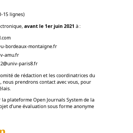
-15 lignes)
ectronique,
avant le 1er juin 2021
à :
l.com
@u-bordeaux-montaigne.fr
v-amu.fr
02@univ-paris8.fr
omité de rédaction et les coordinatrices du
n, nous prendrons contact avec vous, pour
élais.
r la plateforme Open Journals System de la
l’objet d’une évaluation sous forme anonyme
on