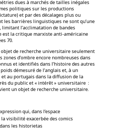
métries dues à marchés de tailles inégales
mes politiques sur les productions
dictature) et par des décalages plus ou
t les barrières linguistiques ne sont qu
’
une
 limitant l
’
acclimatation de bandes
est la critique marxiste anti-américaine
ées 70
.
 objet de recherche universitaire seulement
es zones d
’
ombre encore nombreuses dans
nus et identifiés dans l
’
histoire des autres
 poids démesuré de l
’
anglais et, à un
et au portugais dans la diffusion de la
près du public et
« int
é
r
ê
t
» universitaire
:
evient un objet de recherche universitaire.
expression qui, dans l’espace
 la visibilité exacerbée des
comics
dans les historietas