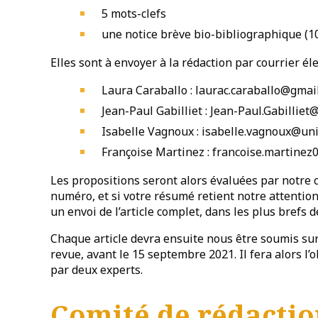
5 mots-clefs
une notice brève bio-bibliographique (10
Elles sont à envoyer à la rédaction par courrier él
Laura Caraballo :
laurac.caraballo@gmai
Jean-Paul Gabilliet :
Jean-Paul.Gabilliet
Isabelle Vagnoux :
isabelle.vagnoux@uni
Françoise Martinez :
francoise.martinez
Les propositions seront alors évaluées par notre c
numéro, et si votre résumé retient notre attentio
un envoi de l’article complet, dans les plus brefs d
Chaque article devra ensuite nous être soumis su
revue,
avant le 15 septembre 2021
. Il fera alors 
par deux experts.
Comité de rédacti