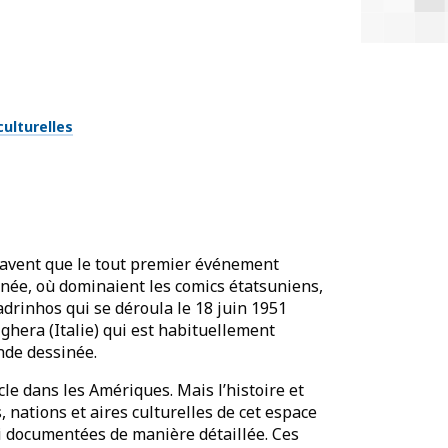
ulturelles
savent que le tout premier é
v
énement
inée, où dominaient les comics étatsuniens,
adrinhos qui se déroula le 18 juin 1951
ghera (Italie) qui est habituellement
ande dessinée.
cle dans les Amériques. Mais l
’
histoire et
 nations et aires culturelles de cet espace
i documentées de manière détaillée. Ces