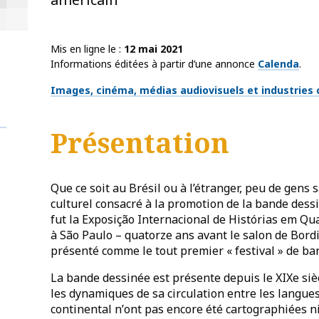
Mis en ligne le
12 mai 2021
Informations éditées à partir d’une annonce
Calenda
.
Thématiques
Images, cinéma, médias audiovisuels et industries c
Présentation
Que ce soit au Brésil ou à
l
’étranger, peu de gens 
culturel consacré à la promotion de la bande dess
fut la Exposição Internacional de Histórias em Qu
à
S
ão Paulo
–
quatorze ans avant le salon de Bordi
pré
sent
é comme le tout premier
«
festival » de b
La bande dessinée est présente depuis le XIXe siè
les dynamiques de sa circulation entre les langues,
continental n
’
ont pas encore é
t
é cartographiées n