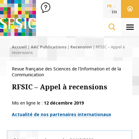
SFSIC Société Française des Sciences de l'Information & de 
Société Française des Sciences
FR
de l'Information
EN
& de la Communication
Men
Accueil
|
AAC Publications
|
Recension
|
RFSIC – Appel à
recensions
Revue française des Sciences de l'Information et de la
Communication
RFSIC – Appel à recensions
Mis en ligne le
12 décembre 2019
Thématiques
Actualité de nos partenaires internationaux