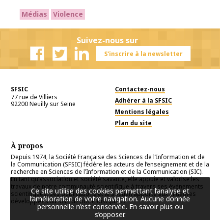
Médias
Violence
Suivez-nous sur
S'inscrire à la newsletter
Facebook
Twitter
Linkedin
SFSIC
Contactez-nous
77 rue de Villiers
Adhérer à la SFSIC
92200
Neuilly sur Seine
Mentions légales
Plan du site
À propos
Depuis 1974, la Société Française des Sciences de l’Information et de
la Communication (SFSIC) fédère les acteurs de l’enseignement et de la
recherche en Sciences de l’Information et de la Communication (SIC).
En tant qu’association et société savante, elle appuie et valorise les
travaux de notre communauté scientifique à travers ses événements
Ce site utilise des cookies permettant l’analyse et
scientifiques, ses publications et le soutien apporté aux initiatives
l’amélioration de votre navigation. Aucune donnée
développées au sein de notre discipline.
personnelle n’est conservée.
En savoir plus ou
s’opposer
.