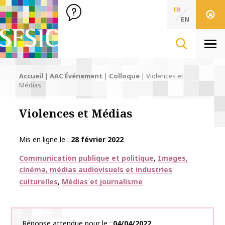
SFSIC Société Française des Sciences de l'Information & de 
Société Française des Sciences
FR
de l'Information
EN
& de la Communication
Men
Accueil
|
AAC Événement
|
Colloque
|
Violences et
Médias
Violences et Médias
Mis en ligne le
28 février 2022
Thématiques
Communication publique et politique
Images,
cinéma, médias audiovisuels et industries
culturelles
Médias et journalisme
Réponse attendue pour le
04/04/2022