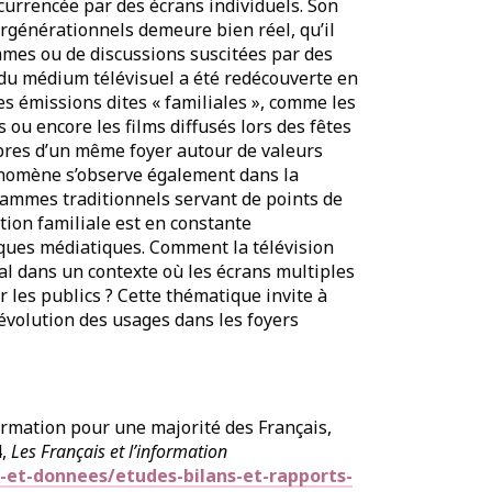
oncurrencée par des écrans individuels. Son
tergénérationnels demeure bien réel, qu’il
mes ou de discussions suscitées par des
e du médium télévisuel a été redécouverte en
Les émissions dites « familiales », comme les
 ou encore les films diffusés lors des fêtes
bres d’un même foyer autour de valeurs
énomène s’observe également dans la
rammes traditionnels servant de points de
tion familiale est en constante
tiques médiatiques. Comment la télévision
al dans un contexte où les écrans multiples
 les publics ? Cette thématique invite à
’évolution des usages dans les foyers
formation pour une majorité des Français,
4,
Les Français et l’information
et-donnees/etudes-bilans-et-rapports-