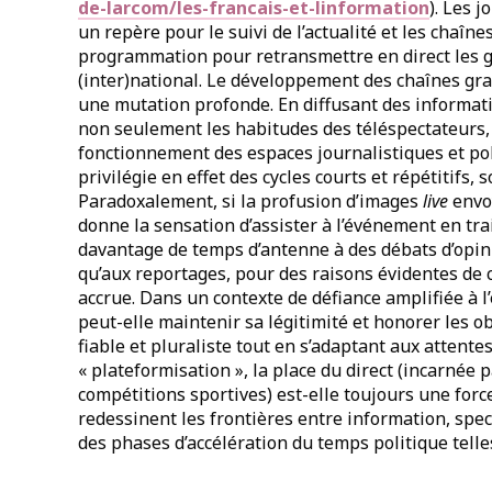
de-larcom/les-francais-et-linformation
). Les 
un repère pour le suivi de l’actualité et les chaîn
programmation pour retransmettre en direct les
(inter)national. Le développement des chaînes gra
une mutation profonde. En diffusant des informati
non seulement les habitudes des téléspectateurs, 
fonctionnement des espaces journalistiques et poli
privilégie en effet des cycles courts et répétitifs
Paradoxalement, si la profusion d’images
live
envoy
donne la sensation d’assister à l’événement en tra
davantage de temps d’antenne à des débats d’opi
qu’aux reportages, pour des raisons évidentes de 
accrue. Dans un contexte de défiance amplifiée à 
peut-elle maintenir sa légitimité et honorer les 
fiable et pluraliste tout en s’adaptant aux attente
« plateformisation », la place du direct (incarnée
compétitions sportives) est-elle toujours une forc
redessinent les frontières entre information, spect
des phases d’accélération du temps politique tell