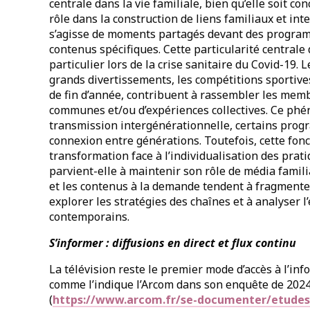
centrale dans la vie familiale, bien qu’elle soit c
rôle dans la construction de liens familiaux et in
s’agisse de moments partagés devant des program
contenus spécifiques. Cette particularité central
particulier lors de la crise sanitaire du Covid-19. 
grands divertissements, les compétitions sportives
de fin d’année, contribuent à rassembler les mem
communes et/ou d’expériences collectives. Ce ph
transmission intergénérationnelle, certains prog
connexion entre générations. Toutefois, cette fonc
transformation face à l’individualisation des pra
parvient-elle à maintenir son rôle de média famili
et les contenus à la demande tendent à fragmenter
explorer les stratégies des chaînes et à analyser l
contemporains.
S’informer : diffusions en direct et flux continu
La télévision reste le premier mode d’accès à l’in
comme l’indique l’Arcom dans son enquête de 202
(
https://www.arcom.fr/se-documenter/etudes-