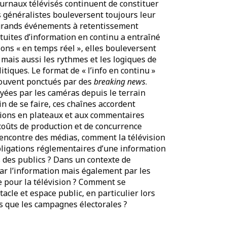
journaux télévisés continuent de constituer
es généralistes bouleversent toujours leur
 grands événements à retentissement
tuites d’information en continu a entraîné
ons « en temps réel », elles bouleversent
mais aussi les rythmes et les logiques de
tiques. Le format de « l’info en continu »
, souvent ponctués par des
breaking news
.
ées par les caméras depuis le terrain
in de se faire, ces chaînes accordent
nions en plateaux et aux commentaires
coûts de production et de concurrence
l’encontre des médias, comment la télévision
obligations réglementaires d’une information
s des publics ? Dans un contexte de
 par l’information mais également par les
e pour la télévision ? Comment se
acle et espace public, en particulier lors
es que les campagnes électorales ?