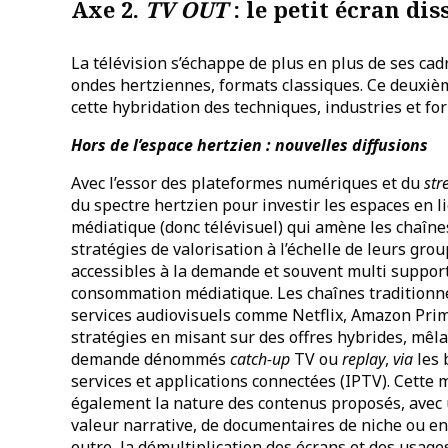
Axe 2.
TV OUT
: le petit écran di
La télévision s’échappe de plus en plus de ses cadr
ondes hertziennes, formats classiques. Ce deuxième
cette hybridation des techniques, industries et for
Hors de l’espace hertzien : nouvelles diffusions
Avec l’essor des plateformes numériques et du
str
du spectre hertzien pour investir les espaces en
médiatique (donc télévisuel) qui amène les chaîne
stratégies de valorisation à l’échelle de leurs gr
accessibles à la demande et souvent multi support
consommation médiatique. Les chaînes traditionne
services audiovisuels comme Netflix, Amazon Prim
stratégies en misant sur des offres hybrides, mêlan
demande dénommés
catch-up
TV ou
replay
,
via
les 
services et applications connectées (IPTV). Cette
également la nature des contenus proposés, avec 
valeur narrative, de documentaires de niche ou en
outre, la démultiplication des écrans et des usage