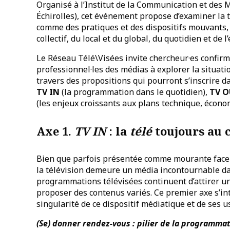
Organisé à l’Institut de la Communication et des 
Échirolles), cet événement propose d’examiner la 
comme des pratiques et des dispositifs mouvants, si
collectif, du local et du global, du quotidien et de 
Le Réseau Télé\Visées invite chercheur·es confirm
professionnel·les des médias à explorer la situatio
travers des propositions qui pourront s’inscrire da
TV IN
(la programmation dans le quotidien),
TV 
(les enjeux croissants aux plans technique, économ
Axe 1.
TV IN
: la
télé
toujours au 
Bien que parfois présentée comme mourante face à
la télévision demeure un média incontournable dan
programmations télévisées continuent d’attirer un 
proposer des contenus variés. Ce premier axe s’inté
singularité de ce dispositif médiatique et de ses u
(Se) donner rendez-vous : pilier de la programmat