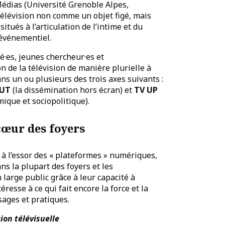
Médias (Université Grenoble Alpes,
télévision non comme un objet figé, mais
tués à l’articulation de l’intime et du
l’événementiel.
é·es, jeunes chercheur·es et
n de la télévision de manière plurielle à
ns un ou plusieurs des trois axes suivants :
OUT
(la dissémination hors écran) et
TV UP
ique et sociopolitique).
cœur des foyers
 l’essor des « plateformes » numériques,
s la plupart des foyers et les
large public grâce à leur capacité à
resse à ce qui fait encore la force et la
sages et pratiques.
ion télévisuelle