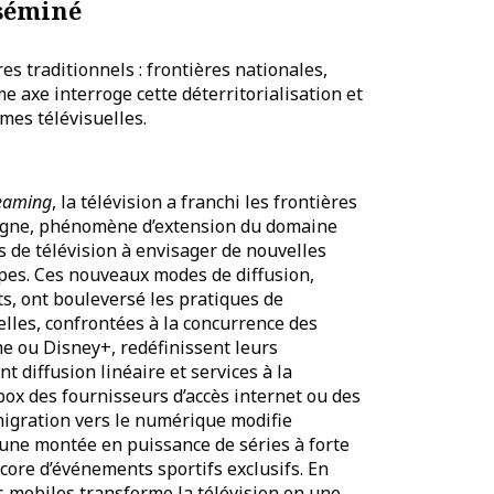
sséminé
es traditionnels : frontières nationales,
 axe interroge cette déterritorialisation et
mes télévisuelles.
eaming
, la télévision a franchi les frontières
 ligne, phénomène d’extension du domaine
s de télévision à envisager de nouvelles
oupes. Ces nouveaux modes de diffusion,
s, ont bouleversé les pratiques de
lles, confrontées à la concurrence des
e ou Disney+, redéfinissent leurs
t diffusion linéaire et services à la
box des fournisseurs d’accès internet ou des
 migration vers le numérique modifie
une montée en puissance de séries à forte
core d’événements sportifs exclusifs. En
s mobiles transforme la télévision en une