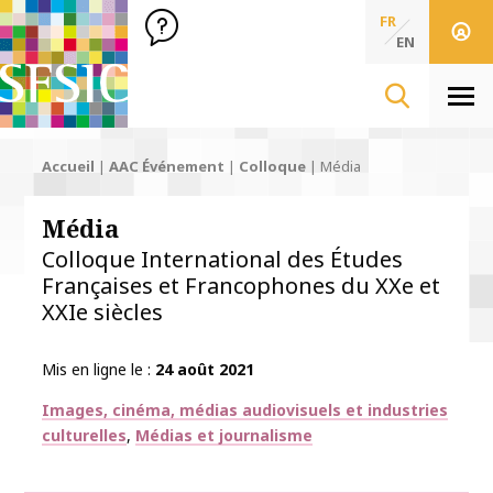
SFSIC Société Française des Sciences de l'Information & de 
Société Française des Sciences
FR
de l'Information
EN
& de la Communication
Men
Accueil
|
AAC Événement
|
Colloque
|
Média
Média
Colloque International des Études
Françaises et Francophones du XXe et
XXIe siècles
Mis en ligne le
24 août 2021
Thématiques
Images, cinéma, médias audiovisuels et industries
culturelles
Médias et journalisme