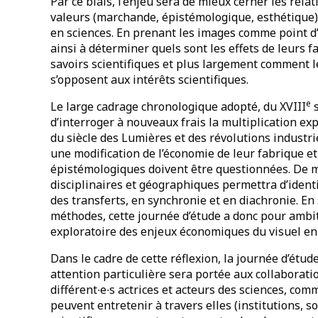
Par ce biais, l’enjeu sera de mieux cerner les rela
valeurs (marchande, épistémologique, esthétique), 
en sciences. En prenant les images comme point d’a
ainsi à déterminer quels sont les effets de leurs 
savoirs scientifiques et plus largement comment 
s’opposent aux intérêts scientifiques.
e
Le large cadrage chronologique adopté, du XVIII
s
d’interroger à nouveaux frais la multiplication ex
du siècle des Lumières et des révolutions industr
une modification de l’économie de leur fabrique et 
épistémologiques doivent être questionnées. De m
disciplinaires et géographiques permettra d’identif
des transferts, en synchronie et en diachronie. En 
méthodes, cette journée d’étude a donc pour amb
exploratoire des enjeux économiques du visuel en 
Dans le cadre de cette réflexion, la journée d’étud
attention particulière sera portée aux collaboratio
différent∙e∙s actrices et acteurs des sciences, comm
peuvent entretenir à travers elles (institutions,