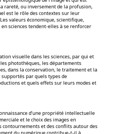
ur épistémologique de l’image et qui est
a rareté, ou inversement de la profusion,
uel est le rôle des contextes sur leur
 Les valeurs économique, scientifique,
 en sciences tendent-elles à se renforcer
on visuelle dans les sciences, par qui et
s, les photothèques, les départements
s, dans la conservation, le traitement et la
t supportés par quels types de
ductions et quels effets sur leurs modes et
econnaissance d’une propriété intellectuelle
ommerciale et le choix des images en
es contournements et des conflits autour des
nement du numérique contribue-t-il à