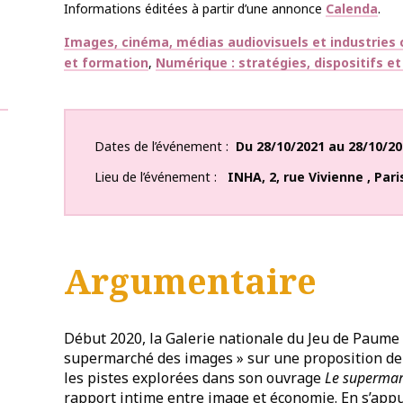
Informations éditées à partir d’une annonce
Calenda
.
Thématiques
Images, cinéma, médias audiovisuels et industries c
et formation
Numérique : stratégies, dispositifs e
Dates de l’événement
Du
28/10/2021
au
28/10/20
Lieu de l’événement
INHA
,
2, rue Vivienne
,
Pari
Argumentaire
Début 2020, la Galerie nationale du Jeu de Paume 
supermarché des images » sur une proposition de 
les pistes explorées dans son ouvrage
Le supermarc
rapport intime entre image et économie. En s’app