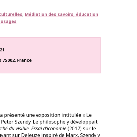
ulturelles
Médiation des savoirs, éducation
t usages
21
s
75002
,
France
a présenté une exposition intitulée « Le
Peter Szendy. Le philosophe y développait
hé du visible. Essai d’iconomie
(2017) sur le
uyant sur Deleuze inspiré de Marx, Szendy y