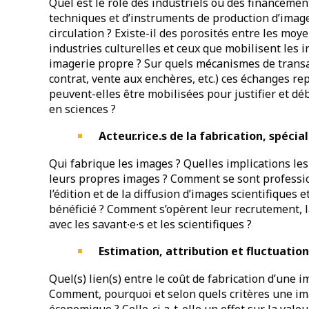
Quel est le rôle des industriels ou des financeme
techniques et d’instruments de production d’image
circulation ? Existe-il des porosités entre les moy
industries culturelles et ceux que mobilisent les i
imagerie propre ? Sur quels mécanismes de trans
contrat, vente aux enchères, etc.) ces échanges re
peuvent-elles être mobilisées pour justifier et d
en sciences ?
Acteur.rice.s de la fabrication, spécia
Qui fabrique les images ? Quelles implications les
leurs propres images ? Comment se sont professio
l’édition et de la diffusion d’images scientifiques 
bénéficié ? Comment s’opèrent leur recrutement, la
avec les savant∙e∙s et les scientifiques ?
Estimation, attribution et fluctuation 
Quel(s) lien(s) entre le coût de fabrication d’une i
Comment, pourquoi et selon quels critères une ima