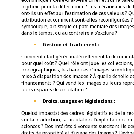
économique ? Celle-ci a-t-elle un effet sur la vale
légitime pour la déterminer ? Les mécanismes de l
ont-ils un effet sur l’estimation de ces valeurs ? Q
attribution et comment sont-elles reconfigurées ?
symbolique, artistique et patrimoniale des images
dans le temps, ou au contraire à s’exclure ?
Gestion et traitement :
Comment était gérée matériellement la documentati
pour quel coût ? Quel rôle ont joué les collection
iconographiques, les banques d’images scientifique
mise à disposition des images ? À quelle échelle e
financements ? Qui vend les images ou leurs repro
leurs espaces de circulation ?
Droits, usages et législations :
Quel(s) impact(s) des cadres législatifs et de la r
sur la production, la circulation, l’exploitation c
sciences ? Des intérêts divergents suscitent-ils d
droits de propriété et d’usage des images ? L’avè