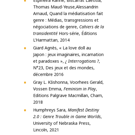
Espineira Karine, Biscarrat Laetitia,
Thomas Maud-Yeuse,Alessandrin
Arnaud, Quand la médiatisation fait
genre : Médias, transgressions et
négociations de genre,
Cahiers de la
transidentité
Hors-série, Éditions
L’Harmattan, 2014
Giard Agnès, « La love doll au
Japon : jeux imaginaires, incarnation
et paradoxes »,
¿ Interrogations ?
,
N°23, Des jeux et des mondes,
décembre 2016
Gray L. KIishonna, Voorhees Gerald,
Vossen Emma,
Feminism in Play
,
‎Editions Palgrave Macmillan, Cham,
2018
Humphreys Sara,
Manifest Destiny
2.0 : Genre Trouble in Game Worlds
,
‎University of Nebraska Press,
Lincoln, 2021