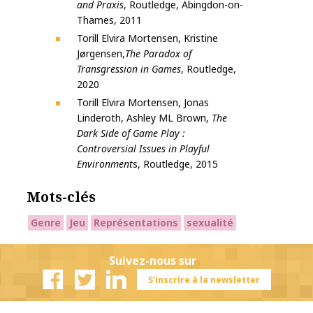
and Praxis
, Routledge, Abingdon-on-
Thames, 2011
Torill Elvira Mortensen, Kristine
Jørgensen,
The Paradox of
Transgression in Games
, Routledge,
2020
Torill Elvira Mortensen, Jonas
Linderoth, Ashley ML Brown,
The
Dark Side of Game Play :
Controversial Issues in Playful
Environment
s, Routledge, 2015
Mots-clés
Genre
Jeu
Représentations
sexualité
Suivez-nous sur
S'inscrire à la newsletter
Facebook
Twitter
Linkedin