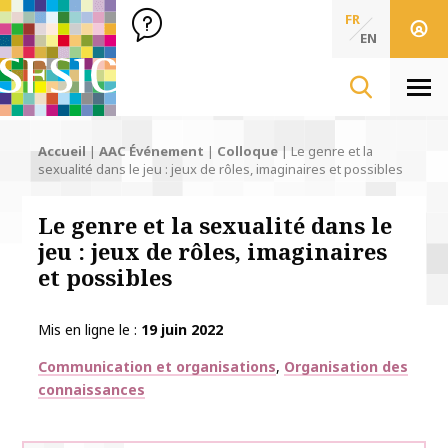
SFSIC Société Française des Sciences de l'Information & de 
Société Française des Sciences
FR
de l'Information
EN
& de la Communication
Men
Accueil
|
AAC Événement
|
Colloque
|
Le genre et la
sexualité dans le jeu : jeux de rôles, imaginaires et possibles
Le genre et la sexualité dans le
jeu : jeux de rôles, imaginaires
et possibles
Mis en ligne le
19 juin 2022
Thématiques
Communication et organisations
Organisation des
connaissances