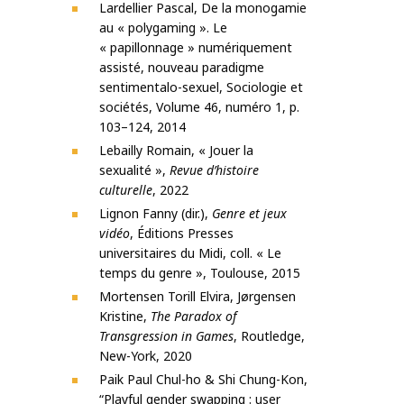
Lardellier Pascal, De la monogamie
au « polygaming ». Le
« papillonnage » numériquement
assisté, nouveau paradigme
sentimentalo-sexuel, Sociologie et
sociétés, Volume 46, numéro 1, p.
103–124, 2014
Lebailly Romain, « Jouer la
sexualité »,
Revue d’histoire
culturelle
, 2022
Lignon Fanny (dir.),
Genre et jeux
vidéo
, Éditions Presses
universitaires du Midi, coll. « Le
temps du genre », Toulouse, 2015
Mortensen Torill Elvira, Jørgensen
Kristine,
The Paradox of
Transgression in Games
, Routledge,
New-York, 2020
Paik Paul Chul-ho & Shi Chung-Kon,
“Playful gender swapping : user