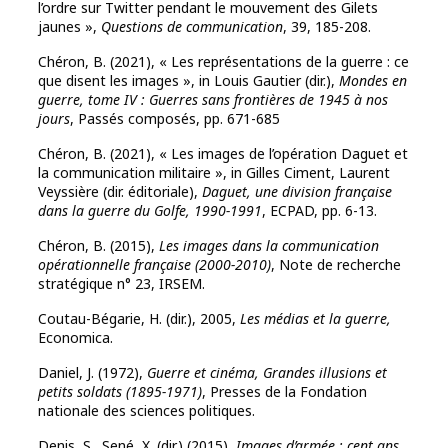
l’ordre sur Twitter pendant le mouvement des Gilets
jaunes »,
Questions de communication
, 39, 185-208.
Chéron, B. (2021), « Les représentations de la guerre : ce
que disent les images », in Louis Gautier (dir.),
Mondes en
guerre, tome IV : Guerres sans frontières de 1945 à nos
jours
, Passés composés, pp. 671-685
Chéron, B. (2021), « Les images de l’opération Daguet et
la communication militaire », in Gilles Ciment, Laurent
Veyssière (dir. éditoriale),
Daguet, une division française
dans la guerre du Golfe, 1990-1991
, ECPAD, pp. 6-13.
Chéron, B. (2015),
Les images dans la communication
opérationnelle française (2000-2010)
, Note de recherche
stratégique n° 23, IRSEM.
Coutau-Bégarie, H. (dir.), 2005,
Les médias et la guerre,
Economica.
Daniel, J. (1972),
Guerre et cinéma, Grandes illusions et
petits soldats (1895-1971)
, Presses de la Fondation
nationale des sciences politiques.
Denis, S., Sené, X. (dir.) (2015),
Images d’armée : cent ans