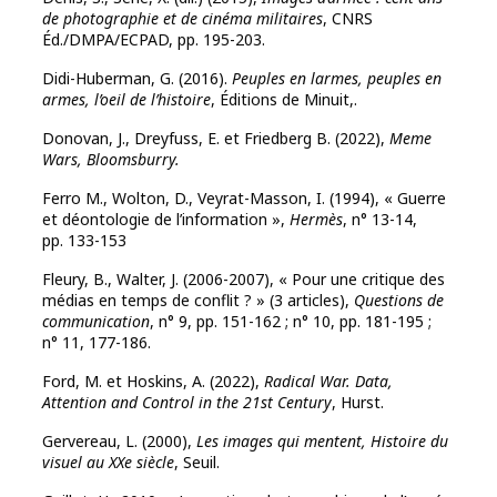
de photographie et de cinéma militaires
, CNRS
Éd./DMPA/ECPAD, pp. 195-203.
Didi-Huberman, G. (2016).
Peuples en larmes, peuples en
armes, l’oeil de l’histoire
, Éditions de Minuit,.
Donovan, J., Dreyfuss, E. et Friedberg B. (2022),
Meme
Wars, Bloomsburry.
Ferro M., Wolton, D., Veyrat-Masson, I. (1994), « Guerre
et déontologie de l’information »,
Hermès
, n° 13-14,
pp. 133-153
Fleury, B., Walter, J. (2006-2007), « Pour une critique des
médias en temps de conflit ? » (3 articles),
Questions de
communication
, n° 9, pp. 151-162 ; n° 10, pp. 181-195 ;
n° 11, 177-186.
Ford, M. et Hoskins, A. (2022),
Radical War.
Data,
Attention and Control in the 21st Century
, Hurst.
Gervereau, L. (2000),
Les images qui mentent, Histoire du
visuel au XXe siècle
, Seuil.