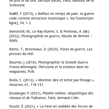
de près et de loin, XXe-XXIe siècles
, Paris, éditions de la
Sorbonne.
Baillif, F. (2015), « Belfast en temps de paix : la guerre
civile comme attraction touristique », Via Tourism [en
ligne], 34, 1-2.
Benoistel, M., Le Ray-Burimi, S. & Petiteau, A. (dir.)
(2022),
Photographies en guerre
, Musée de l’Armée –
RMN.
Berns, T., Brosteaux, D. (2023),
Traces de guerre
, Les
presses du réel.
Beurrier, J. (2016),
Photographier la Grande Guerre,
France-Allemagne, l’héroïsme et la violence dans les
magazines
, PUR.
Boëx, C. (2012), « Montrer, dire et lutter par l’image »,
Vacarme
, 61, 118-131.
Boulanger, P. (2021),
Planète médias. Géopolitique des
réseaux et de l’influence
, Paris, Armand Colin.
Bouté, É. (2021), « La mise en visibilité des forces de