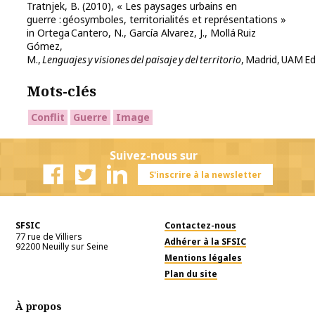
Tratnjek, B. (2010), « Les paysages urbains en
guerre : géosymboles, territorialités et représentations »
in Ortega Cantero, N., García Alvarez, J., Mollá Ruiz
Gómez,
M.,
Lenguajes y visiones del paisaje y del territorio
, Madrid, UAM Ed
Mots-clés
Conflit
Guerre
Image
Suivez-nous sur
S'inscrire à la newsletter
Facebook
Twitter
Linkedin
SFSIC
Contactez-nous
77 rue de Villiers
Adhérer à la SFSIC
92200
Neuilly sur Seine
Mentions légales
Plan du site
À propos