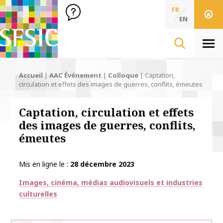
SFSIC Société Française des Sciences de l'Information & de 
Société Française des Sciences
FR
de l'Information
EN
& de la Communication
Men
Accueil
|
AAC Événement
|
Colloque
|
Captation,
circulation et effets des images de guerres, conflits, émeutes
Captation, circulation et effets
des images de guerres, conflits,
émeutes
Mis en ligne le
28 décembre 2023
Thématiques
Images, cinéma, médias audiovisuels et industries
culturelles