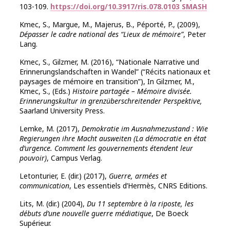
103-109.
https://doi.org/10.3917/ris.078.0103
SMASH
Kmec, S., Margue, M., Majerus, B., Péporté, P., (2009),
Dépasser le cadre national des “Lieux de mémoire”
, Peter
Lang.
Kmec, S., Gilzmer, M. (2016), “Nationale Narrative und
Erinnerungslandschaften in Wandel” (“Récits nationaux et
paysages de mémoire en transition”), In Gilzmer, M.,
Kmec, S., (Eds.)
Histoire partagée – Mémoire divisée.
Erinnerungskultur in grenzüberschreitender Perspektive,
Saarland University Press.
Lemke, M. (2017),
Demokratie im Ausnahmezustand : Wie
Regierungen ihre Macht ausweiten (
La démocratie en état
d’urgence. Comment les gouvernements étendent leur
pouvoir)
, Campus Verlag.
Letonturier, E. (dir.) (2017),
Guerre, armées et
communication
, Les essentiels d’Hermès, CNRS Editions.
Lits, M. (dir.) (2004),
Du 11 septembre à la riposte, les
débuts d’une nouvelle guerre médiatique
, De Boeck
Supérieur.