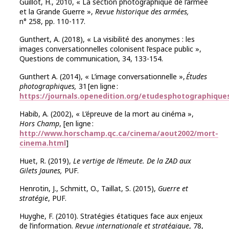
Guillot, H., 2010, « La section photographique de l’armée
et la Grande Guerre »,
Revue historique des armées,
n° 258, pp. 110-117.
Gunthert, A. (2018), « La visibilité des anonymes : les
images conversationnelles colonisent l’espace public »,
Questions de communication, 34, 133-154.
Gunthert A. (2014), « L’image conversationnelle »,
Études
photographiques,
31 [en ligne :
https://journals.openedition.org/etudesphotographique
Habib, A. (2002), « L’épreuve de la mort au cinéma »,
Hors Champ
, [en ligne :
http://www.horschamp.qc.ca/cinema/aout2002/mort-
cinema.html
]
Huet, R. (2019),
Le vertige de l’émeute. De la ZAD aux
Gilets Jaunes,
PUF.
Henrotin, J., Schmitt, O., Taillat, S. (2015),
Guerre et
stratégie
, PUF.
Huyghe, F. (2010). Stratégies étatiques face aux enjeux
de l’information.
Revue internationale et stratégique
, 78,