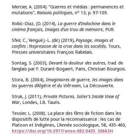
Mercier, A. (2004). “Guerres et médias : permanences et
o
mutations”,
Raisons politiques
, n
13, p. 97-109.
Robic-Diaz, (D. (2014),
La guerre d’Indochine dans le
cinéma français, Images d’un trou de mémoire
, PUR.
Sfeir, C., Yengué J.-L. (dir.) (2019),
Paysage, images et
conflits : l’expression de la crise dans les sociétés
, Tours,
Presses universitaires François Rabelais.
Sontag, S. (2003),
Devant la douleur des autres
, trad. de
l’anglais par F. Durant-Bogaert, Paris, Christian Bourgois.
Stora, B. (2004),
Imaginaires de guerre, les images dans
les guerres d’Algérie et du Viêt-nam
, La Découverte.
Struk, J. (2011),
Private Pictures, Solier’s Inside View of
War
, Londes, I.B. Tauris.
Tessier, L. (2008). La place des films de fiction dans les
dispositifs de lutte pour la reconnaissance : les cas de
Platoon et Indigènes, L’Année sociologique, 58, 435-460,
https://doi.org/10.3917/anso.082.0435.
SMASH