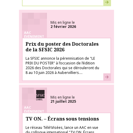
En savoir plus
Mis en ligne le
2 février 2026
AAC
ÉVÉNEMENT
Prix du poster des Doctorales
de la SFSIC 2026
La SFSIC annonce la pérennisation de "LE
PRIX DU POSTER" à l’occasion de l’édition
2026 des Doctorales qui se dérouleront du
8 au 10 juin 2026 à Aubervilliers....
En savoir plus
Labélisé SFSIC
Mis en ligne le
21 juillet 2025
AAC
ÉVÉNEMENT
TV ON. – Écrans sous tensions
Le réseau Télé\Visées, lance un AAC en vue
du colloque international "TV ON. Écrans