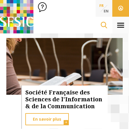
SFSIC Société Française des Sciences de l'Information & de 
Société Française des Sciences
FR
de l'Information
EN
& de la Communication
Men
Société Française des
Sciences de l'Information
& de la Communication
En savoir plus