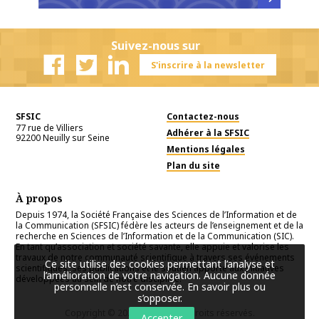
En savoir
Suivez-nous sur
S'inscrire à la newsletter
Facebook
Twitter
Linkedin
SFSIC
Contactez-nous
77 rue de Villiers
Adhérer à la SFSIC
92200
Neuilly sur Seine
Mentions légales
Plan du site
À propos
Depuis 1974, la Société Française des Sciences de l’Information et de
la Communication (SFSIC) fédère les acteurs de l’enseignement et de la
recherche en Sciences de l’Information et de la Communication (SIC).
En tant qu’association et société savante, elle appuie et valorise les
travaux de notre communauté scientifique à travers ses événements
Ce site utilise des cookies permettant l’analyse et
scientifiques, ses publications et le soutien apporté aux initiatives
l’amélioration de votre navigation. Aucune donnée
développées au sein de notre discipline.
personnelle n’est conservée.
En savoir plus ou
s’opposer
.
Copyright © 2026
SFSIC
. Tous droits réservés.
Accepter