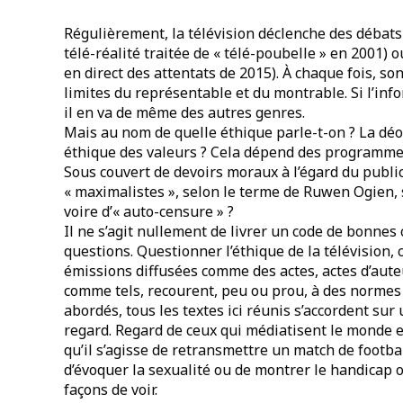
Régulièrement, la télévision déclenche des débats d
télé-réalité traitée de « télé-poubelle » en 2001) 
en direct des attentats de 2015). À chaque fois, s
limites du représentable et du montrable. Si l’in
il en va de même des autres genres.
Mais au nom de quelle éthique parle-t-on ? La dé
éthique des valeurs ? Cela dépend des programme
Sous couvert de devoirs moraux à l’égard du public
« maximalistes », selon le terme de Ruwen Ogien, 
voire d’« auto-censure » ?
Il ne s’agit nullement de livrer un code de bonne
questions. Questionner l’éthique de la télévision, 
émissions diffusées comme des actes, actes d’auteur
comme tels, recourent, peu ou prou, à des normes
abordés, tous les textes ici réunis s’accordent sur 
regard. Regard de ceux qui médiatisent le monde e
qu’il s’agisse de retransmettre un match de footbal
d’évoquer la sexualité ou de montrer le handicap 
façons de voir.