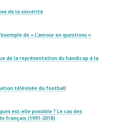
se de la sincérité
 L’exemple de « L’amour en questions »
ue de la représentation du handicap à la
sation télévisée du football
ues est-elle possible ? Le cas des
és français (1991-2018)