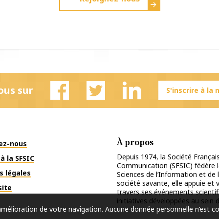
ous sur
S'inscrire à la
Facebook
Twitter
Linkedin
À propos
ez-nous
Depuis 1974, la Société Français
à la SFSIC
Communication (SFSIC) fédère le
s légales
Sciences de l’Information et de 
société savante, elle appuie et
site
travers ses événements scientif
initiatives développées au sein d
l’amélioration de votre navigation. Aucune donnée personnelle n’est c