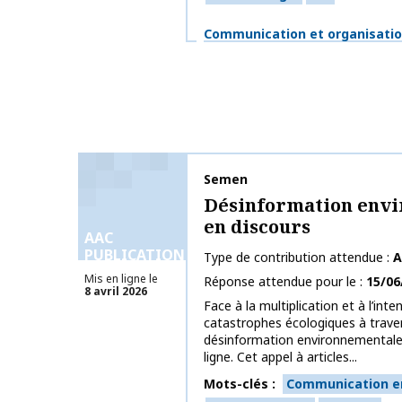
Thématiques
Communication et organisati
Nom de la publication
Semen
Désinformation env
en discours
AAC
PUBLICATIONS
Type de contribution attendue
A
Mis en ligne le
Réponse attendue pour le
15/06
8 avril 2026
Face à la multiplication et à l’inte
catastrophes écologiques à trave
désinformation environnementale s
ligne. Cet appel à articles...
Mots-clés
Communication e