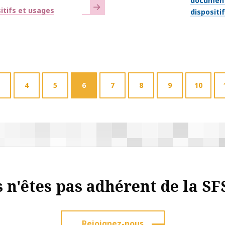
document
En savoir plus
itifs et usages
dispositi
4
5
6
7
8
9
10
 n'êtes pas adhérent de la SF
Rejoignez-nous