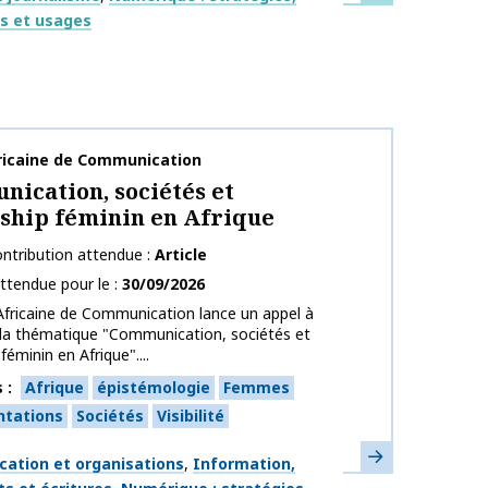
fs et usages
publication
ricaine de Communication
ication, sociétés et
ship féminin en Afrique
ntribution attendue
Article
ttendue pour le
30/09/2026
fricaine de Communication lance un appel à
r la thématique "Communication, sociétés et
féminin en Afrique"....
s
Afrique
épistémologie
Femmes
ntations
Sociétés
Visibilité
En savoir plus
ues
ation et organisations
Information,