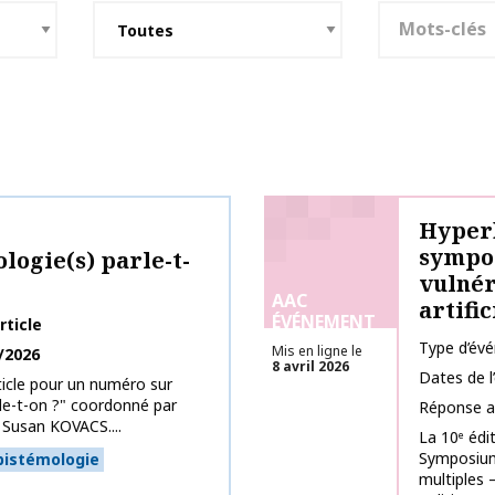
Mots-clés
Hyperh
sympos
logie(s) parle-t-
vulnér
AAC
artific
ÉVÉNEMENT
rticle
Type d’év
Mis en ligne le
/2026
8 avril 2026
Dates de 
ticle pour un numéro sur
rle-t-on ?" coordonné par
Réponse a
 Susan KOVACS....
La 10ᵉ édi
Symposium 
pistémologie
multiples