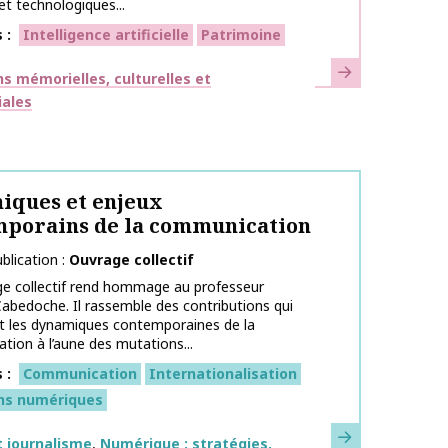
et technologiques...
s
Intelligence artificielle
Patrimoine
En savoir plus
ues
s mémorielles, culturelles et
iales
iques et enjeux
mporains de la communication
blication
Ouvrage collectif
ge collectif rend hommage au professeur
abedoche. Il rassemble des contributions qui
t les dynamiques contemporaines de la
ion à l’aune des mutations...
s
Communication
Internationalisation
ns numériques
En savoir plus
ues
 journalisme
Numérique : stratégies,