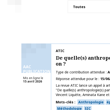
Nom de la publication
ATIC
De quelle(s) anthropo
on ?
AAC
PUBLICATIONS
Type de contribution attendue
A
Mis en ligne le
Réponse attendue pour le
15/06
15 avril 2026
La revue ATIC lance un appel à ar
"De quelle(s) anthropologie(s) pa
Vincent Liquète, Aminata Kane et
Mots-clés
Anthropologie
é
Méthodologie
SIC