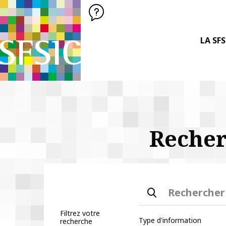
SFSIC SOCIÉTÉ FRANÇAISE DES SCIENCES DE L'INFORMATION &
Société Française des Sciences
de l'Information
& de la Communication
LA SFS
Fil d'Ariane :
Recher
Rechercher
Filtrez votre
Type d'information
recherche