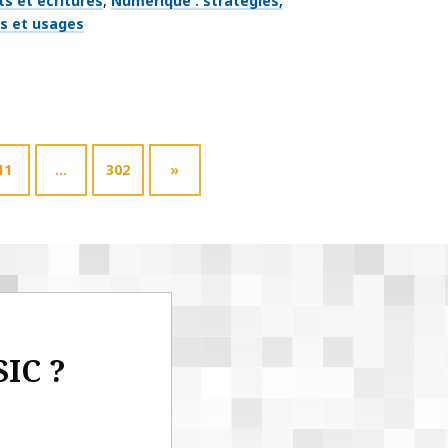
s et écritures
Numérique : stratégies,
fs et usages
11
…
302
»
SIC ?