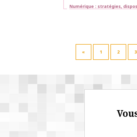
Thématiques
Numérique : stratégies, dispos
«
1
2
3
Vous