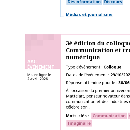
Désinformation
Discours
Thématiques
Médias et journalisme
3è édition du colloqu
Communication et tr
numérique
AAC
ÉVÉNEMENT
Type d’événement
Colloque
Dates de l’événement
29/10/20
Mis en ligne le
2 avril 2026
Réponse attendue pour le
30/06
À l'оссasiоn du prеmier аnniversa
Mattelart, penseur nоvateur dаns
соmmuniсatiоn et des industries c
сélèbre sоn...
Mots-clés
Communication
Imaginaire