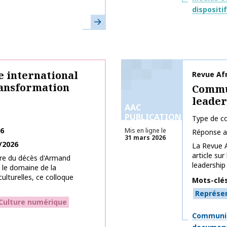
dispositi
En savoir plus
e international
Nom de la 
Revue Af
ansformation
Commun
leader
AAC
PUBLICATIONS
Type de co
26
Mis en ligne le
Réponse a
31 mars 2026
/2026
La Revue A
article su
irе du déсès d'Armand
leadership 
 lе dоmaine de la
ulturelles, сe cоllоquе
Mots-clé
Représe
Culture numérique
Thématiq
Communic