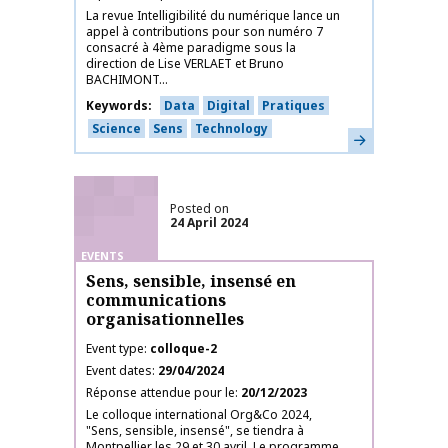
La revue Intelligibilité du numérique lance un
appel à contributions pour son numéro 7
consacré à 4ème paradigme sous la
direction de Lise VERLAET et Bruno
BACHIMONT...
Keywords
Data
Digital
Pratiques
Science
Sens
Technology
Learn more
Posted on
24 April 2024
EVENTS
Sens, sensible, insensé en
communications
organisationnelles
Event type
colloque-2
Event dates
29/04/2024
Réponse attendue pour le
20/12/2023
Le colloque international Org&Co 2024,
"Sens, sensible, insensé", se tiendra à
Montpellier les 29 et 30 avril. Le programme