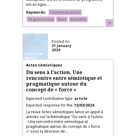
est en ligne....
Keywords
Communication
Organization
Sens
Sensible
Learn more
Posted on
21 January
2024
CALLS FOR
PAPERS
Publication name
Actes sémiotiques
Du sens à l’action. Une
rencontre entre sémiotique et
pragmatique autour du
concept de « force »
Expected contribution type
article
Expected response for the
15/03/2024
La revue Actes sémiotiques lance un appel à
articles sur la thématique "Du sens à l’action
- Une rencontre entre sémiotique et
pragmatique autour du concept de « force
»" sous la direction de...