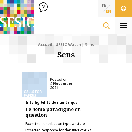
SFSIC Société Française des Sciences de l'Information & de 
Société Française des Sciences de l'In
FR
EN
Men
Accueil
|
SFSIC Watch
|
Sens
Sens
Posted on
4 November
2024
CALLS FOR
PAPERS
Publication name
Intelligibilité du numérique
Le 4ème paradigme en
question
Expected contribution type
article
Expected response for the
08/12/2024