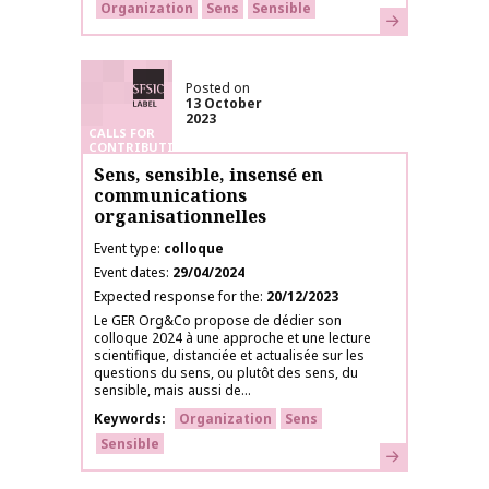
Organization
Sens
Sensible
Learn more
SFSIC labelled
Posted on
13 October
2023
CALLS FOR
CONTRIBUTIONS
Sens, sensible, insensé en
communications
organisationnelles
Event type
colloque
Event dates
29/04/2024
Expected response for the
20/12/2023
Le GER Org&Co propose de dédier son
colloque 2024 à une approche et une lecture
scientifique, distanciée et actualisée sur les
questions du sens, ou plutôt des sens, du
sensible, mais aussi de...
Keywords
Organization
Sens
Sensible
Learn more