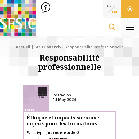
SFSIC Société Française des Sciences de l'Information & de 
Société Française des Sciences de l'In
FR
EN
Men
Accueil
|
SFSIC Watch
|
Responsabilité professionnelle
Responsabilité
professionnelle
SFSIC labelled
Posted on
14 May 2024
EVENTS
Éthique et impacts sociaux :
enjeux pour les formations
Event type
journee-etude-2