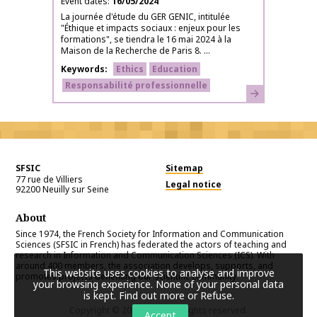
Event dates
16/05/2024
La journée d'étude du GER GENIC, intitulée
"Éthique et impacts sociaux : enjeux pour les
formations", se tiendra le 16 mai 2024 à la
Maison de la Recherche de Paris 8. ...
Keywords
Ethics
Education
Responsabilité professionnelle
Learn more
SFSIC
Sitemap
77 rue de Villiers
Legal notice
92200
Neuilly sur Seine
About
Since 1974, the French Society for Information and Communication
Sciences (SFSIC in French) has federated the actors of teaching and
research in Information and Communication Sciences (ICS). With
around 400 members, the association develops, supports, and
This website uses cookies to analyse and improve
promotes projects benefiting our scientific community.
your browsing experience. None of your personal data
is kept.
Find out more or Refuse
.
Copyright © 2026
SFSIC
. All rights reserved.
Accept