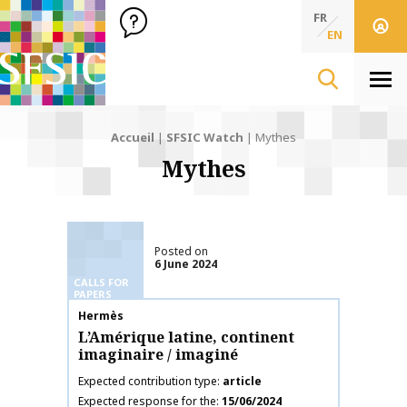
SFSIC Société Française des Sciences de l'Information & de 
Société Française des Sciences de l'In
FR
EN
Men
Accueil
|
SFSIC Watch
|
Mythes
Mythes
Posted on
6 June 2024
CALLS FOR
PAPERS
Publication name
Hermès
L’Amérique latine, continent
imaginaire / imaginé
Expected contribution type
article
Expected response for the
15/06/2024