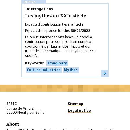
PAPERS
Publication name
Interrogations
Les mythes au XXIe siècle
Expected contribution type
article
Expected response for the
30/06/2022
La revue Interrogations lance un appel à
contribution pour son prochain numéro
coordonné par Laurent Di Filippo et qui
traite de la thématique "Les mythes au XXIe
siècle"....
Keywords
Imaginary
Culture industries
Mythes
Learn more
SFSIC
Sitemap
77 rue de Villiers
Legal notice
92200
Neuilly sur Seine
About