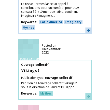
La revue Hermès lance un appel à
contributions pour un numéro, pour 2025,
consacré à « L’Amérique latine, continent
imaginaire / imaginé »....
Keywords
Latin America
Imaginary
Mythes
Learn more
Posted on
8 November
2022
PUBLICATIONS
Publication name
Ouvrage collectif
Vikings !
Publication type
ouvrage-collectif
Parution de l'ouvrage collectif "Vikings !"
sous la direction de Laurent Di Filippo. ...
Keywords
Mythes
Learn more