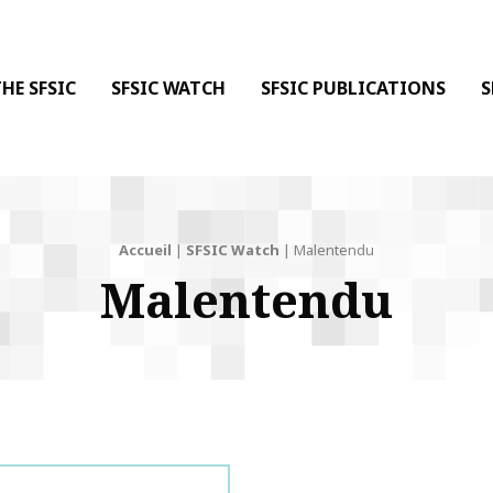
 DE LA COMMUNICATION
 l'Information & de la Communication
HE SFSIC
SFSIC WATCH
SFSIC PUBLICATIONS
S
Accueil
|
SFSIC Watch
|
Malentendu
Malentendu