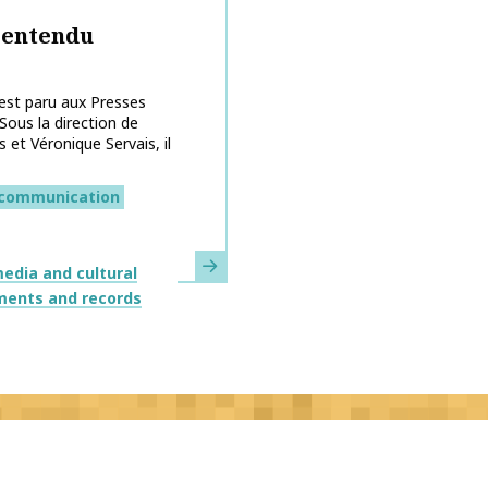
lentendu
est paru aux Presses
Sous la direction de
 et Véronique Servais, il
communication
Learn more
edia and cultural
ments and records