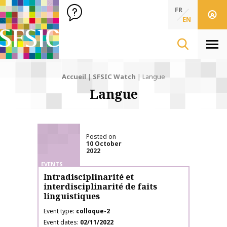
SFSIC Société Française des Sciences de l'Information & de 
Société Française des Sciences de l'In
FR
EN
Men
Accueil
|
SFSIC Watch
|
Langue
Langue
Posted on
10 October
2022
EVENTS
Intradisciplinarité et
interdisciplinarité de faits
linguistiques
Event type
colloque-2
Event dates
02/11/2022