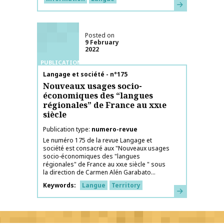
Learn more
Posted on
9 February
2022
PUBLICATIONS
Publication name
Langage et société - n°175
Nouveaux usages socio-
économiques des “langues
régionales” de France au xxιe
siècle
Publication type
numero-revue
Le numéro 175 de la revue Langage et
société est consacré aux "Nouveaux usages
socio-économiques des "langues
régionales" de France au xxιe siècle " sous
la direction de Carmen Alén Garabato...
Keywords
Langue
Territory
Learn more