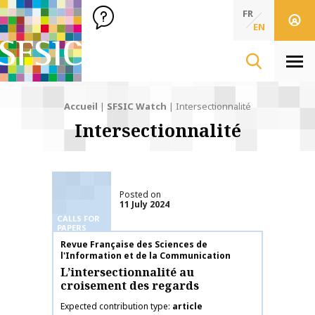
SFSIC Société Française des Sciences de l'Information & de 
Société Française des Sciences de l'In
FR
EN
Men
Accueil
|
SFSIC Watch
|
Intersectionnalité
Intersectionnalité
Posted on
11 July 2024
CALLS FOR
PAPERS
Publication name
Revue Française des Sciences de
l'Information et de la Communication
L’intersectionnalité au
croisement des regards
Expected contribution type
article