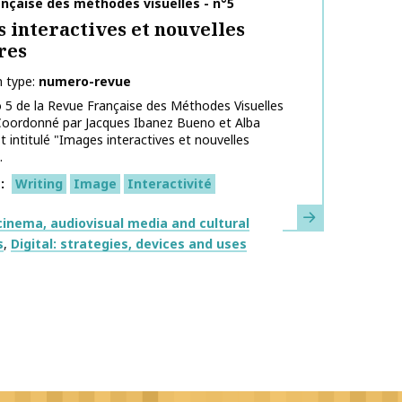
on name
nçaise des méthodes visuelles - n°5
 interactives et nouvelles
res
n type
numero-revue
5 de la Revue Française des Méthodes Visuelles
 Coordonné par Jacques Ibanez Bueno et Alba
st intitulé "Images interactives et nouvelles
.
s
Writing
Image
Interactivité
Learn more
inema, audiovisual media and cultural
s
Digital: strategies, devices and uses