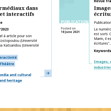
Publicati
Revue fra
ermédiaux dans
Images
et interactifs
écritu
PUBLICATIONS
le
Publicatio
Posted on
/2023
Le numéro 
18 June 2021
est sorti.
l à article pour son
Marin, il e
ostopoulou (Université
écritures"..
ia Katsaridou (Université
Keyword
eractivité
Themes
Images, c
Théâtre
industrie
Learn more
edia and cultural
 and heritage