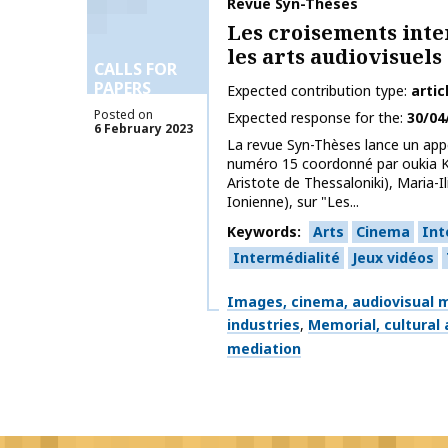
Publication name
Revue Syn-Thèses
Les croisements int
les arts audiovisuels 
CALLS FOR
PAPERS
Expected contribution type
artic
Posted on
Expected response for the
30/04
6 February 2023
La revue Syn-Thèses lance un appe
numéro 15 coordonné par oukia K
Aristote de Thessaloniki), Maria-Il
Ionienne), sur "Les...
Keywords
Arts
Cinema
Int
Intermédialité
Jeux vidéos
Themes
Images, cinema, audiovisual m
industries
Memorial, cultural
mediation