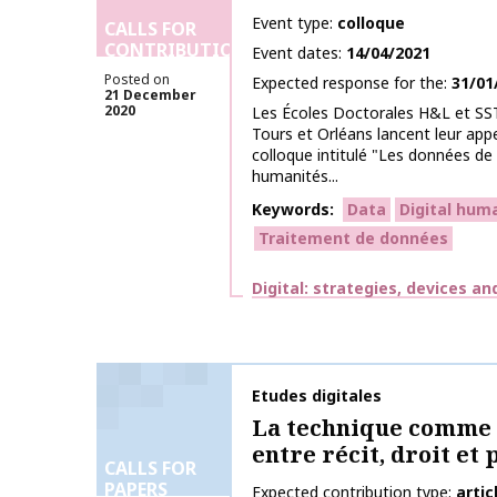
Event type
colloque
CALLS FOR
CONTRIBUTIONS
Event dates
14/04/2021
Posted on
Expected response for the
31/01
21 December
2020
Les Écoles Doctorales H&L et SST
Tours et Orléans lancent leur appe
colloque intitulé "Les données de
humanités...
Keywords
Data
Digital hum
Traitement de données
Themes
Digital: strategies, devices an
Publication name
Etudes digitales
La technique comme 
entre récit, droit et 
CALLS FOR
PAPERS
Expected contribution type
artic