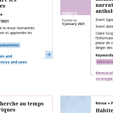
narrat
es
antho
EVENTS
le
Event typ
Posted on
/2021
5 January 2021
Event dat
de la revue Humanités
er et apprendre les
Claire Sco
l’Informat
plaisir de
 humanities
diriger des
Learn more
Keyword
ion and
Mémoires
devices and uses
Themes
Memorial,
strategie
cherche au temps
Publicati
Revue « P
riques
Habit