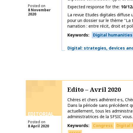
Posted on
Expected response for the
10/12
8 November
2020
La revue Etudes digitales diffuse 
pour un dossier sur le thème "L
narration : entre récit, droit et poli
Keywords
Digital humanities
Themes
Digital: strategies, devices an
Edito – Avril 2020
Chères et chers adhérent·e·s, Chè
Dans la période sans précédent q
actuellement, tous les administra
EDITORIAL
administratrices de la SFSIC vous..
Posted on
Keywords
Congress
Digital
8 April 2020