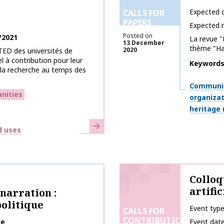
Expected c
CALLS FOR
PAPERS
Expected 
Posted on
/2021
La revue "
13 December
thème "Hab
2020
ED des universités de
l à contribution pour leur
Keyword
 la recherche au temps des
Themes
Communic
anities
organiza
heritage
Learn more
d uses
Colloq
artifi
narration :
politique
Event typ
CALLS FOR
CONTRIBUTIONS
le
Event dat