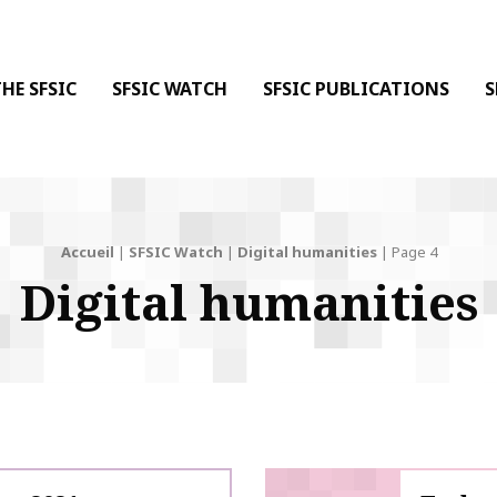
 DE LA COMMUNICATION
 l'Information & de la Communication
HE SFSIC
SFSIC WATCH
SFSIC PUBLICATIONS
S
Accueil
|
SFSIC Watch
|
Digital humanities
|
Page 4
Digital humanities