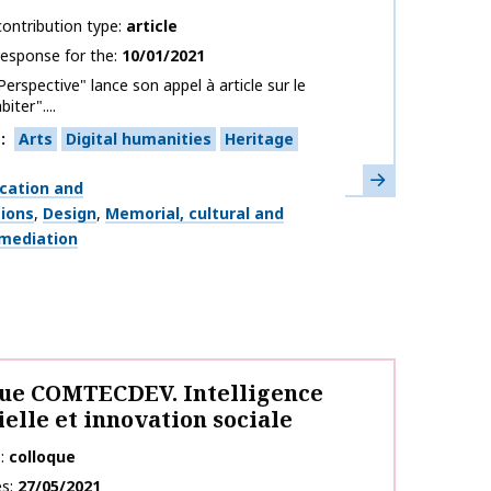
ontribution type
article
response for the
10/01/2021
Perspective" lance son appel à article sur le
iter"....
s
Arts
Digital humanities
Heritage
Learn more
ation and
tions
Design
Memorial, cultural and
 mediation
ue COMTECDEV. Intelligence
cielle et innovation sociale
e
colloque
es
27/05/2021