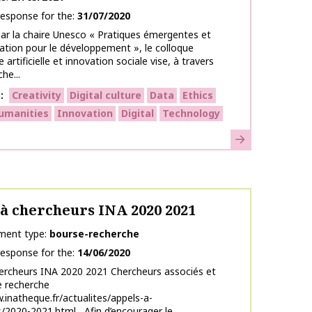
response for the
31/07/2020
ar la chaire Unesco « Pratiques émergentes et
tion pour le développement », le colloque
e artificielle et innovation sociale vise, à travers
he...
s
Creativity
Digital culture
Data
Ethics
humanities
Innovation
Digital
Technology
Learn more
à chercheurs INA 2020 2021
ment type
bourse-recherche
response for the
14/06/2020
ercheurs INA 2020 2021 Chercheurs associés et
e recherche
.inatheque.fr/actualites/appels-a-
/2020-2021.html Afin d’encourager le