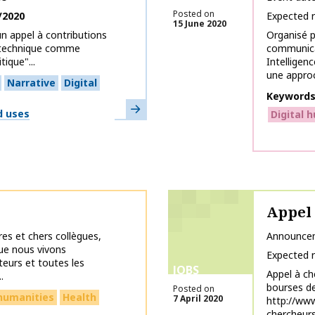
Posted on
/2020
Expected 
15 June 2020
un appel à contributions
Organisé p
a technique comme
communica
tique"...
Intelligenc
une approc
Narrative
Digital
Keyword
Learn more
d uses
Digital 
Appel 
res et chers collègues,
Announce
ue nous vivons
Expected 
teurs et toutes les
JOBS
Appel à ch
.
bourses d
Posted on
 humanities
Health
7 April 2020
http://www
chercheurs