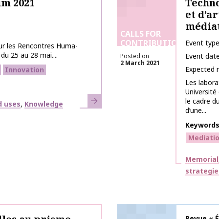
m 2021
Techno
et d’a
média
CALLS FOR
CONTRIBUTIONS
Event typ
our les Rencontres Huma-
du 25 au 28 mai....
Event dat
Posted on
2 March 2021
Expected 
Innovation
Les laborat
Université
Learn more
le cadre d
d uses
Knowledge
d’une...
Keyword
Mediati
Themes
Memorial,
strategie
Publicati
Revue « É