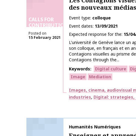
Les Contagions visue
des nouveaux média
Event type
colloque
CALLS FOR
CONTRIBUTIONS
Event dates
13/09/2021
Posted on
Expected response for the
15/04
15 February 2021
L'université de Genève lance un a
son colloque, en français et en ang
Contagions visuelles au prisme d
Contagions through the...
Keywords
Digital culture
Di
Image
Mediation
Themes
Images, cinema, audiovisual m
industries
Digital: strategies
Publication name
Humanités Numériques
Enseigner et apprend