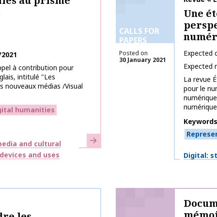
lles au prisme
s
Une ét
perspe
CALLS FOR
numér
PAPERS
Expected c
Posted on
/2021
30 January 2021
Expected 
ppel à contribution pour
lais, intitulé "Les
La revue É
es nouveaux médias /Visual
pour le nu
numérique 
numérique".
gital humanities
Keyword
Represe
Learn more
edia and cultural
Themes
, devices and uses
Digital: 
Docume
mémoir
re les