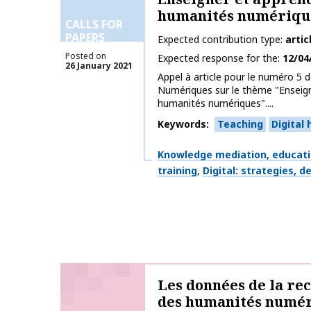
humanités numériqu
CALLS FOR
PAPERS
Expected contribution type
artic
Posted on
Expected response for the
12/04
26 January 2021
Appel à article pour le numéro 5 
Numériques sur le thème "Enseign
humanités numériques"....
Keywords
Teaching
Digital
Themes
Knowledge mediation, educat
training
Digital: strategies, 
Les données de la re
des humanités numé