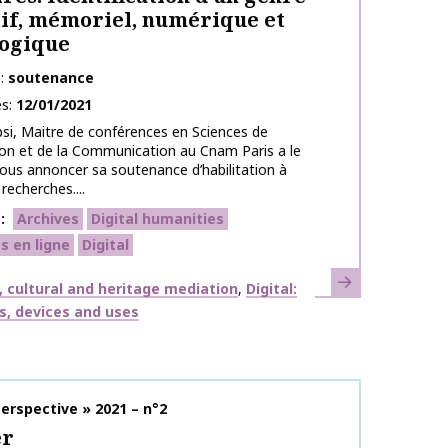
if, mémoriel, numérique et
logique
e
soutenance
es
12/01/2021
psi, Maitre de conférences en Sciences de
ion et de la Communication au Cnam Paris a le
 vous annoncer sa soutenance d’habilitation à
 recherches....
s
Archives
Digital humanities
 en ligne
Digital
Learn more
 cultural and heritage mediation
Digital:
s, devices and uses
on name
erspective » 2021 – n°2
er