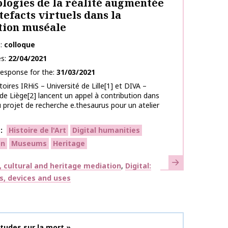
logies de la réalité augmentée
rtefacts virtuels dans la
tion muséale
e
colloque
es
22/04/2021
response for the
31/03/2021
oires IRHiS – Université de Lille[1] et DIVA –
 de Liège[2] lancent un appel à contribution dans
u projet de recherche e.thesaurus pour un atelier
s
Histoire de l'Art
Digital humanities
on
Museums
Heritage
Learn more
 cultural and heritage mediation
Digital:
s, devices and uses
on name
tudes sur la mort »