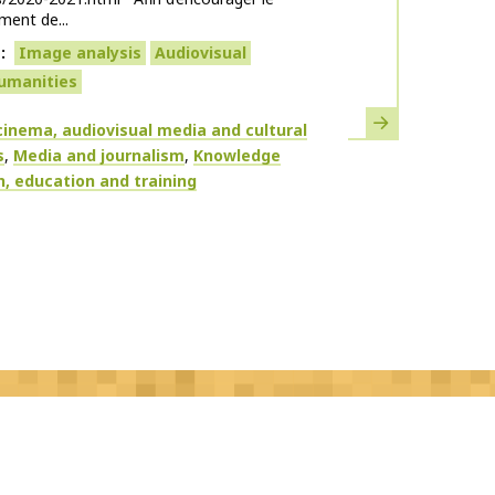
ent de...
s
Image analysis
Audiovisual
humanities
Learn more
inema, audiovisual media and cultural
s
Media and journalism
Knowledge
, education and training