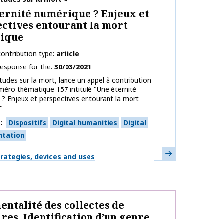
ernité numérique ? Enjeux et
ctives entourant la mort
ique
ontribution type
article
response for the
30/03/2021
tudes sur la mort, lance un appel à contribution
méro thématique 157 intitulé "Une éternité
? Enjeux et perspectives entourant la mort
...
s
Dispositifs
Digital humanities
Digital
ntation
Learn more
strategies, devices and uses
ntalité des collectes de
es. Identification d’un genre