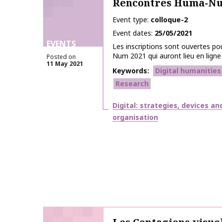
Rencontres Huma-Nu
Event type
colloque-2
Event dates
25/05/2021
EVENTS
Les inscriptions sont ouvertes p
Num 2021 qui auront lieu en ligne 
Posted on
11 May 2021
Keywords
Digital humanities
Research
Themes
Digital: strategies, devices an
organisation