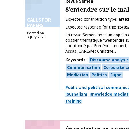
Publication name
Revue Semen
S’entendre sur le ma
Expected contribution type
artic
CALLS FOR
PAPERS
Expected response for the
15/09
Posted on
La revue Semen lance un appel à 
7 July 2023
dossier thématique "S'entendre s
coordonné par Frédéric Lambert, 
Assas, CARISM ; Christine...
Keywords
Discourse analysis
Communication
Corporate 
Mediation
Politics
Signe
Themes
Public and political communic
journalism
Knowledge mediati
training