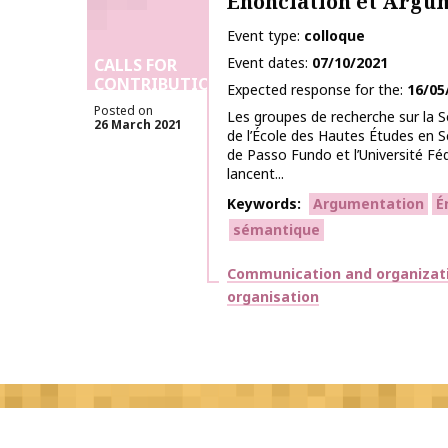
Énonciation et Argu
Event type
colloque
Event dates
07/10/2021
CALLS FOR
CONTRIBUTIONS
Expected response for the
16/05
Posted on
Les groupes de recherche sur la
26 March 2021
de l’École des Hautes Études en Sc
de Passo Fundo et l’Université Fé
lancent...
Keywords
Argumentation
É
sémantique
Themes
Communication and organizat
organisation