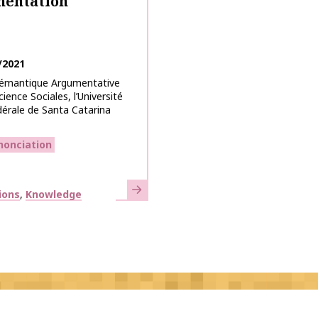
mentation
/2021
 Sémantique Argumentative
ience Sociales, l’Université
dérale de Santa Catarina
nonciation
Learn more
ions
Knowledge