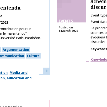
Schème
discur
lentendu
Event typ
le
EVENTS
Event dat
/2023
Posted on
Le progra
contribution pour un
8 March 2022
sciences s
ur le malentendu"
évoquera l
Université Paris-Panthéon-
discursive 
Keyword
Argumentation
communication
Culture
Themes
Knowledg
Learn more
ation
Media and
on, education and