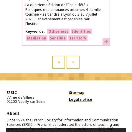
La quatrième édition de l’École d’été «
Politiques des ambiances urbaines 4 : la ville
touchée » se tiendra à Lyon du 3 au 7 juillet
2023. Cet événement est organisé par
l’Institut...
Keywords
Otherness
Identities
Mediation
Sensible
Territory
Learn more
«
»
SFSIC
Sitemap
77 rue de Villiers
Legal notice
92200
Neuilly sur Seine
About
Since 1974, the French Society for Information and Communication
Sciences (SFSIC in French) has federated the actors of teaching and
research in Information and Communication Sciences (ICS). With