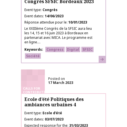
Congrès SFSIC Bordeaux 2023
Event type
Congrès
Event dates
14/06/2023
Réponse attendue pour le
10/01/2023
Le XXIIIème Congrès de la SFSIC aura lieu
les 14, 15 et 16 juin 2023 à Bordeaux en
partenariat avec MICA. Le programme est
en ligne....
Keywords
Congress
Digital
SFSIC
Société
Learn more
Posted on
17 March 2023
CALLS FOR
CONTRIBUTIONS
Ecole d’été Politiques des
ambiances urbaines 4
Event type
Ecole d'été
Event dates
03/07/2023
Expected response for the
31/03/2023