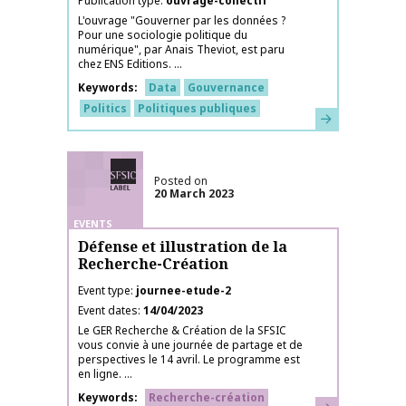
Publication type
ouvrage-collectif
L'ouvrage "Gouverner par les données ?
Pour une sociologie politique du
numérique", par Anais Theviot, est paru
chez ENS Editions. ...
Keywords
Data
Gouvernance
Politics
Politiques publiques
Learn more
SFSIC labelled
Posted on
20 March 2023
EVENTS
Défense et illustration de la
Recherche-Création
Event type
journee-etude-2
Event dates
14/04/2023
Le GER Recherche & Création de la SFSIC
vous convie à une journée de partage et de
perspectives le 14 avril. Le programme est
en ligne. ...
Keywords
Recherche-création
Learn more