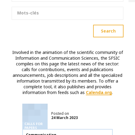
Keywords
Search
Involved in the animation of the scientific community of
Information and Communication Sciences, the SFSIC
compiles on this page the latest news of the sector:
calls for contributions, events and publications
announcements, job descriptions and all the specialized
information transmitted by its members. To offer a
complete tool, it also publishes and provides
information from feeds such as
Calenda.org
.
Posted on
24 March 2023
CALLS FOR
PAPERS
Publication name
Communication