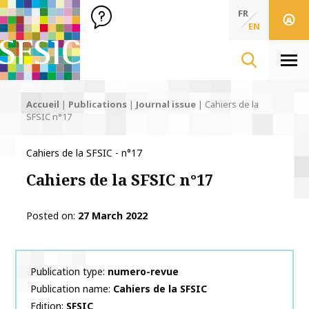
SFSIC Société Française des Sciences de l'Information & de 
Société Française des Sciences de l'In
FR
EN
Men
Accueil
|
Publications
|
Journal issue
|
Cahiers de la
SFSIC n°17
Cahiers de la SFSIC - n°17
Cahiers de la SFSIC n°17
Posted on
27 March 2022
Publication type
numero-revue
Publication name
Cahiers de la SFSIC
Edition
SFSIC