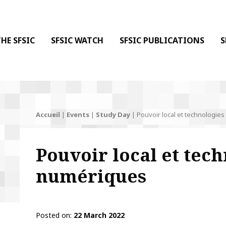
 DE LA COMMUNICATION
 l'Information & de la Communication
HE SFSIC
SFSIC WATCH
SFSIC PUBLICATIONS
S
Accueil
|
Events
|
Study Day
|
Pouvoir local et technologie
Pouvoir local et tec
numériques
Posted on
22 March 2022