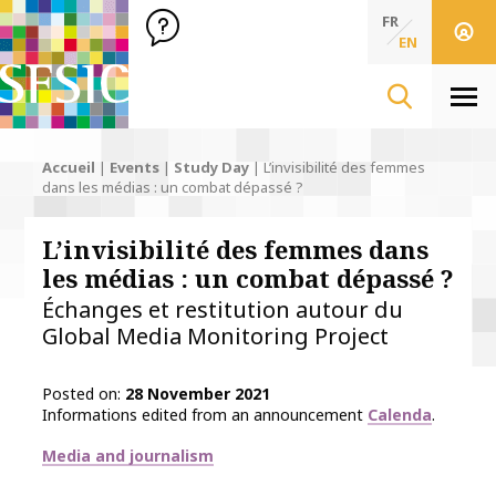
SFSIC Société Française des Sciences de l'Information & de 
Société Française des Sciences de l'In
FR
EN
Men
Accueil
|
Events
|
Study Day
|
L’invisibilité des femmes
dans les médias : un combat dépassé ?
L’invisibilité des femmes dans
les médias : un combat dépassé ?
Échanges et restitution autour du
Global Media Monitoring Project
Posted on
28 November 2021
Informations edited from an announcement
Calenda
.
Thématiques
Media and journalism