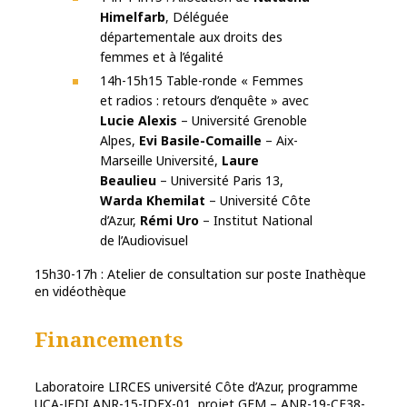
Himelfarb
, Déléguée
départementale aux droits des
femmes et à l’égalité
14h-15h15 Table-ronde « Femmes
et radios : retours d’enquête » avec
Lucie Alexis
– Université Grenoble
Alpes,
Evi Basile-Comaille
– Aix-
Marseille Université,
Laure
Beaulieu
– Université Paris 13,
Warda Khemilat
– Université Côte
d’Azur,
Rémi Uro
– Institut National
de l’Audiovisuel
15h30-17h : Atelier de consultation sur poste Inathèque
en vidéothèque
Financements
Laboratoire LIRCES université Côte d’Azur, programme
UCA-JEDI ANR-15-IDEX-01, projet GEM – ANR-19-CE38-