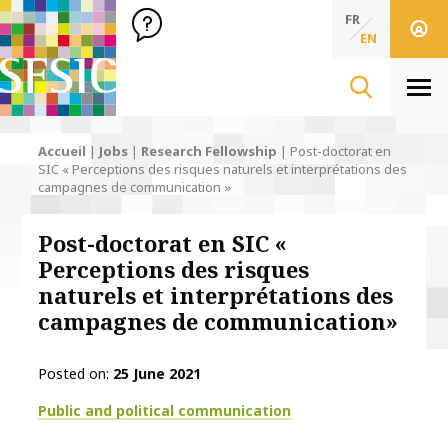
SFSIC Société Française des Sciences de l'Information & de 
Société Française des Sciences de l'In
FR
EN
Men
Accueil
|
Jobs
|
Research Fellowship
|
Post-doctorat en
SIC « Perceptions des risques naturels et interprétations des
campagnes de communication »
Post-doctorat en SIC «
Perceptions des risques
naturels et interprétations des
campagnes de communication»
Posted on
25 June 2021
Thématiques
Public and political communication