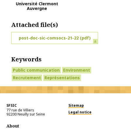
Université Clermont
Auvergne
Attached file(s)
post-doc-sic-comsocs-21-22
(pdf)
Keywords
Public communication
Environment
Recrutement
Représentations
SFSIC
Sitemap
77 rue de Villiers
Legal notice
92200
Neuilly sur Seine
About