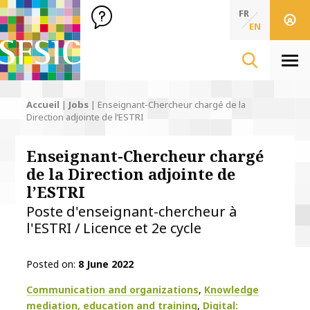
SFSIC Société Française des Sciences de l'Information & de 
Société Française des Sciences de l'In
FR
EN
Men
Accueil
|
Jobs
|
Enseignant-Chercheur chargé de la
Direction adjointe de l’ESTRI
Enseignant-Chercheur chargé
de la Direction adjointe de
l’ESTRI
Poste d'enseignant-chercheur à
l'ESTRI / Licence et 2e cycle
Posted on
8 June 2022
Thématiques
Communication and organizations
Knowledge
mediation, education and training
Digital: