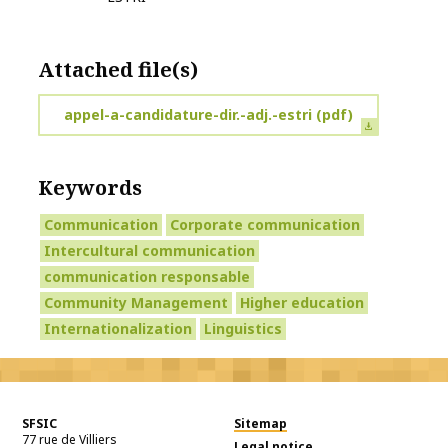
Attached file(s)
appel-a-candidature-dir.-adj.-estri
(pdf)
Keywords
Communication
Corporate communication
Intercultural communication
communication responsable
Community Management
Higher education
Internationalization
Linguistics
SFSIC
Sitemap
77 rue de Villiers
Legal notice