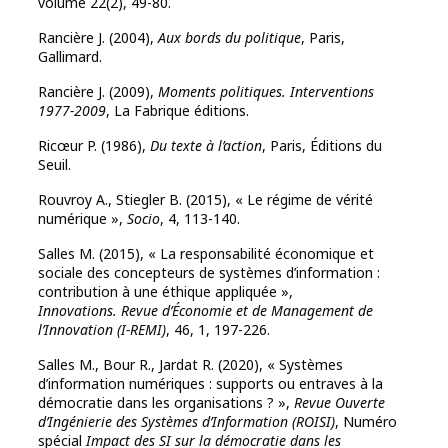
volume 22(2), 49-80.
Rancière J. (2004),
Aux bords du politique
, Paris,
Gallimard.
Rancière J. (2009),
Moments politiques. Interventions
1977-2009
, La Fabrique éditions.
Ricœur P. (1986),
Du texte à l’action
, Paris, Éditions du
Seuil.
Rouvroy A., Stiegler B. (2015), « Le régime de vérité
numérique »,
Socio
, 4, 113-140.
Salles M. (2015), « La responsabilité économique et
sociale des concepteurs de systèmes d’information :
contribution à une éthique appliquée »,
Innovations. Revue d’Économie et de Management de
l’Innovation (I-REMI)
, 46, 1, 197-226.
Salles M., Bour R., Jardat R. (2020), « Systèmes
d’information numériques : supports ou entraves à la
démocratie dans les organisations ? »,
Revue Ouverte
d’Ingénierie des Systèmes d’Information (ROISI)
, Numéro
spécial
Impact des SI sur la démocratie dans les