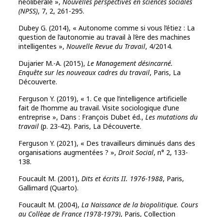
néolibérale »,
Nouvelles perspectives en sciences sociales
(NPSS)
, 7, 2, 261-295.
Dubey G. (2014), « Autonome comme si vous l’étiez : La
question de l’autonomie au travail à l’ère des machines
intelligentes »,
Nouvelle Revue du Travail
, 4/2014.
Dujarier M.-A. (2015),
Le Management désincarné.
Enquête sur les nouveaux cadres du travail
, Paris, La
Découverte.
Ferguson Y. (2019), « 1. Ce que l’intelligence artificielle
fait de l’homme au travail. Visite sociologique d’une
entreprise », Dans : François Dubet éd.,
Les mutations du
travail
(p. 23-42). Paris, La Découverte.
Ferguson Y. (2021), « Des travailleurs diminués dans des
organisations augmentées ? »,
Droit Social
, n° 2, 133-
138.
Foucault M. (2001),
Dits et écrits II. 1976-1988
, Paris,
Gallimard (Quarto).
Foucault M. (2004),
La Naissance de la biopolitique. Cours
au Collège de France (1978-1979)
, Paris, Collection