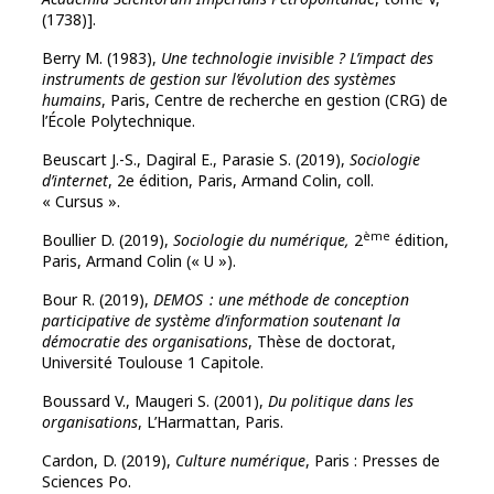
(1738)].
Berry M. (1983),
Une technologie invisible ? L’impact des
instruments de gestion sur l’évolution des systèmes
humains
, Paris, Centre de recherche en gestion (CRG) de
l’École Polytechnique.
Beuscart J.-S., Dagiral E., Parasie S. (2019),
Sociologie
d’internet
, 2e édition, Paris, Armand Colin, coll.
« Cursus ».
ème
Boullier D. (2019),
Sociologie du numérique,
2
édition,
Paris, Armand Colin (« U »).
Bour R. (2019),
DEMOS : une méthode de conception
participative de système d’information soutenant la
démocratie des organisations
, Thèse de doctorat,
Université Toulouse 1 Capitole.
Boussard V., Maugeri S. (2001),
Du politique dans les
organisations
, L’Harmattan, Paris.
Cardon, D. (2019),
Culture numérique
, Paris : Presses de
Sciences Po.