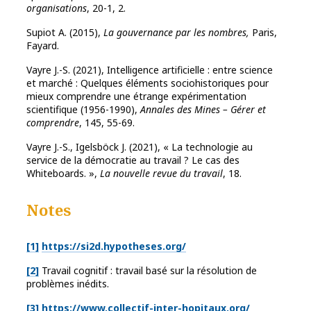
organisations
, 20-1, 2.
Supiot A. (2015),
La gouvernance par les nombres,
Paris,
Fayard.
Vayre J.-S. (2021), Intelligence artificielle : entre science
et marché : Quelques éléments sociohistoriques pour
mieux comprendre une étrange expérimentation
scientifique (1956-1990),
Annales des Mines – Gérer et
comprendre
, 145, 55-69.
Vayre J.-S., Igelsböck J. (2021), « La technologie au
service de la démocratie au travail ? Le cas des
Whiteboards. »,
La nouvelle revue du travail
, 18.
Notes
[1]
https://si2d.hypotheses.org/
[2]
Travail cognitif : travail basé sur la résolution de
problèmes inédits.
[3]
https://www.collectif-inter-hopitaux.org/