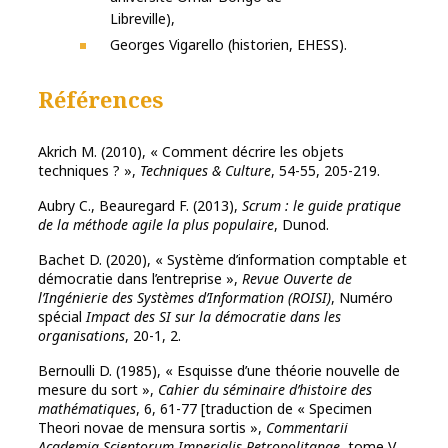
Libreville),
Georges Vigarello (historien, EHESS).
Références
Akrich M. (2010), « Comment décrire les objets
techniques ? »,
Techniques & Culture
, 54-55, 205-219.
Aubry C., Beauregard F. (2013),
Scrum : le guide pratique
de la méthode agile la plus populaire
, Dunod.
Bachet D. (2020), « Système d’information comptable et
démocratie dans l’entreprise »,
Revue Ouverte de
l’Ingénierie des Systèmes d’Information (ROISI)
, Numéro
spécial
Impact des SI sur la démocratie dans les
organisations
, 20-1, 2.
Bernoulli D. (1985), « Esquisse d’une théorie nouvelle de
mesure du sort »,
Cahier du séminaire d’histoire des
mathématiques
, 6, 61-77 [traduction de « Specimen
Theori novae de mensura sortis »,
Commentarii
Academia Scientorum Imperialis Petropolitanae
, tome V,